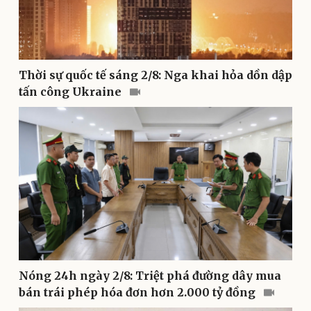
Doanh nghiệp
Công nghệ
Thông tin doanh nghiệp
Sành điệu
Thời sự quốc tế sáng 2/8: Nga khai hỏa dồn dập
Doanh nghiệp 24h
Tin Công nghệ
tấn công Ukraine
Doanh nhân
Trải nghiệm
Vì cộng đồng
Chuyển đổi số
Nóng 24h ngày 2/8: Triệt phá đường dây mua
bán trái phép hóa đơn hơn 2.000 tỷ đồng