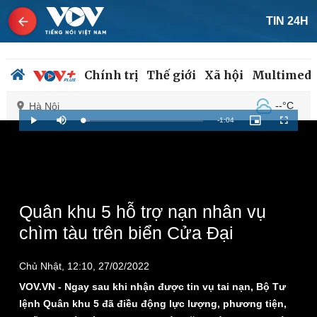
TIN 24H
Chính trị
Thế giới
Xã hội
Multimedi
--°C
Hà Nội
Remaining
-
1:04
Loaded
:
Play
Mute
Picture-
Fullscreen
6.40%
in-
Picture
Time
Chính trị
Xã hội
Đảng
Tin 24h
Tổ chức nhân sự
Dự báo thời tiết
Quân khu 5 hỗ trợ nạn nhân vụ
Quốc hội
Giáo dục
chìm tàu trên biển Cửa Đại
Nhận diện sự thật
Dấu ấn VOV
Việc làm
Chủ Nhật, 12:10, 27/02/2022
Biển đảo
VOV.VN - Ngay sau khi nhận được tin vụ tai nạn, Bộ Tư
lệnh Quân khu 5 đã điều động lực lượng, phương tiện,