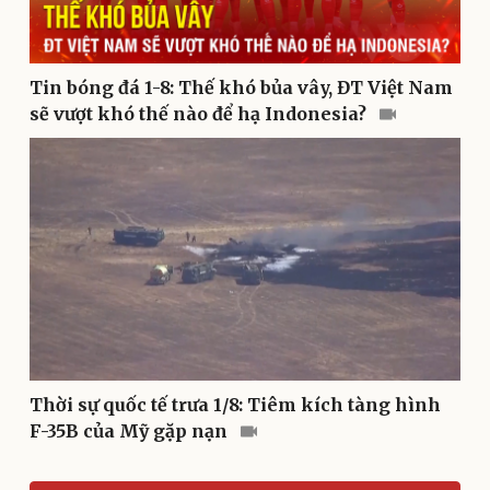
Văn hóa
Giải trí
Tin bóng đá 1-8: Thế khó bủa vây, ĐT Việt Nam
Sân khấu - Điện ảnh
Nghệ sĩ
sẽ vượt khó thế nào để hạ Indonesia?
Văn học
Thời trang
Âm nhạc
Sao Việt
Di sản
Thời sự quốc tế trưa 1/8: Tiêm kích tàng hình
F-35B của Mỹ gặp nạn