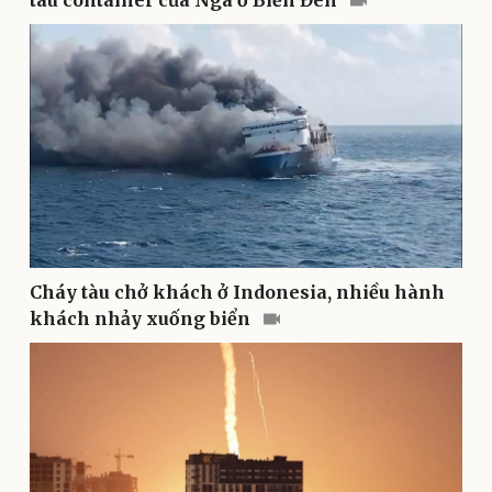
tàu container của Nga ở Biển Đen
Thể thao
Ô tô - Xe máy
Bóng đá
Ô tô
Lịch thi đấu bóng đá
Xe máy
Thế giới thể thao
Tư vấn
eSports
Hậu trường
Cháy tàu chở khách ở Indonesia, nhiều hành
khách nhảy xuống biển