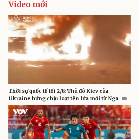
Video mới
Kinh tế
Thị trường
Bất động sản
Giá vàng
Khởi nghiệp
Tiêu dùng
Tỷ giá
Chứng khoán
Thời sự quốc tế tối 2/8: Thủ đô Kiev của
Giá cà phê
Ukraine hứng chịu loạt tên lửa mới từ Nga