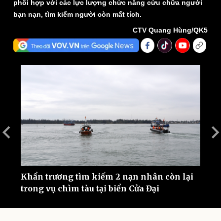
phối hợp với các lực lượng chức năng cứu chữa người
bạn nạn, tìm kiếm người còn mất tích.
CTV Quang Hùng/QK5
Thế giới
Multimedia
Quan sát
Video
Cuộc sống đó đây
Ảnh
Hồ sơ
E-Magazine
Infographic
t
Khẩn trương tìm kiếm 2 nạn nhân còn lại
T
trong vụ chìm tàu tại biển Cửa Đại
c