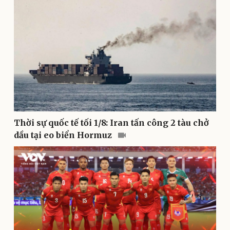
Sức khỏe
Đời sống
Dinh dưỡng - món ngon
Nhà đẹp
Cây thuốc
Blog
Sản phụ khoa
Tình yêu - Gia đình
Nhi khoa
Nam khoa
Làm đẹp - giảm cân
Phòng mạch online
Ăn sạch sống khỏe
Thời sự quốc tế tối 1/8: Iran tấn công 2 tàu chở
dầu tại eo biển Hormuz