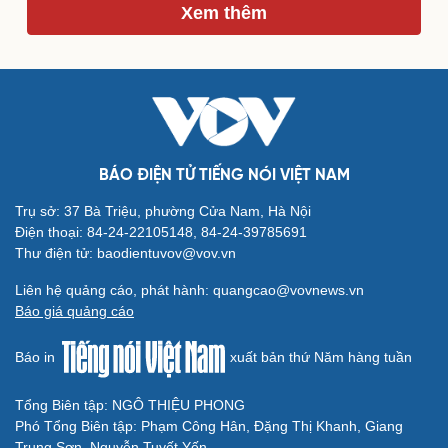
Xem thêm
Du lịch
Podcast
Tư vấn
Câu chuyện thời sự
Săn Tour
Đọc truyện đêm khuya
check-in
Cửa sổ tình yêu
Kể chuyện cho bé
Hạt giống tâm hồn
BÁO ĐIỆN TỬ TIẾNG NÓI VIỆT NAM
Trụ sở: 37 Bà Triệu, phường Cửa Nam, Hà Nội
Điện thoại: 84-24-22105148, 84-24-39785691
Thư điện tử: baodientuvov@vov.vn
Liên hệ quảng cáo, phát hành: quangcao@vovnews.vn
Báo giá quảng cáo
Báo in
xuất bản thứ Năm hàng tuần
Tổng Biên tập: NGÔ THIỆU PHONG
Phó Tổng Biên tập: Phạm Công Hân, Đặng Thị Khanh, Giang
Trung Sơn, Nguyễn Tuyết Yến
Cải chính