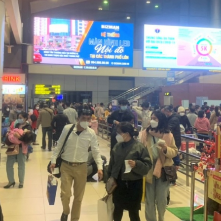
eSports
V
Hậu trường
Văn hóa
Giải trí
D
Sân khấu - Điện ảnh
Nghệ sĩ
Văn học
Thời trang
Âm nhạc
Sao Việt
c
Di sản