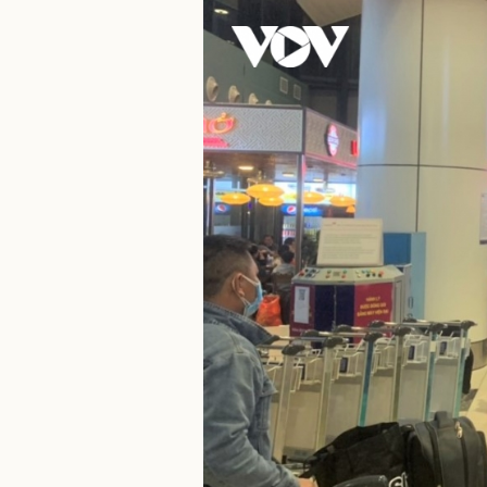
Sức khỏe
Đời sống
Dinh dưỡng - món ngon
Nhà đẹp
Cây thuốc
Blog
Sản phụ khoa
Tình yêu - Gia đình
Nhi khoa
Nam khoa
Làm đẹp - giảm cân
Phòng mạch online
Ăn sạch sống khỏe
Cải chính