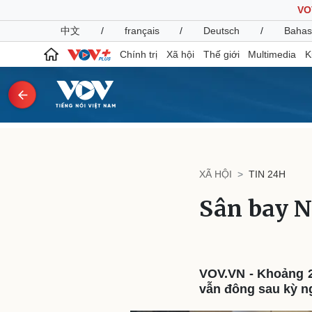
VO
中文
/
français
/
Deutsch
/
Bahas
Chính trị
Xã hội
Thế giới
Multimedia
K
Chính trị
Xã hội
Đảng
Tin 24h
XÃ HỘI
TIN 24H
Tổ chức nhân sự
Dự báo thời tiết
Quốc hội
Giáo dục
Sân bay N
Nhận diện sự thật
Dấu ấn VOV
Việc làm
Biển đảo
Pháp luật
Quân sự - Quốc phòng
VOV.VN - Khoảng 2
Vụ án
Vũ khí
vẫn đông sau kỳ ng
Tin nóng
Việt Nam
Tư vấn luật
Phân tích