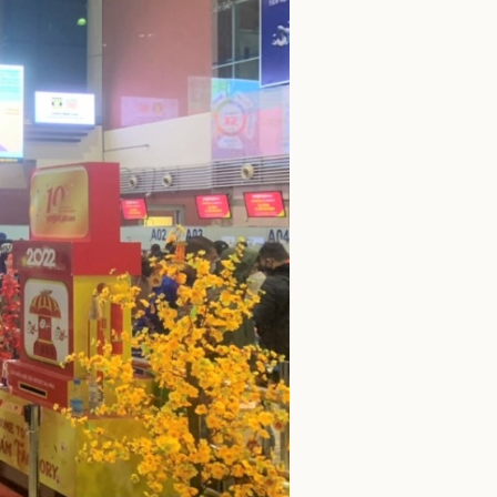
ì cộng đồng
Chuyển đổi số
u lịch
Podcast
Tư vấn
Câu chuyện thời sự
Săn Tour
Đọc truyện đêm khuya
heck-in
Cửa sổ tình yêu
Kể chuyện cho bé
Hạt giống tâm hồn