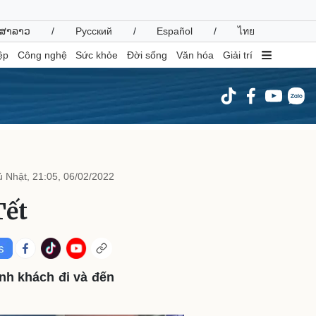
ສາລາວ
/
Русский
/
Español
/
ไทย
ệp
Công nghệ
Sức khỏe
Đời sống
Văn hóa
Giải trí
inh tế
Thị trường
ất động sản
Giá vàng
 Nhật, 21:05, 06/02/2022
hởi nghiệp
Tiêu dùng
Tỷ giá
Tết
Chứng khoán
Giá cà phê
oanh nghiệp
Công nghệ
nh khách đi và đến
hông tin doanh nghiệp
Sành điệu
Doanh nghiệp 24h
Tin Công nghệ
Doanh nhân
Trải nghiệm