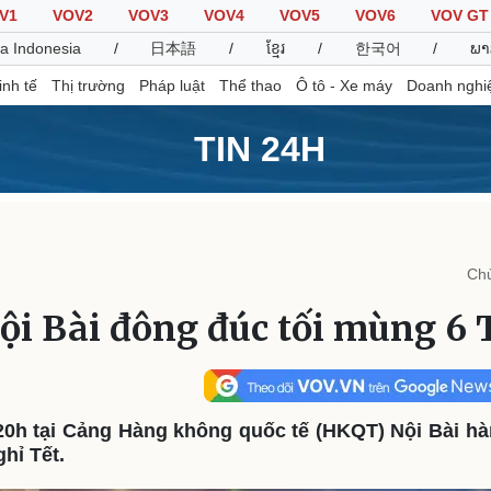
V1
VOV2
VOV3
VOV4
VOV5
VOV6
VOV GT
a Indonesia
/
日本語
/
ខ្មែរ
/
한국어
/
ພາ
inh tế
Thị trường
Pháp luật
Thể thao
Ô tô - Xe máy
Doanh nghi
TIN 24H
Thế giới
Multimedia
K
Quan sát
Video
B
Chủ
Cuộc sống đó đây
Ảnh
K
Hồ sơ
E-Magazine
ội Bài đông đúc tối mùng 6 
Infographic
Thể thao
Ô tô - Xe máy
D
0h tại Cảng Hàng không quốc tế (HKQT) Nội Bài hà
Bóng đá
Ô tô
T
hỉ Tết.
Lịch thi đấu bóng đá
Xe máy
Thế giới thể thao
Tư vấn