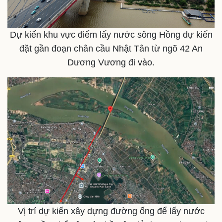
Dự kiến khu vực điểm lấy nước sông Hồng dự kiến
đặt gần đoạn chân cầu Nhật Tân từ ngõ 42 An
Dương Vương đi vào.
Pháp luật
Quân sự - Quốc phòng
Vị trí dự kiến xây dựng đường ống để lấy nước
Vụ án
Vũ khí