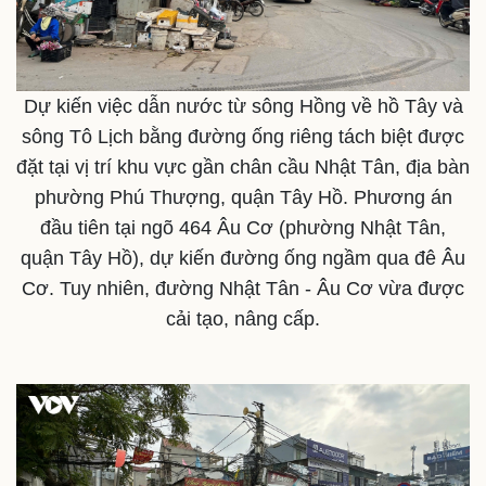
Thế giới
Multimedia
Quan sát
Video
Cuộc sống đó đây
Ảnh
Hồ sơ
E-Magazine
Dự kiến việc dẫn nước từ sông Hồng về hồ Tây và
Infographic
sông Tô Lịch bằng đường ống riêng tách biệt được
đặt tại vị trí khu vực gần chân cầu Nhật Tân, địa bàn
phường Phú Thượng, quận Tây Hồ. Phương án
đầu tiên tại ngõ 464 Âu Cơ (phường Nhật Tân,
quận Tây Hồ), dự kiến đường ống ngầm qua đê Âu
Cơ. Tuy nhiên, đường Nhật Tân - Âu Cơ vừa được
cải tạo, nâng cấp.