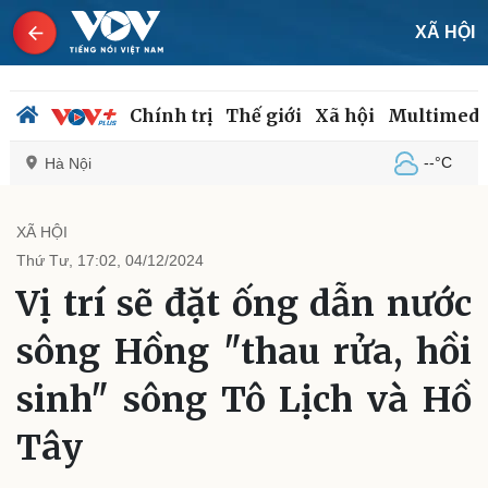
XÃ HỘI
Chính trị
Thế giới
Xã hội
Multimedi
--°C
Hà Nội
XÃ HỘI
Thứ Tư, 17:02, 04/12/2024
Chính trị
Xã hội
Vị trí sẽ đặt ống dẫn nước
Đảng
Tin 24h
Tổ chức nhân sự
Dự báo thời tiết
sông Hồng "thau rửa, hồi
Quốc hội
Giáo dục
Nhận diện sự thật
Dấu ấn VOV
sinh" sông Tô Lịch và Hồ
Việc làm
Biển đảo
Tây