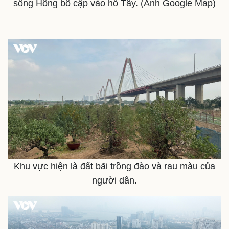
Tin nóng
Việt Nam
sông Hồng bổ cập vào hồ Tây. (Ảnh Google Map)
Tư vấn luật
Phân tích
Khu vực hiện là đất bãi trồng đào và rau màu của
người dân.