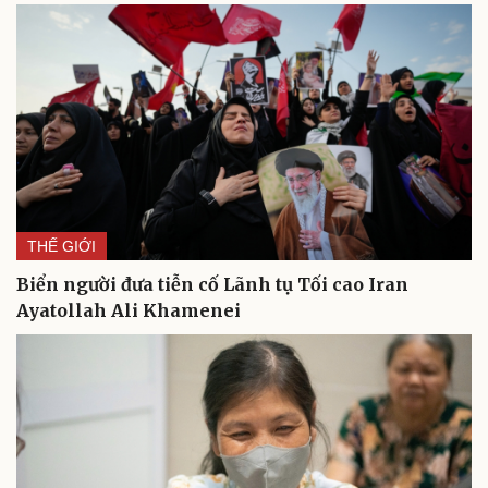
Du lịch
Podcast
Tư vấn
Câu chuyện thời sự
Săn Tour
Đọc truyện đêm khuya
check-in
Cửa sổ tình yêu
Kể chuyện cho bé
Hạt giống tâm hồn
THẾ GIỚI
Biển người đưa tiễn cố Lãnh tụ Tối cao Iran
Ayatollah Ali Khamenei