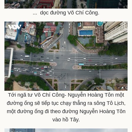
... dọc đường Võ Chí Công.
Doanh nghiệp
Công nghệ
Tới ngã tư Võ Chí Công- Nguyễn Hoàng Tôn một
Thông tin doanh nghiệp
Sành điệu
đường ống sẽ tiếp tục chạy thẳng ra sông Tô Lịch,
Doanh nghiệp 24h
Tin Công nghệ
một đường ống đi theo đường Nguyễn Hoàng Tôn
Doanh nhân
Trải nghiệm
vào hồ Tây.
Vì cộng đồng
Chuyển đổi số