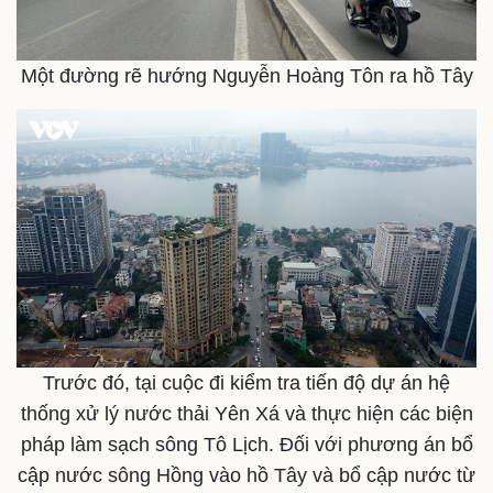
Sức khỏe
Đời sống
Một đường rẽ hướng Nguyễn Hoàng Tôn ra hồ Tây
Dinh dưỡng - món ngon
Nhà đẹp
Cây thuốc
Blog
Sản phụ khoa
Tình yêu - Gia đình
Nhi khoa
Nam khoa
Làm đẹp - giảm cân
Phòng mạch online
Ăn sạch sống khỏe
Trước đó, tại cuộc đi kiểm tra tiến độ dự án hệ
thống xử lý nước thải Yên Xá và thực hiện các biện
pháp làm sạch sông Tô Lịch. Đối với phương án bổ
cập nước sông Hồng vào hồ Tây và bổ cập nước từ