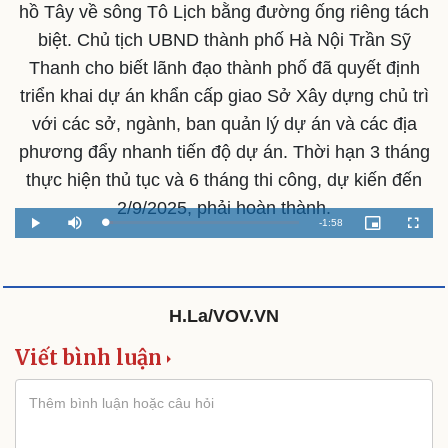
hồ Tây về sông Tô Lịch bằng đường ống riêng tách
biệt. Chủ tịch UBND thành phố Hà Nội Trần Sỹ
Thanh cho biết lãnh đạo thành phố đã quyết định
triển khai dự án khẩn cấp giao Sở Xây dựng chủ trì
với các sở, ngành, ban quản lý dự án và các địa
phương đẩy nhanh tiến độ dự án. Thời hạn 3 tháng
thực hiện thủ tục và 6 tháng thi công, dự kiến đến
2/9/2025, phải hoàn thành.
Remaining
-
1:58
Loaded
:
Play
Mute
Picture-
Fullscr
4.19%
in-
Picture
Time
Văn hóa
Giải trí
H.La/VOV.VN
Sân khấu - Điện ảnh
Nghệ sĩ
Viết bình luận
Văn học
Thời trang
Âm nhạc
Sao Việt
Di sản