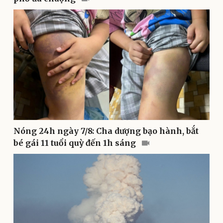
Nhi khoa
Nam khoa
Làm đẹp - giảm cân
Phòng mạch online
Ăn sạch sống khỏe
Nóng 24h ngày 7/8: Cha dượng bạo hành, bắt
bé gái 11 tuổi quỳ đến 1h sáng
Văn hóa
Giải trí
Sân khấu - Điện ảnh
Nghệ sĩ
Văn học
Thời trang