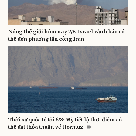
Âm nhạc
Sao Việt
Di sản
Nóng thế giới hôm nay 7/8: Israel cảnh báo có
thể đơn phương tấn công Iran
Du lịch
Podcast
Tư vấn
Câu chuyện thời sự
Săn Tour
Đọc truyện đêm khuya
Thời sự quốc tế tối 6/8: Mỹ tiết lộ thời điểm có
check-in
Cửa sổ tình yêu
thể đạt thỏa thuận về Hormuz
Kể chuyện cho bé
Hạt giống tâm hồn