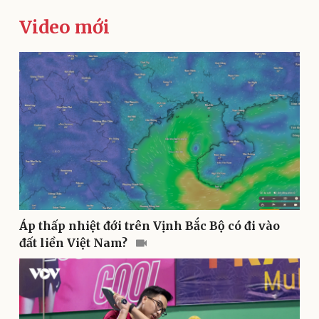
Video mới
Kinh tế
Thị trường
Bất động sản
Giá vàng
Khởi nghiệp
Tiêu dùng
Tỷ giá
Chứng khoán
Giá cà phê
Áp thấp nhiệt đới trên Vịnh Bắc Bộ có đi vào
đất liền Việt Nam?