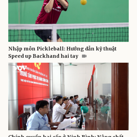
Pháp luật
Quân sự - Quốc phòng
Vụ án
Vũ khí
Nhập môn Pickleball: Hướng dẫn kỹ thuật
Tin nóng
Việt Nam
Speed up Backhand hai tay
Tư vấn luật
Phân tích