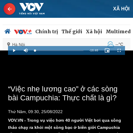
XÃ HỘI
Chính trị
Thế giới
Xã hội
Multimedi
--°C
Hà Nội
Remaining
-
16:46
Loaded
:
Play
Mute
Picture-
Fullscreen
0%
in-
Picture
Time
Chính trị
Xã hội
Đảng
Tin 24h
Tổ chức nhân sự
Dự báo thời tiết
“Việc nhẹ lương cao” ở các sòng
Quốc hội
Giáo dục
bài Campuchia: Thực chất là gì?
Nhận diện sự thật
Dấu ấn VOV
Việc làm
Thứ Năm, 09:30, 25/08/2022
Biển đảo
VOV.VN - Trong vụ việc hơn 40 người Việt bơi qua sông
tháo chạy ra khỏi một sòng bạc ở biên giới Campuchia