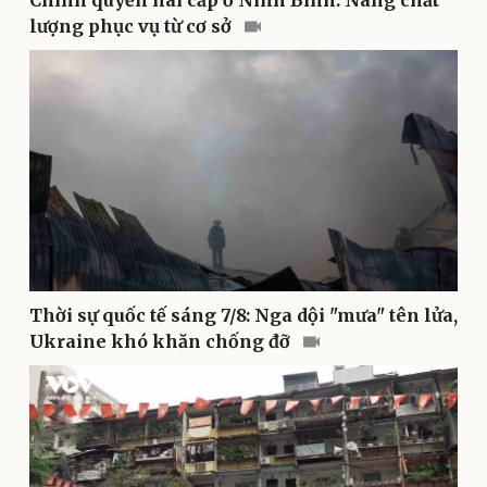
Chính quyền hai cấp ở Ninh Bình: Nâng chất
lượng phục vụ từ cơ sở
Thể thao
Ô tô - Xe máy
Bóng đá
Ô tô
Lịch thi đấu bóng đá
Xe máy
Thế giới thể thao
Tư vấn
eSports
Hậu trường
Thời sự quốc tế sáng 7/8: Nga dội "mưa" tên lửa,
Ukraine khó khăn chống đỡ
Doanh nghiệp
Công nghệ