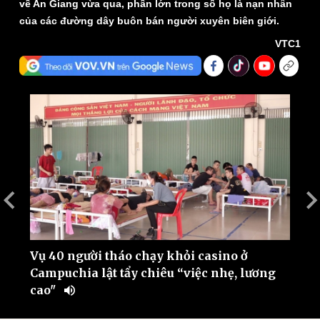
về An Giang vừa qua, phần lớn trong số họ là nạn nhân
của các đường dây buôn bán người xuyên biên giới.
VTC1
Thế giới
Multimedia
Quan sát
Video
Cuộc sống đó đây
Ảnh
Hồ sơ
E-Magazine
Infographic
Vụ 40 người tháo chạy khỏi casino ở
V
Campuchia lật tẩy chiêu “việc nhẹ, lương
C
cao"