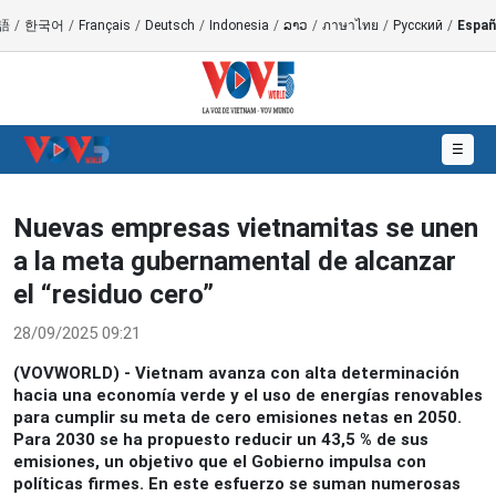
語
/
한국어
/
Français
/
Deutsch
/
Indonesia
/
ລາວ
/
ภาษาไทย
/
Русский
/
Españ
☰
Nuevas empresas vietnamitas se unen
a la meta gubernamental de alcanzar
el “residuo cero”
28/09/2025 09:21
(VOVWORLD) - Vietnam avanza con alta determinación
hacia una economía verde y el uso de energías renovables
para cumplir su meta de cero emisiones netas en 2050.
Para 2030 se ha propuesto reducir un 43,5 % de sus
emisiones, un objetivo que el Gobierno impulsa con
políticas firmes. En este esfuerzo se suman numerosas