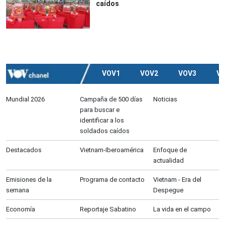
caídos
VOV1
VOV2
VOV3
V
Mundial 2026
Campaña de 500 días
Noticias
para buscar e
identificar a los
soldados caídos
Destacados
Vietnam-Iberoamérica
Enfoque de
actualidad
Emisiones de la
Programa de contacto
Vietnam - Era del
semana
Despegue
Economía
Reportaje Sabatino
La vida en el campo