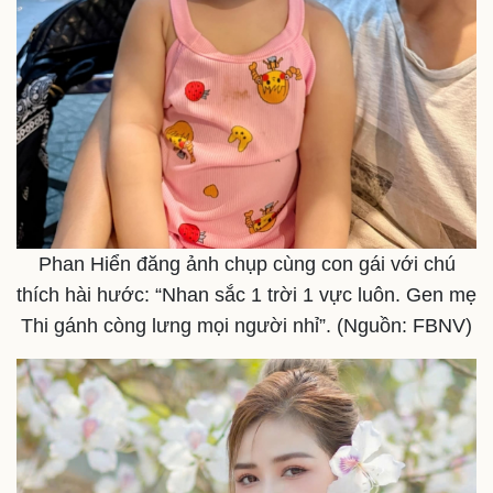
Phan Hiển đăng ảnh chụp cùng con gái với chú
Sức khỏe
Đời sống
thích hài hước: “Nhan sắc 1 trời 1 vực luôn. Gen mẹ
Dinh dưỡng - món ngon
Nhà đẹp
Thi gánh còng lưng mọi người nhỉ”. (Nguồn: FBNV)
Cây thuốc
Blog
Sản phụ khoa
Tình yêu - Gia đình
Nhi khoa
Nam khoa
Làm đẹp - giảm cân
Phòng mạch online
Ăn sạch sống khỏe