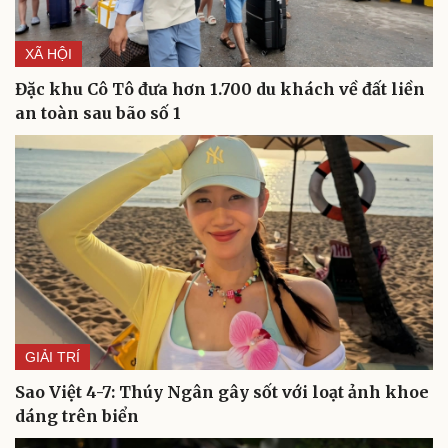
XÃ HỘI
Đặc khu Cô Tô đưa hơn 1.700 du khách về đất liền
an toàn sau bão số 1
Du lịch
Podcast
Tư vấn
Câu chuyện thời sự
Săn Tour
Đọc truyện đêm khuya
check-in
Cửa sổ tình yêu
Kể chuyện cho bé
Hạt giống tâm hồn
GIẢI TRÍ
Sao Việt 4-7: Thúy Ngân gây sốt với loạt ảnh khoe
dáng trên biển