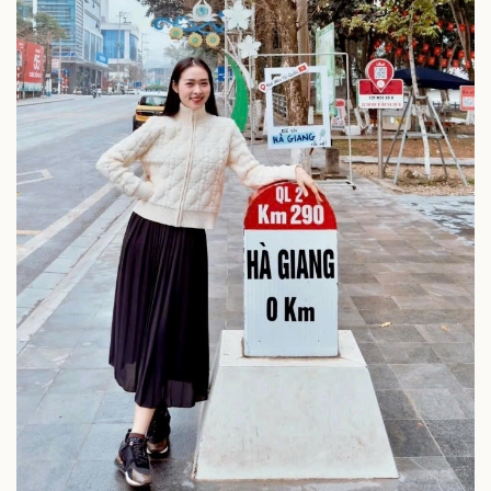
Doanh nghiệp
Công nghệ
Thông tin doanh nghiệp
Sành điệu
Doanh nghiệp 24h
Tin Công nghệ
Doanh nhân
Trải nghiệm
Vì cộng đồng
Chuyển đổi số