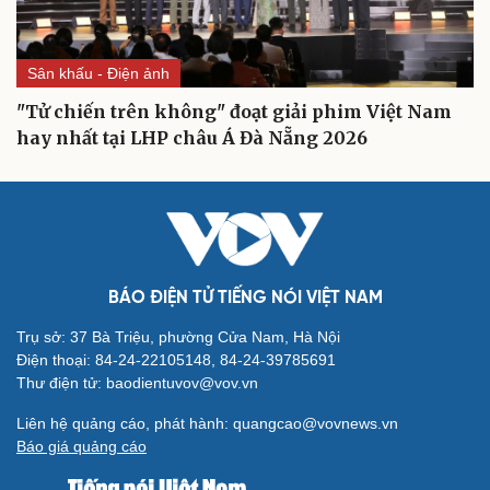
Sân khấu - Điện ảnh
"Tử chiến trên không" đoạt giải phim Việt Nam
Cải chính
hay nhất tại LHP châu Á Đà Nẵng 2026
BÁO ĐIỆN TỬ TIẾNG NÓI VIỆT NAM
Trụ sở: 37 Bà Triệu, phường Cửa Nam, Hà Nội
Điện thoại: 84-24-22105148, 84-24-39785691
Thư điện tử: baodientuvov@vov.vn
Liên hệ quảng cáo, phát hành: quangcao@vovnews.vn
Báo giá quảng cáo