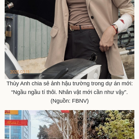
Lịch thi đấu bóng đá
Xe máy
Thế giới thể thao
Tư vấn
eSports
Hậu trường
Thùy Anh chia sẻ ảnh hậu trường trong dự án mới:
“Ngầu ngầu tí thôi. Nhân vật mới cần như vậy”.
(Nguồn: FBNV)