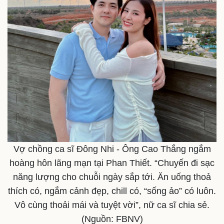
Thế giới
Multimedia
Quan sát
Video
Cuộc sống đó đây
Ảnh
Hồ sơ
E-Magazine
Infographic
Vợ chồng ca sĩ Đông Nhi - Ông Cao Thắng ngắm
hoàng hôn lãng mạn tại Phan Thiết. “Chuyến đi sạc
năng lượng cho chuỗi ngày sắp tới. Ăn uống thoả
thích có, ngắm cảnh đẹp, chill có, “sống ảo” có luôn.
Vô cùng thoải mái và tuyệt vời”, nữ ca sĩ chia sẻ.
(Nguồn: FBNV)