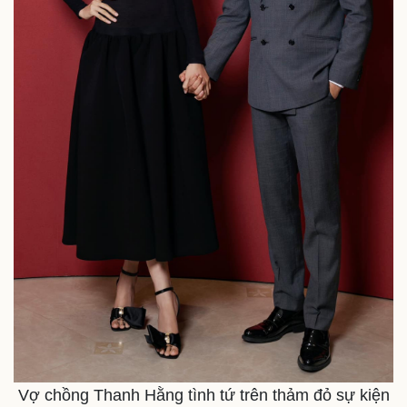
Pháp luật
Quân sự - Quốc phòng
Vụ án
Vũ khí
Tin nóng
Việt Nam
Tư vấn luật
Phân tích
Vợ chồng Thanh Hằng tình tứ trên thảm đỏ sự kiện