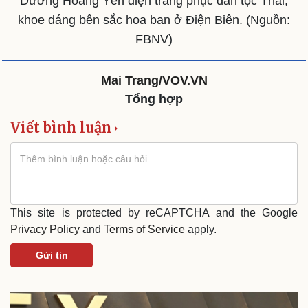
Dương Hoàng Yến diện trang phục dân tộc Thái,
khoe dáng bên sắc hoa ban ở Điện Biên. (Nguồn:
FBNV)
Mai Trang/VOV.VN
Tổng hợp
Viết bình luận
Văn hóa
Giải trí
Sân khấu - Điện ảnh
Nghệ sĩ
Văn học
Thời trang
This site is protected by reCAPTCHA and the Google
Âm nhạc
Sao Việt
Privacy Policy
and
Terms of Service
apply.
Di sản
Gửi tin