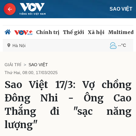
SAO VIỆT
Chính trị
Thế giới
Xã hội
Multimedi
--°C
Hà Nội
GIẢI TRÍ
SAO VIỆT
Thứ Hai, 08:00, 17/03/2025
Chính trị
Xã hội
Sao Việt 17/3: Vợ chồng
Đảng
Tin 24h
Tổ chức nhân sự
Dự báo thời tiết
Đông Nhi - Ông Cao
Quốc hội
Giáo dục
Nhận diện sự thật
Dấu ấn VOV
Thắng đi "sạc năng
Việc làm
Biển đảo
lượng"