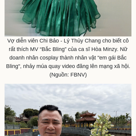
Kinh tế
Thị trường
Vợ diễn viên Chi Bảo - Lý Thùy Chang cho biết cô
Bất động sản
Giá vàng
rất thích MV “Bắc Bling” của ca sĩ Hòa Minzy. Nữ
Khởi nghiệp
Tiêu dùng
doanh nhân cosplay thành nhân vật "em gái Bắc
Tỷ giá
Chứng khoán
Bling", nhảy múa quay video đăng lên mạng xã hội.
Giá cà phê
(Nguồn: FBNV)