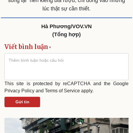
sống lại" nên kiêng bia rượu, chỉ uống vào những
Nam khoa
Làm đẹp - giảm cân
lúc thật sự cần thiết.
Phòng mạch online
Ăn sạch sống khỏe
Hà Phương/VOV.VN
(Tổng hợp)
Viết bình luận
This site is protected by reCAPTCHA and the Google
Privacy Policy
and
Terms of Service
apply.
Gửi tin