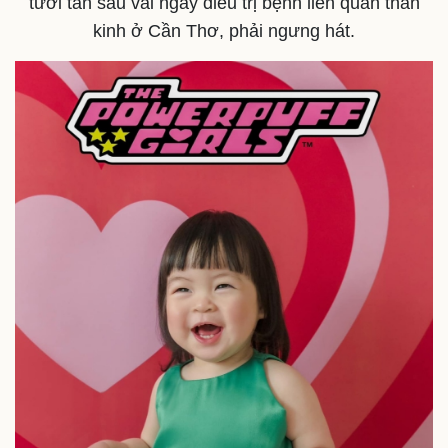
tươi tắn sau vài ngày điều trị bệnh liên quan thần
kinh ở Cần Thơ, phải ngưng hát.
Thế giới
Multimedia
Quan sát
Video
Cuộc sống đó đây
Ảnh
Hồ sơ
E-Magazine
Infographic