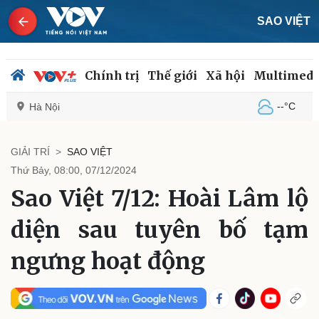
SAO VIỆT
Chính trị
Thế giới
Xã hội
Multimedi
--°C
Hà Nội
GIẢI TRÍ
SAO VIỆT
Thứ Bảy, 08:00, 07/12/2024
Chính trị
Xã hội
Sao Việt 7/12: Hoài Lâm lộ
Đảng
Tin 24h
Tổ chức nhân sự
Dự báo thời tiết
diện sau tuyên bố tạm
Quốc hội
Giáo dục
Nhận diện sự thật
Dấu ấn VOV
ngưng hoạt động
Việc làm
Biển đảo