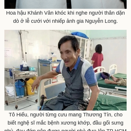
Hoa hậu Khánh Vân khóc khi nghe người thân dặn
dò ở lễ cưới với nhiếp ảnh gia Nguyễn Long.
Pháp luật
Quân sự - Quốc phòng
Vụ án
Vũ khí
Tin nóng
Việt Nam
Tư vấn luật
Phân tích
Tô Hiếu, người từng cưu mang Thương Tín, cho
biết nghệ sĩ mắc bệnh xương khớp, đầu gối sưng