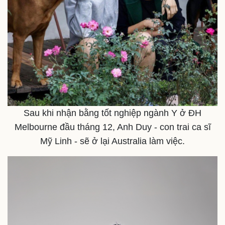
Sau khi nhận bằng tốt nghiệp ngành Y ở ĐH
Melbourne đầu tháng 12, Anh Duy - con trai ca sĩ
Mỹ Linh - sẽ ở lại Australia làm việc.
Doanh nghiệp
Công nghệ
Thông tin doanh nghiệp
Sành điệu
Doanh nghiệp 24h
Tin Công nghệ
Doanh nhân
Trải nghiệm
Vì cộng đồng
Chuyển đổi số