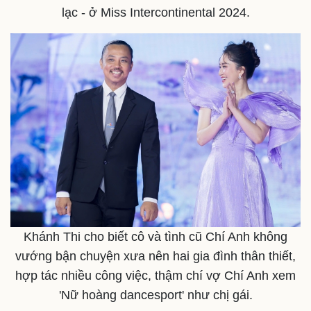
lạc - ở Miss Intercontinental 2024.
Sức khỏe
Đời sống
Dinh dưỡng - món ngon
Nhà đẹp
Cây thuốc
Blog
Sản phụ khoa
Tình yêu - Gia đình
Nhi khoa
Nam khoa
Làm đẹp - giảm cân
Phòng mạch online
Ăn sạch sống khỏe
Khánh Thi cho biết cô và tình cũ Chí Anh không
vướng bận chuyện xưa nên hai gia đình thân thiết,
hợp tác nhiều công việc, thậm chí vợ Chí Anh xem
'Nữ hoàng dancesport' như chị gái.