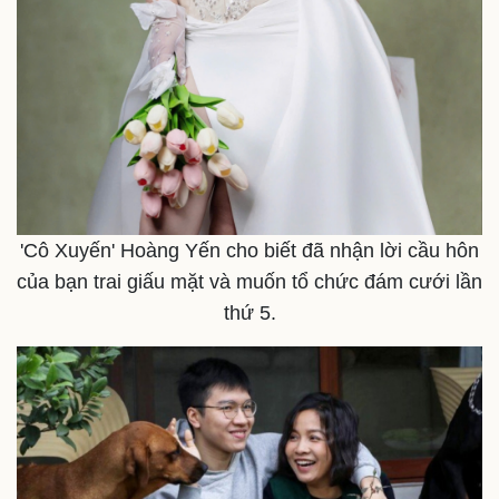
Thể thao
Ô tô - Xe máy
Bóng đá
Ô tô
Lịch thi đấu bóng đá
Xe máy
Thế giới thể thao
Tư vấn
eSports
Hậu trường
'Cô Xuyến' Hoàng Yến cho biết đã nhận lời cầu hôn
của bạn trai giấu mặt và muốn tổ chức đám cưới lần
thứ 5.