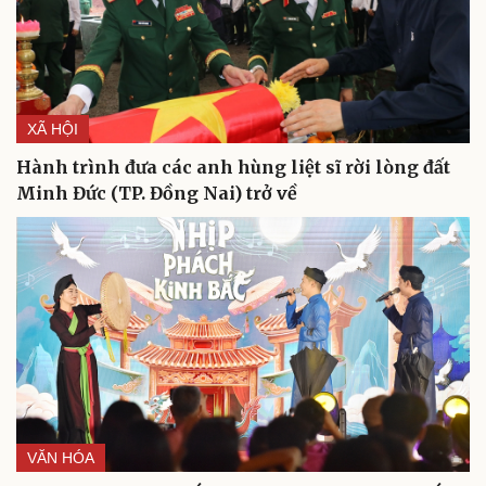
Văn hóa
Giải trí
Sân khấu - Điện ảnh
Nghệ sĩ
Văn học
Thời trang
Âm nhạc
Sao Việt
XÃ HỘI
Di sản
Hành trình đưa các anh hùng liệt sĩ rời lòng đất
Minh Đức (TP. Đồng Nai) trở về
VĂN HÓA