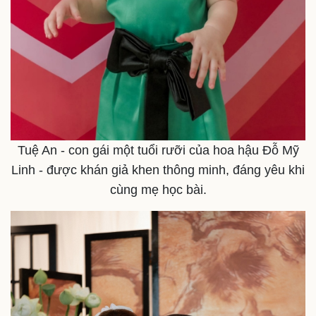
Tuệ An - con gái một tuổi rưỡi của hoa hậu Đỗ Mỹ
Linh - được khán giả khen thông minh, đáng yêu khi
cùng mẹ học bài.
Kinh tế
Thị trường
Bất động sản
Giá vàng
Khởi nghiệp
Tiêu dùng
Tỷ giá