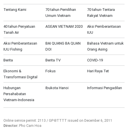
Tentang Kami
70 tahun Pemilihan
70 tahun-Tentara
Umum Vietnam
Rakyat Vietnam
40 tahun Penyatuan
ASEAN VIETNAM 2020
Aksi Pemberantasan
Tanah Air
IUU
Aksi Pemberantasan
BAI QUANG BA QUAN
Bahasa Vietnam untuk
IUU Fishing
DOI
Orang Asing
Berita
Berita TV
COVID-19
Ekonomi &
Fokus
Hari Raya Tet
Transformasi Digital
Hubungan
Ibukota Hanoi
Informasi Pengadilan
Persahabatan
Vietnam-Indonesia
Online service permit: 2113 / GP-BTTTT issued on December 6, 2011
Director:
Pho Cam Hoa