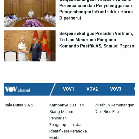
Perencanaan dan Penyelenggaraan
Pengembangan Infrastruktur Harus
Diperbarui
Sekjen sekaligus Presiden Vietnam,
To Lam Menerima Panglima
Komando Pasifik AS, Samuel Paparo
VOV1
VOV2
VOV3
V
Piala Dunia 2026
Kampanye 500 Hari
70 tahun Kemenangan
Siang-Malam
Dien Bien Phu
Pencarian,
Pengumpulan, dan
Identifikasi Kerangka
Martir