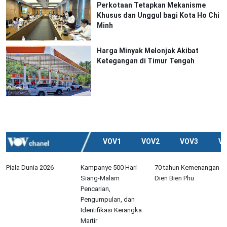
Perkotaan Tetapkan Mekanisme
Khusus dan Unggul bagi Kota Ho Chi
Minh
Harga Minyak Melonjak Akibat
Ketegangan di Timur Tengah
VOV1
VOV2
VOV3
V
Piala Dunia 2026
Kampanye 500 Hari
70 tahun Kemenangan
Siang-Malam
Dien Bien Phu
Pencarian,
Pengumpulan, dan
Identifikasi Kerangka
Martir