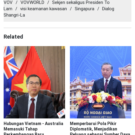
VOV
/
VOVWORLD
/
Sekjen sekaligus Presiden To
Lam
/
visi keamanan kawasan
/
Singapura
/
Dialog
Shangri-La
Related
Hubungan Vietnam - Australia
Memperbarui Pola Pikir
Memasuki Tahap
Diplomatik, Menjadikan
Perkembangan Baru
Peluang sebagai Sumber Daya