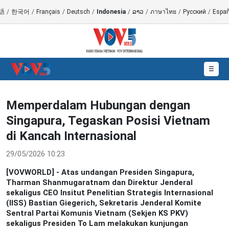
語
/
한국어
/
Français
/
Deutsch
/
Indonesia
/
ລາວ
/
ภาษาไทย
/
Русский
/
Españ
☰
Memperdalam Hubungan dengan
Singapura, Tegaskan Posisi Vietnam
di Kancah Internasional
29/05/2026 10:23
[VOVWORLD] - Atas undangan Presiden Singapura,
Tharman Shanmugaratnam dan Direktur Jenderal
sekaligus CEO Insitut Penelitian Strategis Internasional
(IISS) Bastian Giegerich, Sekretaris Jenderal Komite
Sentral Partai Komunis Vietnam (Sekjen KS PKV)
sekaligus Presiden To Lam melakukan kunjungan