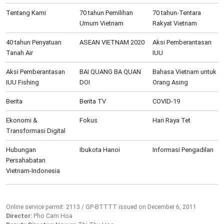
Tentang Kami
70 tahun Pemilihan
70 tahun-Tentara
Umum Vietnam
Rakyat Vietnam
40 tahun Penyatuan
ASEAN VIETNAM 2020
Aksi Pemberantasan
Tanah Air
IUU
Aksi Pemberantasan
BAI QUANG BA QUAN
Bahasa Vietnam untuk
IUU Fishing
DOI
Orang Asing
Berita
Berita TV
COVID-19
Ekonomi &
Fokus
Hari Raya Tet
Transformasi Digital
Hubungan
Ibukota Hanoi
Informasi Pengadilan
Persahabatan
Vietnam-Indonesia
Online service permit: 2113 / GP-BTTTT issued on December 6, 2011
Director:
Pho Cam Hoa