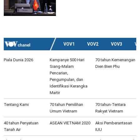
VOV1
VOV2
VOV3
V
Piala Dunia 2026
Kampanye 500 Hari
70 tahun Kemenangan
Siang-Malam
Dien Bien Phu
Pencarian,
Pengumpulan, dan
Identifikasi Kerangka
Martir
Tentang Kami
70 tahun Pemilihan
70 tahun-Tentara
Umum Vietnam
Rakyat Vietnam
40 tahun Penyatuan
ASEAN VIETNAM 2020
Aksi Pemberantasan
Tanah Air
IUU