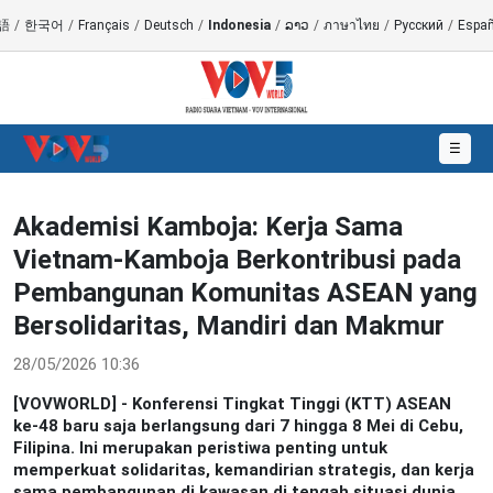
語
/
한국어
/
Français
/
Deutsch
/
Indonesia
/
ລາວ
/
ภาษาไทย
/
Русский
/
Españ
☰
Akademisi Kamboja: Kerja Sama
Vietnam-Kamboja Berkontribusi pada
Pembangunan Komunitas ASEAN yang
Bersolidaritas, Mandiri dan Makmur
28/05/2026 10:36
[VOVWORLD] - Konferensi Tingkat Tinggi (KTT) ASEAN
ke-48 baru saja berlangsung dari 7 hingga 8 Mei di Cebu,
Filipina. Ini merupakan peristiwa penting untuk
memperkuat solidaritas, kemandirian strategis, dan kerja
sama pembangunan di kawasan di tengah situasi dunia