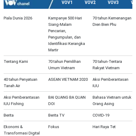
VOV1
VOV2
VOV3
V
Piala Dunia 2026
Kampanye 500 Hari
70 tahun Kemenangan
Siang-Malam
Dien Bien Phu
Pencarian,
Pengumpulan, dan
Identifikasi Kerangka
Martir
Tentang Kami
70 tahun Pemilihan
70 tahun-Tentara
Umum Vietnam
Rakyat Vietnam
40 tahun Penyatuan
ASEAN VIETNAM 2020
Aksi Pemberantasan
Tanah Air
IUU
Aksi Pemberantasan
BAI QUANG BA QUAN
Bahasa Vietnam untuk
IUU Fishing
DOI
Orang Asing
Berita
Berita TV
COVID-19
Ekonomi &
Fokus
Hari Raya Tet
Transformasi Digital