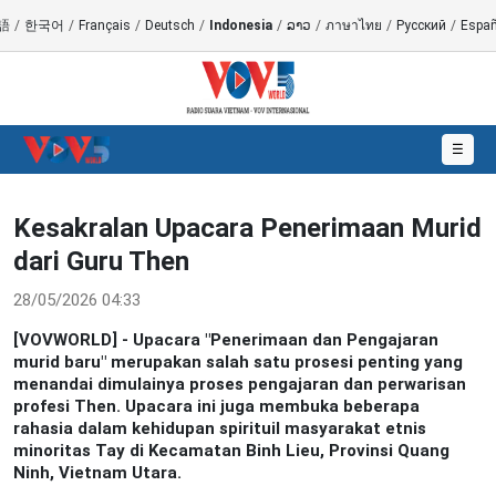
語
/
한국어
/
Français
/
Deutsch
/
Indonesia
/
ລາວ
/
ภาษาไทย
/
Русский
/
Españ
☰
Kesakralan Upacara Penerimaan Murid
dari Guru Then
28/05/2026 04:33
[VOVWORLD] - Upacara "Penerimaan dan Pengajaran
murid baru" merupakan salah satu prosesi penting yang
menandai dimulainya proses pengajaran dan perwarisan
profesi Then. Upacara ini juga membuka beberapa
rahasia dalam kehidupan spirituil masyarakat etnis
minoritas Tay di Kecamatan Binh Lieu, Provinsi Quang
Ninh, Vietnam Utara.