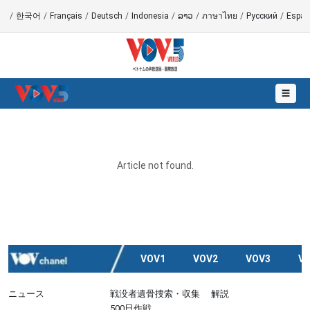
語
/
한국어
/
Français
/
Deutsch
/
Indonesia
/
ລາວ
/
ภาษาไทย
/
Русский
/
Españ
☰
Article not found.
VOV1
VOV2
VOV3
V
ニュース
戦没者遺骨捜索・収集
解説
500日作戦