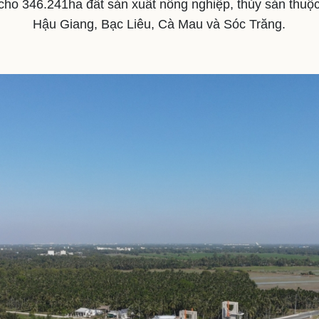
 cho 346.241ha đất sản xuất nông nghiệp, thủy sản thuộc
Hậu Giang, Bạc Liêu, Cà Mau và Sóc Trăng.