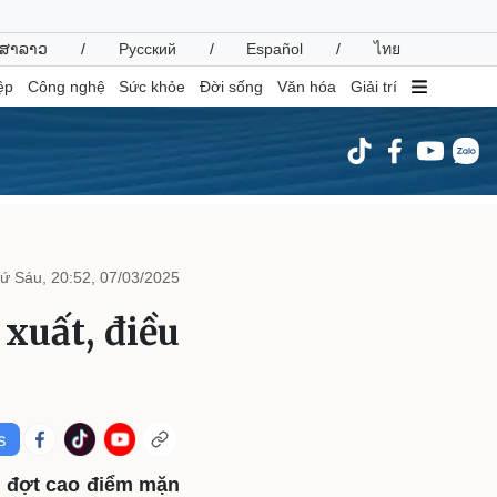
ສາລາວ
/
Русский
/
Español
/
ไทย
ệp
Công nghệ
Sức khỏe
Đời sống
Văn hóa
Giải trí
inh tế
Thị trường
ất động sản
Giá vàng
ứ Sáu, 20:52, 07/03/2025
hởi nghiệp
Tiêu dùng
Tỷ giá
xuất, điều
Chứng khoán
Giá cà phê
oanh nghiệp
Công nghệ
hông tin doanh nghiệp
Sành điệu
Doanh nghiệp 24h
Tin Công nghệ
 đợt cao điểm mặn
Doanh nhân
Trải nghiệm