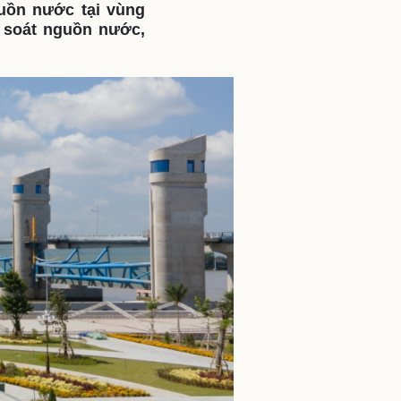
uồn nước tại vùng
ì cộng đồng
Chuyển đổi số
m soát nguồn nước,
u lịch
Podcast
Tư vấn
Câu chuyện thời sự
Săn Tour
Đọc truyện đêm khuya
heck-in
Cửa sổ tình yêu
Kể chuyện cho bé
Hạt giống tâm hồn