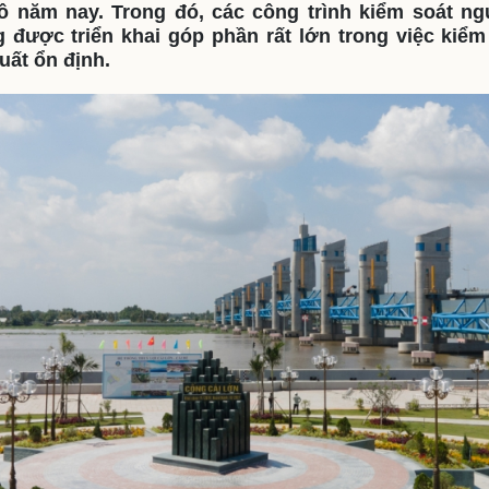
 năm nay. Trong đó, các công trình kiểm soát ng
eSports
V
được triển khai góp phần rất lớn trong việc kiể
Hậu trường
uất ổn định.
Văn hóa
Giải trí
D
Sân khấu - Điện ảnh
Nghệ sĩ
Văn học
Thời trang
Âm nhạc
Sao Việt
c
Di sản