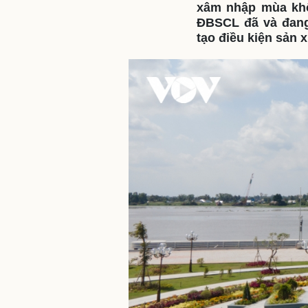
xâm nhập mùa khô
ĐBSCL đã và đang 
tạo điều kiện sản x
Sức khỏe
Đời sống
Dinh dưỡng - món ngon
Nhà đẹp
Cây thuốc
Blog
Sản phụ khoa
Tình yêu - Gia đình
Nhi khoa
Nam khoa
Làm đẹp - giảm cân
Phòng mạch online
Ăn sạch sống khỏe
Cải chính