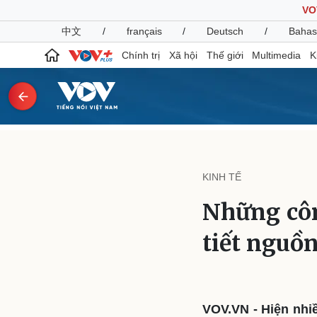
VO
中文
/
français
/
Deutsch
/
Bahas
Chính trị
Xã hội
Thế giới
Multimedia
K
Chính trị
Xã hội
Đảng
Tin 24h
KINH TẾ
Tổ chức nhân sự
Dự báo thời tiết
Quốc hội
Giáo dục
Những côn
Nhận diện sự thật
Dấu ấn VOV
Việc làm
tiết nguồ
Biển đảo
Pháp luật
Quân sự - Quốc phòng
Vụ án
Vũ khí
Tin nóng
Việt Nam
VOV.VN - Hiện nh
Tư vấn luật
Phân tích