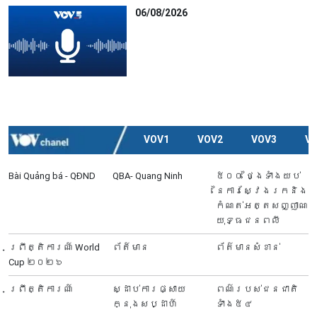
06/08/2026
VOV1
VOV2
VOV3
V
Bài Quảng bá - QĐND
QBA- Quang Ninh
៥០០ ថ្ងៃទាំងយប់
នៃការស្វែងរកនិង
កំណត់អត្តសញ្ញាណ
យុទ្ធជនពលី
ព្រឹត្តិការណ៍ World
ព័ត៍មាន
ព័ត៌មានសំខាន់
Cup ២០២៦
ព្រឹត្តិការណ៍
ស្ដាប់ការផ្សាយ
ពណ៌របស់ជនជាតិ
ក្នុងសប្ដាហ៍
ទាំង៥៤