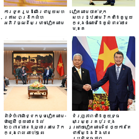
ការទូតរួមដំណើរជាមួយសហ
វៀតណាមចាត់ទុក
គ្រាស ពង្រីកលំហ
សហរដ្ឋអាមេរិកជាដៃគូមួយ
អភិវឌ្ឍន៍សម្រាប់វៀតណាម
ក្នុងចំណោមដៃគូសំខាន់ឈាន
មុខគេ
នាំទំហំពាណិជ្ជកម្មវៀតណាម-
ជំរុញភាពជាដៃគូយុទ្ធ
ម៉ាឡេស៊ី ឲ្យឈានដល់
សាស្ត្រគ្រប់ជ្រុង
២០ពាន់លានដុល្លារអាមេរិក
ជ្រោយវៀតណាម-ថៃ ឲ្យកាន់តែ
ក្នុងពេល ឆាប់ៗនេះ
ជាក់ស្ដែងនិងមាន
ប្រសិទ្ធភាព