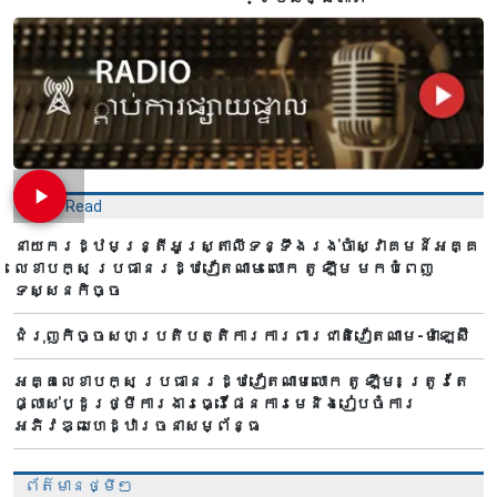
Most Read
នាយករដ្ឋមន្ត្រីអូស្ត្រាលីទន្ទឹងរង់ចាំស្វាគមន៍អគ្គ
លេខាបក្ស ប្រធានរដ្ឋវៀតណាម លោក តូ ឡឹម មកបំពេញ
ទស្សនកិច្ច
ជំរុញកិច្ចសហប្រតិបត្តិការការពារជាតិវៀតណាម-ម៉ាឡេស៊ី
អគ្គលេខាបក្ស ប្រធានរដ្ឋវៀតណាមលោក តូ ឡឹម៖ ត្រូវតែ
ផ្លាស់ប្ដូរថ្មីការងារធ្វើផែនការមេនិងរៀបចំការ
អភិវឌ្ឍហេដ្ឋារចនាសម្ព័ន្ធ
ព័ត៌មានថ្មីៗ