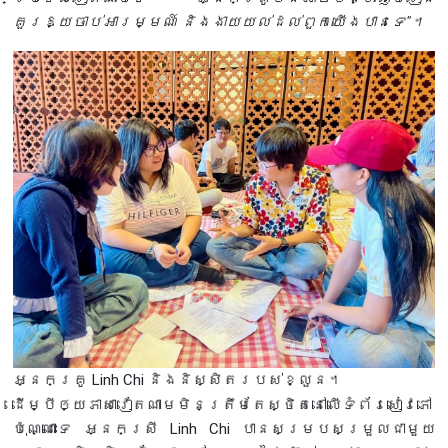
គួរឱ្យចាប់អារម្មណ៍ និងងាយយល់ដល់ពួកយើងបានទេ"។
អ្នកគ្រូ Linh Chi និងនិស្សិតរបស់ខ្លួន។
ដើម្បីឲ្យភាសាវៀតណាមមិនត្រឹមតែស្ថិតនៅលើទំព័រសៀវភៅ
ប៉ុណ្ណោះទេ អ្នកស្រី Linh Chi បានសម្របសម្រួលជាមួយ