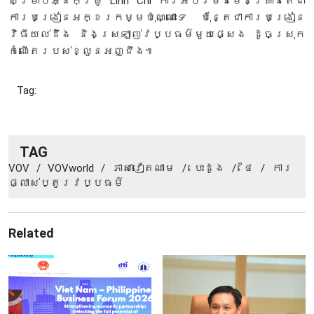
សម្រាប់អ្នកគ្រូ Linh Chi ការអប់រំមិនមែនគ្រាន់តែជា
ការបង្រៀនអក្ខរកម្មប៉ុណ្ណោះទេ ប៉ុន្តែជាការបង្រៀន
វិធីយល់ដឹង និងស្រឡាញ់វប្បធម៌មួយផ្សេង ដូចស្រុក
កំណើតរបស់ខ្លួនអញ្ជឹង៕
Tag:
TAG
VOV
/
VOVworld
/
ភាសាវៀតណាម
/
បេះដូង
/
ថៃ​
/
ការ
ផ្លាស់ប្តូរ​វប្បធម៍
Related