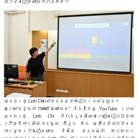
យុវជនវៀតណាមកំពុងគិត"
។
អ្នកគ្រូ Linh Chi នៅក្នុងថ្នាក់រៀបរបស់ខ្លួន។
គម្រោងដូចជា "តោះយើងទៅលេង" និងវីដេអូ YouTube របស់
អ្នកគ្រូ Linh Chi កំពុងរួមចំណែកត្រៀមរៀបចំឲ្យ
ព្រឹត្តិការណ៍សំខាន់មួយ គឺខួប ៥០ ឆ្នាំនៃទំនាក់ទំនង
ការទូតរវាងវៀតណាម និងថៃ ក្នុងឆ្នាំ ២០២៦។