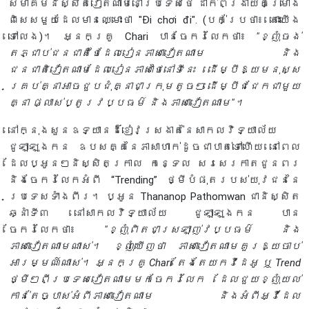
សមាគមនិស្សិតវៀតណាមនៅប្រទេសថៃ ដាក់ពង្រាយគម្រោង
ពិសេសមួយដែលមានឈ្មោះថា "Đi chơi đi". (បក់ប្រែថា៖ តោះយើង
ទៅលេង)។ អ្នកគ្រូ Chari បានចែករំលែកថា៖
"ខ្ញុំចង់
តភ្ជាប់ជនជាតិថៃដែលរៀនភាសាវៀតណាម និង
ជនជាតិវៀតណាមដែលរៀនភាសាថៃនៅទីនេះ ដើម្បីឱ្យមនុស្ស
គ្រប់គ្នាអាចជួបជុំគ្នាជាក្រុមតូចៗ ដើម្បីជជែកជាមួយ
គ្នា ផ្លាស់ប្តូរវប្បធម៌ និងភាសាវៀតណាម"។
នៅក្នុងសួនឧទ្យានដ៏ខៀវស្រងាត់នៃសាកលវិទ្យាល័យ
ជូឡាឡុងកន ឧបសគ្គនៃភាសាហាក់ដូចជាបាត់ទៅហើយ នៅពេល
ដែលប្អូនៗនិស្សិតក្រាល កន្ទេល សរសេរកាតជូនពរ
និងចែករំលែកអំពី “Trending” ថ្មីបំផុតរបស់យុវជននៃ
ប្រទេសទាំងពីរ។ ប្អូន Thananop Pathomwan ជានិស្សិត
ឆ្នាំទី៣ នៅសាកលវិទ្យាល័យ ជូឡាឡុងកន បាន
ចែករំលែកថា៖
"ខ្ញុំពិតជាស្រឡាញ់វប្បធម៌ និង
ភាសាវៀតណាមណាស់។ ខ្ញុំឃើញថា ភាសាវៀតណាមគួរឱ្យចាប់
អារម្មណ៍ណាស់។ អ្នកគ្រូ Chari តែងតែយកវីដេអូ ឬ Trend
ថ្មីៗពីប្រទេសវៀតណាមមកចែករំលែក ដែលជួយខ្ញុំយល់
កាន់តែច្បាស់អំពីភាសាវៀតណាម និងអំពីអ្វីដែល