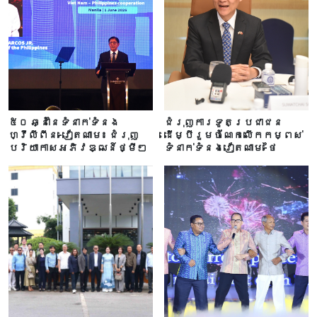
៥០ ឆ្នាំនៃទំនាក់ទំនង
ជំរុញការទូតប្រជាជន
ហ្វីលីពីន-វៀតណាម៖ ជំរុញ
ដើម្បីរួមចំណែកលើកកម្ពស់
បរិយាកាសអភិវឌ្ឍន៍ថ្មីៗ
ទំនាក់ទំនងវៀតណាម-ថៃ