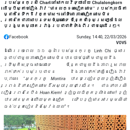
របស់អ្នកស្រី Chari នៅសាកលវិទ្យាល័យ Chulalongkorn
ដើម្បីស្តាប់រឿងរ៉ាវ "មានលក្ខណៈវៀតណាម" របស់កុលធីតា
ម្នាក់នៃទឹកដីវត្តមាស។ នៅទីនោះ ភាសាវៀតណាមមិន
គ្រាន់តែជាភាសាបរទេសប៉ុណ្ណោះទេ ប៉ុន្តែជាខ្សែស្រឡាយដែល
បង្រួមគម្លាតរវាងប្រជាជាតិទាំងពីរជាបណ្ដើរៗ។
Facebook
Sunday, 14:40, 22/03/2026
VOV5
ដំណើររយៈពេល ១១ ឆ្នាំរបស់អ្នកគ្រូ Linh Chi ផ្សារ
ភ្ជាប់ជាមួយភាសាវៀតណាមមិនបានចាប់ផ្តើមជាមួយនឹង
ទ្រឹស្តីសុទ្ធសាធនោះទេ ប៉ុន្តែជាមួយនឹងភាពរួសរាយ
រាក់ទាក់របស់ប្រជាជន និងភាពទាក់ទាញនៃរឿងរ៉ាវ
បុរាណ៖
"អ្នកគ្រូ Montira បានបង្រៀនឲ្យខ្ញុំពីរឿង
ព្រេងនិទានវៀតណាមដ៏អស្ចារ្យជាច្រើន។ ជាឧទាហរណ៍
រឿងព្រេងនៃបឹង Hoan Kiem! ខ្ញុំចូលចិត្តខ្លាំងណាស់! ខ្ញុំ
បានអានម្តងហើយម្តងទៀត ទើបខ្ញុំមានអារម្មណ៍ថា
ចង់បន្តរៀននិងស្វែងយល់"។