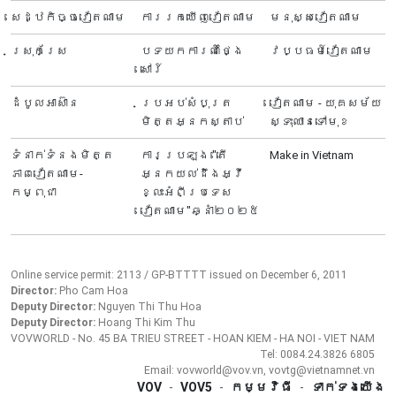
សេដ្ឋកិច្ចវៀតណាម
ការរកឃើញវៀតណាម
មនុស្សវៀតណាម
ស្រុកស្រែ
បទយកការណ៍ថ្ងៃ
វប្បធម៍វៀតណាម
សៅរ៍
ដំបូលអាស៊ាន
ប្រអប់សំបុត្រ
វៀតណាម - យុគសម័យ
មិត្តអ្នកស្តាប់
ស្ទុះឈានទៅមុខ
ទំនាក់ទំនងមិត្ត
ការប្រឡង "តើ
Make in Vietnam
ភាពវៀតណាម-
អ្នក​យល់ដឹងអ្វី
កម្ពុជា
ខ្លះអំពីប្រទេស​
វៀតណាម"ឆ្នាំ២០២៥
Online service permit: 2113 / GP-BTTTT issued on December 6, 2011
Director:
Pho Cam Hoa
Deputy Director:
Nguyen Thi Thu Hoa
Deputy Director:
Hoang Thi Kim Thu
VOVWORLD - No. 45 BA TRIEU STREET - HOAN KIEM - HA NOI - VIET NAM
Tel: 0084.24.3826 6805
Email: vovworld@vov.vn, vovtg@vietnamnet.vn
VOV
-
VOV5
-
កម្មវិធី
-
ទាក់ទងយើង