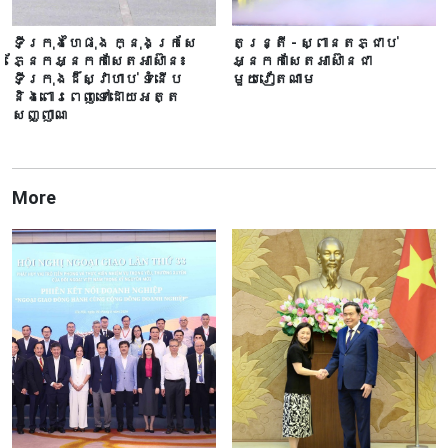
ទីក្រុងហៃផុង ក្នុងក្រសែ
តន្ត្រី - ស្ពានតភ្ជាប់
ភ្នែកអ្នកកាសែតអាស៊ាន៖
អ្នកកាសែតអាស៊ានជា
ទីក្រុងដ៏ស្វាហាប់ ទំនើប
មួយវៀតណាម
និងពោរពេញទៅ​ដោយ​អត្ត
សញ្ញាណ
More