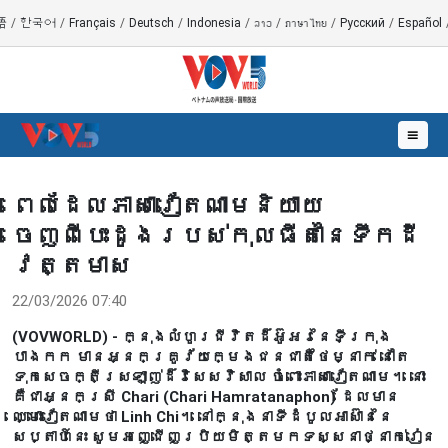
語
/
한국어
/
Français
/
Deutsch
/
Indonesia
/
ລາວ
/
ภาษาไทย
/
Русский
/
Español
☰
ពេលដែលភាសាវៀតណាមនិយាយ
ចេញពីបេះដូងរបស់កុលធីតានៃទឹកដី
វត្តមាស
22/03/2026 07:40
(VOVWORLD) - ក្នុងលំហូរជីវិតដ៏អ៊ូអរនៃទីក្រុង
បាងកក មានអ្នកគ្រូវ័យក្មេងជនជាតិថៃម្នាក់ នៅតែ
ទុកសេចក្តីស្រឡាញ់ដ៏វិសេសវិសាល ចំពោះភាសាវៀតណាម។ នោះ
គឺជាអ្នកស្រី Chari (Chari Hamratanaphon) ដែលមាន
ឈ្មោះវៀតណាមថា Linh Chi។ នៅក្នុងនាទីដំបូលអាស៊ាននៃ
សប្តាហ៍នេះ សូមអញ្ជើញប្រិយមិត្តមកទស្សនាថ្នាក់រៀន