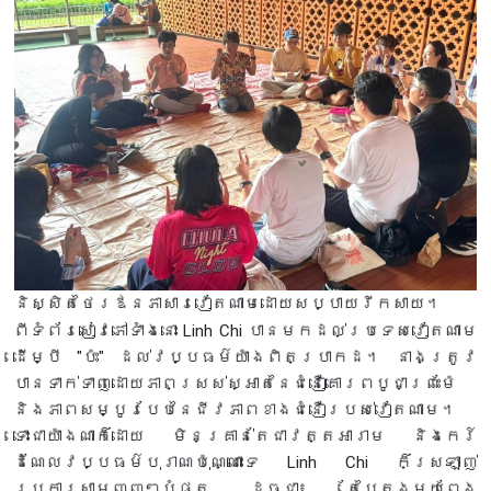
និស្សិតថៃរឪនភាសារវៀតណាមដោយសប្បាយរីកសាយ។
ពីទំព័រសៀវភៅទាំងនោះ Linh Chi បានមកដល់ប្រទេសវៀតណាម
ដើម្បី "ប៉ះ" ដល់វប្បធម៌យ៉ាងពិតប្រាកដ។ នាងត្រូវ
បានទាក់ទាញដោយភាពស្រស់ស្អាតនៃជំនឿគោរពបូជាព្រះម៉ែ
និងភាពសម្បូរបែបនៃជីវភាពខាងជំនឿរបស់វៀតណាម។
ទោះជាយ៉ាងណាក៏ដោយ មិនគ្រាន់តែជាវត្តអារាម និងកេរ៍
ដំណែលវប្បធម៌បុរាណប៉ុណ្ណោះទេ Linh Chi ក៏ស្រឡាញ់
ប្រការសាមញ្ញៗបំផុត ដូចជា៖ តែបៃតងមួយពែង