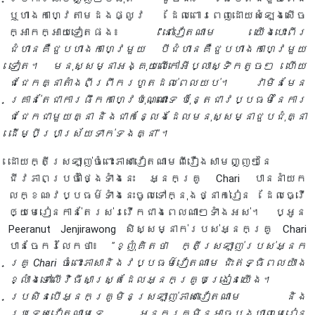
ឬហាងកាហ្វេតាមដងផ្លូវ ដែលពោរពេញដោយសំឡេងសើច
ក្អាកក្អាយទៀតផង៖ "
នៅវៀតណាម យើងបោះពីរ
ជំហានគឺជួបហាងកាហ្វេមួយ បីជំហានគឺជួបហាងកាហ្វេមួយ
ទៀត។ មនុស្សម្នាអង្គុយលើកៅអីប្លាស្ទិកតូចៗ ហើយ
ជជែកគ្នាតាំងពីព្រឹករហូតដល់ពេលយប់។ វាមិនមែន
គ្រាន់តែជាការផឹកកាហ្វេប៉ុណ្ណោះទេ ប៉ុន្តែជាវប្បធម៌នៃការ
ជជែកជាមួយគ្នា និងជាកន្លែងដែលមនុស្សម្នាជួបជុំគ្នា
ដើម្បីប្រាស្រ័យទាក់ទងគ្នា"។
ដោយក្តីស្រឡាញ់ចំពោះភាសាវៀតណាមពីរឿងសាមញ្ញៗនៃ
ជីវភាពប្រចាំថ្ងៃទាំងនេះ អ្នកគ្រូ Chari បាននាំយក
លក្ខណៈវប្បធម៌ទាំងនេះចូលទៅក្នុងថ្នាក់រៀន ដែលធ្វើ
ឲ្យមេរៀនកាន់តែរស់រវើកជាងពេលណាៗទាំងអស់។ ប្អូន
Peeranut Jenjirawong សិស្សម្នាក់របស់អ្នកគ្រូ Chari
បានចែករំលែកថា៖
"ខ្ញុំគិតថា ក្តីស្រឡាញ់របស់អ្នក
គ្រូ Chari ចំពោះភាសានិងវប្បធម៌វៀតណាម ជិះឥទ្ធិពលយ៉ាង
ខ្លាំងទៅលើវិធីសាស្ត្រដែលអ្នកគ្រូបង្រៀនយើង។
ប្រសិនបើអ្នកគ្រូមិនស្រឡាញ់ភាសាវៀតណាម និង
ប្រទេសវៀតណាមទេ អ្នកគ្រូមិនអាចបង្ហាញមេរៀន