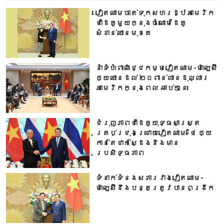
វៀតណាមចាត់ទុកសហរដ្ឋអាមេរិក
ជាដៃគូមួយក្នុងចំណោមដៃគូ
សំខាន់ឈានមុខគេ
នាំទំហំពាណិជ្ជកម្មវៀតណាម-ម៉ាឡេស៊ី
ឲ្យឈានដល់ ២០ពាន់លានដុល្លារ
អាមេរិកក្នុងពេល ឆាប់ៗនេះ
ជំរុញភាពជាដៃគូយុទ្ធសាស្ត្រ
គ្រប់ជ្រុងជ្រោយវៀតណាម-ថៃ ឲ្យ
កាន់តែជាក់ស្ដែងនិងមាន
ប្រសិទ្ធភាព
ទំនាក់ទំនងសភារវាងវៀតណាម-
ម៉ាឡេស៊ីនឹងបន្តត្រូវបានពង្រីក