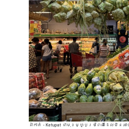
នាំកាតំ - Ketupat ជាមុខម្ហូបប្រពៃណីដែលមិន