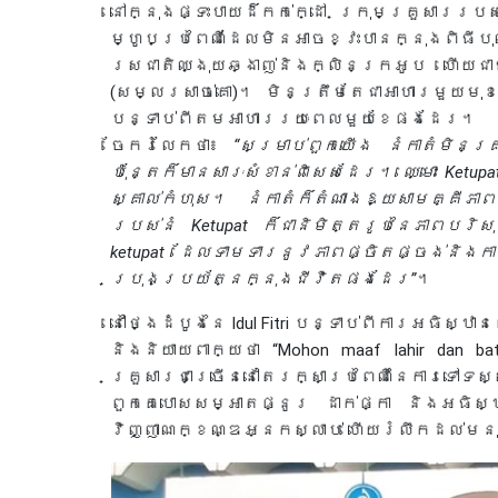
នៅក្នុងផ្ទះបាយដ៏កក់ក្ដៅ ក្រុមគ្រួសាររបស់
ម្ហូបប្រពៃណីដែលមិនអាចខ្វះបានក្នុងពិធីប
រសជាតិឈ្ងុយឆ្ងាញ់និងក្លិនក្រអូប ហើយជាធ
(សម្លរសាច់គោ)។ មិនត្រឹមតែជាអាហារមួយមុខន
បន្ទាប់ពីតមអាហាររយៈពេលមួយខែផងដែរ។ 
ចែករំលែកថា៖
“សម្រាប់ពួកយើង នំកាតំមិនគ្រា
ប៉ុន្តែក៏មានសារៈសំខាន់ពិសេសដែរ។ ឈ្មោះ Ketu
ស្គាល់កំហុស។ នំកាតំក៏តំណាងឱ្យសាមគ្គី
របស់នំ Ketupat ក៏ជានិមិត្តរូបនៃភាពបរិស
ketupat ដែលទាមទារនូវភាពផ្ចិតផ្ចង់និងក
ប្រុងប្រយ័ត្នក្នុងជីវិតផងដែរ”
។
នៅថ្ងៃដំបូងនៃ Idul Fitri បន្ទាប់ពីការអធិស្
និងនិយាយពាក្យថា “Mohon maaf lahir dan bat
គ្រួសារជាច្រើននៅតែរក្សាប្រពៃណីនៃការទៅទ
ពួកគេបោសសម្អាតផ្នូរ ដាក់ផ្កា និងអធិស្ឋ
វិញ្ញាណក្ខណ្ឌអ្នកស្លាប់ ហើយរំលឹកដល់មនុស