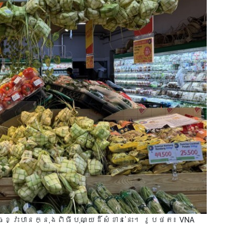
អាចខ្វះបានក្នុងពិធីបុណ្យដ៏សំខាន់នេះ។ រូបថត៖ VNA