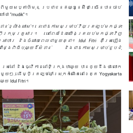
ំងពីមួយសប្តាហ៍មុន ប្រជាជនឥណ្ឌូនេស៊ីជាច្រើនបានចាប់
ៅថា "mudik"។
ំខាន់ខ្លាំងណាស់។ នេះជាឱកាសសម្រាប់វិលត្រឡប់មកផ្ទះ
យពីក្រុមគ្រួសារ។ នៅពេលដែលយើងត្រលប់មកផ្ទះវិញ
អាហារ និងចំណាយពេលជាមួយគ្នា។ Idul Fitri គឺស្រដៀង
ថ្ងៃពិធីបុណ្យដ៏សំខាន់ និងជាឱកាសសម្រាប់ជួបជុំ
ាក់ រស់នៅ និងធ្វើការនៅទីក្រុងហាណូយ បានឲ្យដឹងថា លោក
ួយៗ... ដើម្បីត្រឡប់ទៅស្រុកកំណើតនៅខេត្ត Yogyakarta
 Idul Fitri។