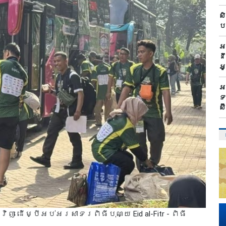
ស
ប
អ
ន
អ
អ
ទ
ស
ញ ដើម្បីអប់អរសាទរពិធីបុណ្យ Eid al-Fitr - ពិធី