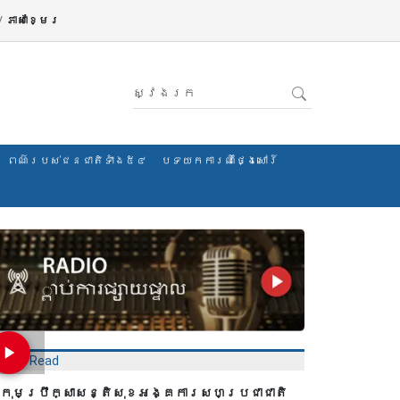
/
ភាសាខ្មែរ
ពណ៌របស់ជនជាតិទាំង៥៤
បទយកការណ៍ថ្ងៃសៅរ៍
Most Read
្រុមប្រឹក្សាសន្តិសុខអង្គការសហប្រជាជាតិ