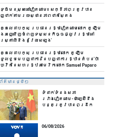
ិទ្ធិមនុស្សនៅវៀតណាម៖ សក្ខីភាពត្រូវបាន
ញ្ជាក់តាមរយៈស្ថានភាពជាក់ស្តែង
គ្គលេខាបក្ស ប្រធានរដ្ឋវៀតណាមលោក តូ ឡឹម
ឹងអញ្ជើញបំពេញទស្សនកិច្ចផ្លូវរដ្ឋនៅ
ូស្ត្រាលីនិងនូវែលសេឡង់
គ្គលេខាបក្ស ប្រធានរដ្ឋលោក តូ ឡឹម
ទួលជួបមេបញ្ជាការនៃបញ្ជាការដ្ឋានតំបន់ប៉ា
៊ីហ្វិកនៃសហរដ្ឋអាមេរិក លោក Samuel Paparo
ព័ត៌មានថ្មីៗ
ទំនាក់ទំនងសភា
រវាងវៀតណាម-ម៉ាឡេស៊ីនឹង
បន្តត្រូវបានពង្រីក
06/08/2026