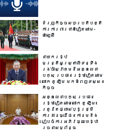
ជំរុញកិច្ចសហប្រតិបត្តិ
ការការពារជាតិវៀតណាម-
ម៉ាឡេស៊ី
នាយករដ្ឋ
មន្ត្រីអូស្ត្រាលីទន្ទឹង
រង់ចាំស្វាគមន៍អគ្គលេខា
បក្ស ប្រធានរដ្ឋវៀតណាម
លោក តូ ឡឹម មកបំពេញទស្សន
កិច្ច
អគ្គលេខាបក្ស ប្រធាន
រដ្ឋវៀតណាមលោក តូ ឡឹម៖
ត្រូវតែផ្លាស់ប្ដូរថ្មី
ការងារធ្វើផែនការមេនិង
រៀបចំការអភិវឌ្ឍហេដ្ឋា
រចនាសម្ព័ន្ធ