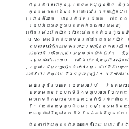
មិនត្រឹមតែនៅក្នុងប្រទេសឥណ្ឌូនេស៊ីទេ តម្លៃ
ក្នុងសហគមន៍ជនឥស្លាមនៅប្រទេសវៀតណាមផ
ច្រើនក៏ដោយ មានត្រឹមតែប្រហែល ៧០.០០០
រដ្ឋាភិបាលទទួលបន្ទុកកិច្ចការសាសនា)
នៅតែរស់រវើកយ៉ាងខ្លាំង នៅក្នុងតំបន់ដូចជាទ
U Mo សាសនិកឥស្លាមម្នាក់នៅខេត្តអានយ៉ាង 
ឥស្លាមនៅវៀតណាមមានភាពស្រដៀងគ្នាជាច្រើ
សាច់ញាតិ ហើយកុមារទទួលបានអាំងប៉ាវ។ ប៉ុន
ធម្មតានៅពេលយប់ យើងបានដុតភ្លើងទៀននៅម
គ្រួសារនីមួយៗរៀបចំអាហារសម្រាប់ទិវាបុណ្យ 
ទៅវិហារឥស្លាម និងទទួលភ្ញៀវ។ បរិយាកាសម
ស្ថានទូតនៃបណ្តាប្រទេសអារ៉ាប់ និងឥស្
ឧទ្ទេសនាមវប្បធម៌និងម្ហូបអាហារប្លែកៗដ
សហគមន៍ឥស្លាមបានចូលរួមពិធីប្រពៃណីក្នុងឱ
រីករាយជាមួយម្ហូបពិសេសរបស់ប្រទេសនីមួ
យល់គ្នាទៅវិញទៅមក និងរឹតចំណងមិត្តភា
មិនថានៅទីណាក្នុងពិភពលោកក៏ដោយ ស្មារតីនៃពិធីប