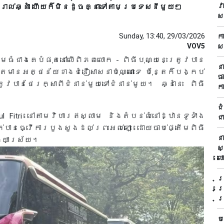
វ
ៀងរាល់ឆ្នាំ ហើយក៏មិនដូចគ្នាទៅតាមប្រទេសនីមួយៗ
ស
Sunday, 13:40, 29/03/2026
ក
VOV5
ស
ធំជាងគេបំផុតនៅលើពិភពលោក - ពិធីបុណ្យនេះត្រូវបាន
ន
រឹមតែមានអត្ថន័យខាងជំនឿសាសនាប៉ុណ្ណោះទេ ប៉ុន្តែក៏បង្កប់
ធ
បានថែរក្សាពីជំនាន់មួយទៅជំនាន់មូយ។ ឆ្នាំនេះ ពិធី
ក
ជ
ul Fitri នៅតាមវិហារឥស្លាម និងតំបន់លំនៅដ្ឋានទូទាំង
ជា
់បានធ្វើការបួងសួងដល់ព្រះអល់ឡោះ ដោយចាប់ផ្តើមពិធី
ន
ធ្យាស្រ័យ។
ស
ល
ប
ព
ប
ប