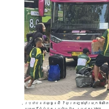
ប្រជាជនឥណ្ឌូនេស៊ី វិលត្រឡប់ទៅស្រុកកំណើតវិ