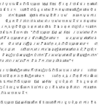
វប្បធម៌នៃពិធីបុណ្យ Idul Fitri ក៏ត្រូវបានថែរក្សានៅ
ងដែរ។ ទោះបីជាចំនួនសាសនិកឥស្លាមនៅវៀតណាមមិន
 នាក់ប៉ុណ្ណោះ (យោងតាមស្ថិតិរបស់ គណៈកម្មការ
 ប៉ុន្តែជីវភាពខាងសាសនារបស់សហគមន៍ជនឥស្លាម
ីក្រុងហូជីមិញ ខេត្តអានយ៉ាង និងខេត្តខាញ់ហ័រ។ លោក
បានចែករំលែកថា៖
“ពិធីបុណ្យ Eid al Fitri របស់សាសនិក
នទៅនឹងបុណ្យតេតប្រពៃណីវៀតណាម។ មនុស្សម្នាទៅលេង
្តែ មិនមានគ្រឿងស្រវឹងនៅក្នុងពិធីបុណ្យនេះទេ។ ជា
ុខផ្ទះ ហើយកុមារកាន់ចង្កៀងគោមទៅលេងជុំវិញឃុំ។
និងរៀបចំសម្លៀកបំពាក់ដ៏ស្រស់ស្អាតដើម្បីស្លៀកពាក់
ានភាពរស់រវើក និងរីករាយខ្លាំងណាស់”។
លាមប្រចាំនៅវៀតណាមក៏បានរៀបចំពិធីអបអរសាទរ ដោយ
ល់មិត្តភក្តិវៀតណាម។ នៅក្នុងព្រឹត្តិការណ៍នេះ
កាសពិធីបុណ្យ Eid al-Fitr ជួបជុំគ្នា និងរួមគ្នា
យៗ ដែលរួមចំណែកដល់ការពង្រឹងសាមគ្គីភាព ការយោគ
ពរវាងសហគមន៍។
ុណ្យ Eid al-Fitr នៅតែដដែល នោះគឺការជួបជុំគ្នា ការដឹង