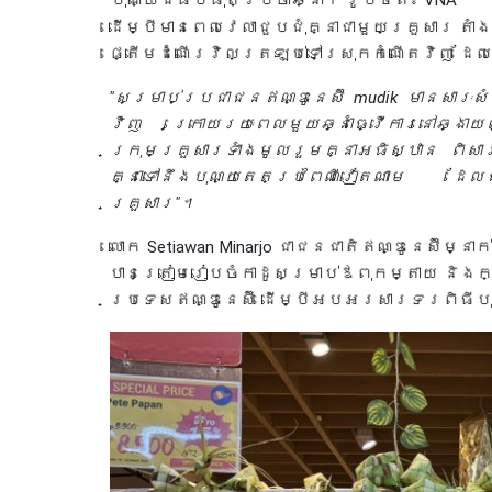
បុណ្យដ៏ធំបំផុតប្រចាំឆ្នាំ។ រូបថត៖ VNA
ដើម្បីមានពេលវេលាជួបជុំគ្នាជាមួយគ្រួសារ តា
ផ្តើមដំណើរវិលត្រឡប់ទៅស្រុកកំណើតវិញ ដែលហ
"សម្រាប់ប្រជាជនឥណ្ឌូនេស៊ី mudik មានសារៈស
វិញ ក្រោយរយៈពេលមួយឆ្នាំធ្វើការនៅឆ្ងា
ក្រុមគ្រួសារទាំងមូលរួមគ្នាអធិស្ឋាន ពិសារ
គ្នាទៅនឹងបុណ្យតេតប្រពៃណីវៀតណាម ដែលជា
គ្រួសារ"។
លោក Setiawan Minarjo ជាជនជាតិឥណ្ឌូនេស៊ីម្ន
បានត្រៀមរៀបចំកាដូសម្រាប់ឪពុកម្តាយ និងក្ម
ប្រទេសឥណ្ឌូនេស៊ី ដើម្បីអបអរសារទរពិធីបុណ្យ