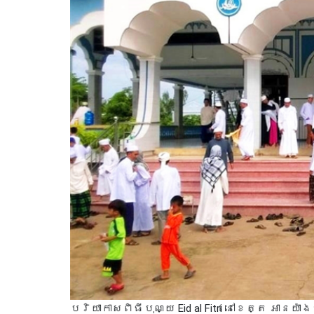
បរិយាកាសពិធីបុណ្យ Eid al Fitri នៅខេត្ត អានយ៉ា