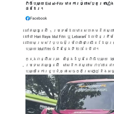
ពិធីបុណ្យ Eid al-Fitr មានការផ្លាស់ប្តូរជារ
ផងដែរ។
Facebook
នៅឥណ្ឌូនេស៊ី - ប្រទេសដែលមានសហគមន៍ឥស្លាម
ហៅថា Hari Raya Idul Fitri ឬ Lebaran ដែលមិនត្
ដោយសម្រស់វប្បធម៌ប្រពៃណីជាច្រើន ដែលត្រូវ
បុណ្យ Idul Fitri ចំនឹងថ្ងៃទី ២១ ខែមីនា។
ក្នុងពន្លឺអរុណ នាថ្ងៃដំបូងនៃពិធីបុណ្យ Id
ប្រទេសឥណ្ឌូនេស៊ី សាសនិកឥស្លាមរាប់លាននាក
បុណ្យនៃការជួបជុំគ្នា សេចក្តីស្រឡាញ់ និងអ