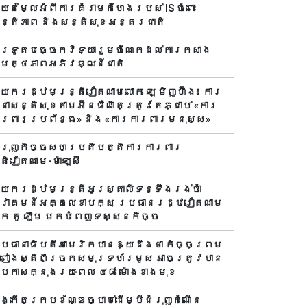
ាយតម្លៃអំពីការគំរាមកំហែងរបស់ IS ចំពោះ
ន្តិភាព និងសន្តិសុខអន្តរជាតិ
ារទូតបច្ចេកវិទ្យារួមចំណែកដល់ការកសាង
មត្ថភាពអភិវឌ្ឍន៍ជាតិ
ាយករដ្ឋមន្ត្រីវៀតណាមលោក ឡេ មិញហ៊ឹង៖ ការ
ានាសន្តិសុខតាមអ៊ីនធឺណិតត្រូវតែភ្ជាប់ «ការ
ារពារប្រព័ន្ធ» និង «ការការពារមនុស្ស»
ំរុញកិច្ចសហប្រតិបត្តិការការពារ
តិវៀតណាម-ម៉ាឡេស៊ី
ាយករដ្ឋមន្ត្រីអូស្ត្រាលីទន្ទឹងរង់ចាំ
្វាគមន៍អគ្គលេខាបក្ស ប្រធានរដ្ឋវៀតណាម
ោក តូ ឡឹម មកបំពេញទស្សនកិច្ច
្រធានាធិបតីអាមេរិកបាន​ឱ្យដឹងថា កិច្ចព្រម
្រៀងស្តីពីច្រកសមុទ្រហ័រមូស អាចត្រូវបាន
្រកាសក្នុងរយៈពេល ៤៨ ម៉ោងខាងមុខ
ង្កើតក្របខ័ណ្ឌច្បាប់ដើម្បីជំរុញកំណើន