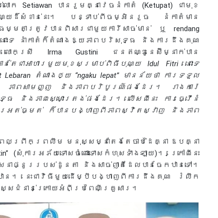
លោក Setiawan បានរួមគ្នាវេចនំកាតំ (Ketupat) ជាមុខ
ុណ្យដ៏សំខាន់នេះ។ បន្ទាប់ពីចម្អិនរួច នំកាតំមាន
ម្មតាត្រូវបានពិសារជាមួយការីសាច់មាន់ ឬ rendang
ោះទេ នាំកាតំក៏តំណាងឱ្យភាពបរិសុទ្ធ និងការដឹងគុណ
លោកស្រី Irma Gustini ជនឥណ្ឌូនេស៊ីម្នាក់បាន
ន់តែជាអាហារមួយមុខសម្រាប់ពិធីបុណ្យ Idul Fitri នោះទេ
pat Lebaran តំណាងឲ្យ “ngaku lepat” មានន័យថា ការទទួល
ភាព ភាពសាមញ្ញ និងភាពបរិបូរណ៍ផងដែរ។ រាងការ៉េ
ុទ្ធ និងភាពស្មោះត្រង់ផងដែរ។ លើសពីនេះ ការធ្វើនំ
ារអត់ធ្មត់ ក៏បានបង្ហាញពីភាពស្វិតស្វាញ និងភាព
ឋានពេលព្រឹកព្រលឹម មនុស្សម្នាតែងតែចាប់ដៃគ្នា ឱបគ្នា
in” (សុំការអភ័យទោសចំពោះទោសកំហុសទាំងឡាយ)។ ក្រៅពីនេះ
ស្សនាផ្នូររបស់ដូនតា និងសាច់ញាតិដែលបានចែកឋានទៅ។
ាន។ នេះជាវិធីមួយដើម្បីបង្ហាញពីការដឹងគុណ រំលឹក
្សជំនាន់ក្រោយអំពីប្រពៃណីគ្រួសារ។