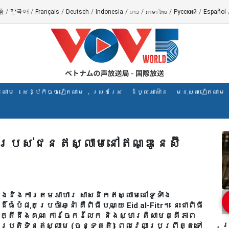
語
/
한국어
/
Français
/
Deutsch
/
Indonesia
/
ລາວ
/
ภาษาไทย
/
Русский
/
Español
តណាម
សេដ្ឋកិច្ចវៀតណាម
ស្រុកស្រែ
ដំបូលអាស៊ាន
មនុស្សវៀតណាម
ាន់របស់​ជន​ឥស្លាមនៅឥណ្ឌូនេស៊ី
ួងសួងនិងការតមអាហារ សាសនិកឥស្លាមនៅទូទាំង
ុតប្រចាំឆ្នាំ គឺពិធីបុណ្យ Eid al-Fitr។ នេះជាពិធី
ក្តីដឹងគុណ ការចែករំលែក និងស្មារតីសាមគ្គីភាព
ក
រតិទិនឥស្លាម (ចន្ទគតិ) ពេលវេលាប្រព្រឹត្តទៅ