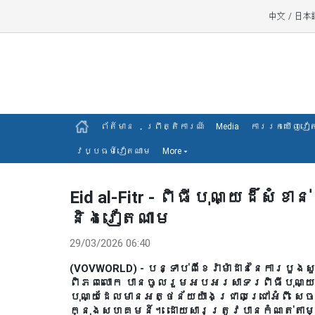
中文
/
日本
ព័ត៍មាន
ព្រឹត្តិការណ៍
Media
ការរកឃើញវៀ
វប្បធម៍វៀតណាម
More
▾
Eid al-Fitr - ពិធីបុណ្យដ៏សំខ
និងវៀតណាម
29/03/2026 06:40
(VOVWORLD) - បន្ទាប់ពីខែរ៉ាម៉ាដាននៃការប
ពិភពលោក បានចូលរួមអបអរសាទរពិធីបុណ្យដ៏ធំបំផ
បុណ្យដែលមានអត្ថន័យយ៉ាងជ្រាលជ្រៅអំពី សេច
ក្នុងសហគមន៍។ ដោយសារត្រូវបានកំណត់តាមប្