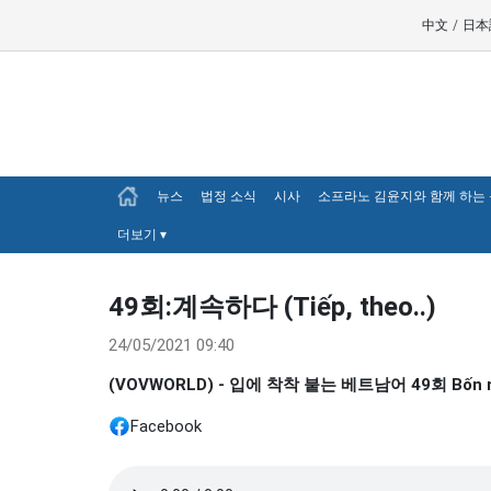
中文
/
日本
뉴스
법정 소식
시사
소프라노 김윤지와 함께 하는
더보기
▾
49회:계속하다 (Tiếp, theo..)
24/05/2021 09:40
(VOVWORLD) - 입에 착착 붙는 베트남어 49회 Bốn m
Facebook