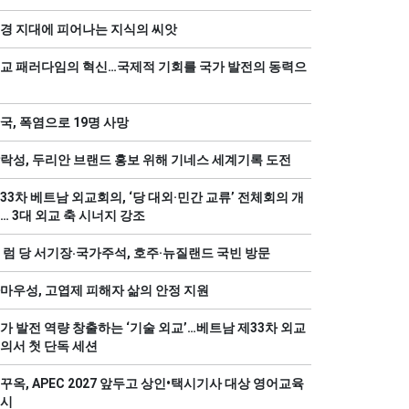
경 지대에 피어나는 지식의 씨앗
교 패러다임의 혁신…국제적 기회를 국가 발전의 동력으
국, 폭염으로 19명 사망
락성, 두리안 브랜드 홍보 위해 기네스 세계기록 도전
33차 베트남 외교회의, ‘당 대외·민간 교류’ 전체회의 개
… 3대 외교 축 시너지 강조
 럼 당 서기장‧국가주석, 호주·뉴질랜드 국빈 방문
마우성, 고엽제 피해자 삶의 안정 지원
가 발전 역량 창출하는 ‘기술 외교’…베트남 제33차 외교
의서 첫 단독 세션
꾸옥, APEC 2027 앞두고 상인•택시기사 대상 영어교육
시