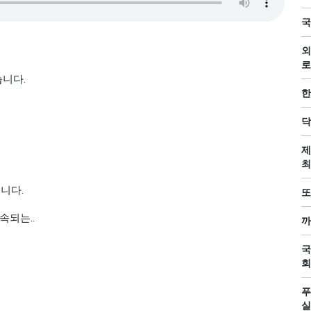
국
외
로
습니다.
한
닥
제
최
겁니다.
또
속되는..
까
국
회
푸
실