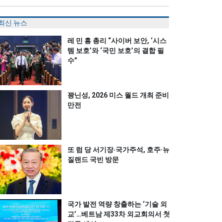
최신 뉴스
레 민 흥 총리 “사이버 보안, ‘시스
템 보호’와 ‘국민 보호’의 결합 필
수”
꽝닌성, 2026 미스 월드 개최 준비
만전
또 럼 당 서기장‧국가주석, 호주·뉴
질랜드 국빈 방문
국가 발전 역량 창출하는 ‘기술 외
교’…베트남 제33차 외교회의서 첫