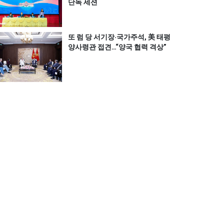
단독 세션
또 럼 당 서기장‧국가주석, 美 태평
양사령관 접견…“양국 협력 격상”