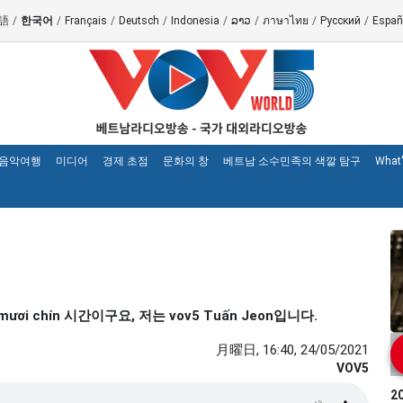
語
/
한국어
/
Français
/
Deutsch
/
Indonesia
/
ລາວ
/
ภาษาไทย
/
Русский
/
Españ
 음악여행
미디어
경제 초점
문화의 창
베트남 소수민족의 색깔 탐구
What
ươi chín 시간이구요, 저는 vov5 Tuấn Jeon입니다.
月曜日, 16:40, 24/05/2021
VOV5
2