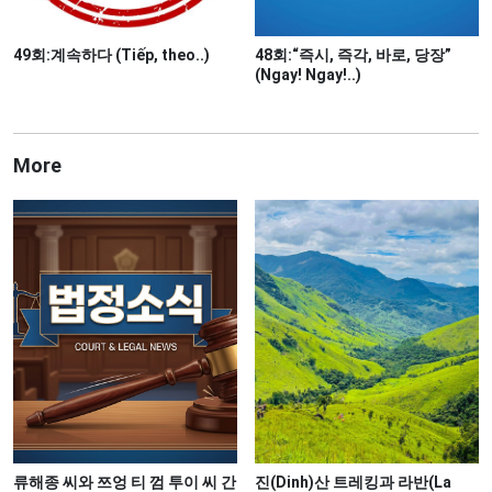
49회:계속하다 (Tiếp, theo..)
48회:“즉시, 즉각, 바로, 당장”
(Ngay! Ngay!..)
More
류해종 씨와 쯔엉 티 껌 투이 씨 간
진(Dinh)산 트레킹과 라반(La