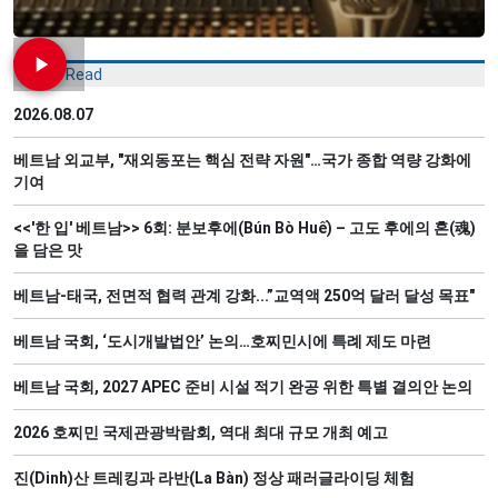
Most Read
2026.08.07
베트남 외교부, "재외동포는 핵심 전략 자원"…국가 종합 역량 강화에
기여
<<'한 입' 베트남>> 6회: 분보후에(Bún Bò Huế) – 고도 후에의 혼(魂)
을 담은 맛
베트남-태국, 전면적 협력 관계 강화...”교역액 250억 달러 달성 목표"
베트남 국회, ‘도시개발법안’ 논의…호찌민시에 특례 제도 마련
베트남 국회, 2027 APEC 준비 시설 적기 완공 위한 특별 결의안 논의
2026 호찌민 국제관광박람회, 역대 최대 규모 개최 예고
진(Dinh)산 트레킹과 라반(La Bàn) 정상 패러글라이딩 체험