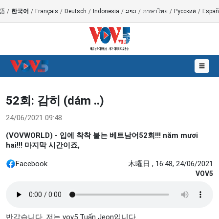
語
/
한국어
/
Français
/
Deutsch
/
Indonesia
/
ລາວ
/
ภาษาไทย
/
Русский
/
Españ
☰
52회: 감히 (dám ..)
24/06/2021 09:48
(VOVWORLD) - 입에 착착 붙는 베트남어52회!!! năm mươi
hai!!! 마지막 시간이죠,
Facebook
木曜日 , 16:48, 24/06/2021
VOV5
반갑습니다. 저는 vov5 Tuấn Jeon입니다.