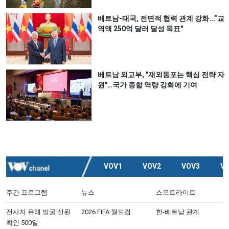
베트남-태국, 전면적 협력 관계 강화...”교
역액 250억 달러 달성 목표"
베트남 외교부, "재외동포는 핵심 전략 자
원"…국가 종합 역량 강화에 기여
VOV1
VOV2
VOV3
V
주간 프로그램
뉴스
스포트라이트
전사자 유해 발굴·신원
2026 FIFA 월드컵
한-베트남 관계
확인 500일