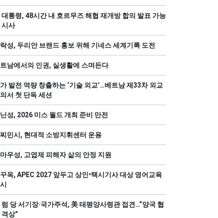
 대통령, 48시간 내 호르무즈 해협 재개방 합의 발표 가능
 시사
락성, 두리안 브랜드 홍보 위해 기네스 세계기록 도전
트남에서의 인권, 실생활에 스며든다
가 발전 역량 창출하는 ‘기술 외교’…베트남 제33차 외교
의서 첫 단독 세션
닌성, 2026 미스 월드 개최 준비 만전
찌민시, 현대적 소방지휘센터 운용
마우성, 고엽제 피해자 삶의 안정 지원
꾸옥, APEC 2027 앞두고 상인•택시기사 대상 영어교육
시
 럼 당 서기장‧국가주석, 美 태평양사령관 접견…“양국 협
 격상”