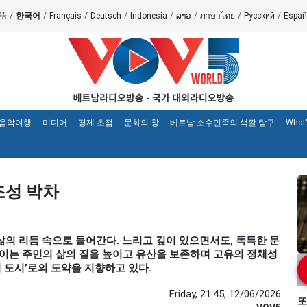
語
/
한국어
/
Français
/
Deutsch
/
Indonesia
/
ລາວ
/
ภาษาไทย
/
Русский
/
Españ
 음악여행
미디어
경제 초점
문화의 창
베트남 소수민족의 색깔 탐구
What
조성 박차
른 삶의 리듬 속으로 들어간다. 느리고 깊이 있으면서도, 독특한 문
노이는 주민의 삶의 질을 높이고 유산을 보존하며 고유의 정체성
 도시’로의 도약을 지향하고 있다.
Friday, 21:45, 12/06/2026
또