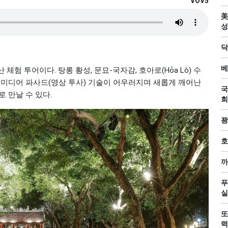
VOV5
美
성
닥
베
험 투어이다. 탕롱 황성, 문묘-국자감, 호아로(Hỏa Lò) 수
 미디어 파사드(영상 투사) 기술이 어우러지며 새롭게 깨어난
국
 만날 수 있다.
회
꽝
호
까
푸
실
또
력