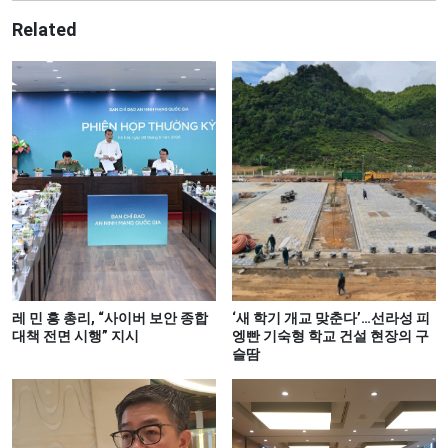
Related
레 민 흥 총리, “사이버 보안 종합
‘새 학기 개교 맞춘다’…선라성 피
대책 전면 시행” 지시
엥빤 기숙형 학교 건설 현장의 구
슬땀