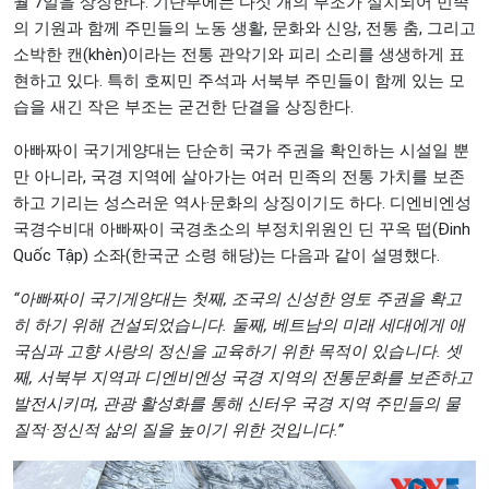
월 7일을 상징한다. 기단부에는 다섯 개의 부조가 설치되어 민족
의 기원과 함께 주민들의 노동 생활, 문화와 신앙, 전통 춤, 그리고
소박한 캔(khèn)이라는 전통 관악기와 피리 소리를 생생하게 표
현하고 있다. 특히 호찌민 주석과 서북부 주민들이 함께 있는 모
습을 새긴 작은 부조는 굳건한 단결을 상징한다.
아빠짜이 국기게양대는 단순히 국가 주권을 확인하는 시설일 뿐
만 아니라, 국경 지역에 살아가는 여러 민족의 전통 가치를 보존
하고 기리는 성스러운 역사·문화의 상징이기도 하다. 디엔비엔성
국경수비대 아빠짜이 국경초소의 부정치위원인 딘 꾸옥 떱(Đinh
Quốc Tập) 소좌(한국군 소령 해당)는 다음과 같이 설명했다.
“아빠짜이 국기게양대는 첫째, 조국의 신성한 영토 주권을 확고
히 하기 위해 건설되었습니다. 둘째, 베트남의 미래 세대에게 애
국심과 고향 사랑의 정신을 교육하기 위한 목적이 있습니다. 셋
째, 서북부 지역과 디엔비엔성 국경 지역의 전통문화를 보존하고
발전시키며, 관광 활성화를 통해 신터우 국경 지역 주민들의 물
질적·정신적 삶의 질을 높이기 위한 것입니다.”