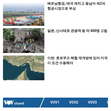
베트남항공, 태국 제치고 동남아 제2의
항공시장으로 부상
일본, 산사태로 관광객 등 약 400명 고립
이란: 호르무즈 해협 재개방에 있어 미국
이 조건 수용해야
VOV1
VOV2
VOV3
V