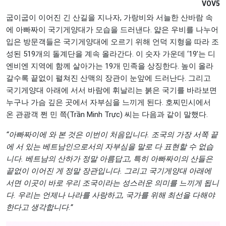
VOV5
굽이굽이 이어진 긴 산길을 지나자, 가랑비와 서늘한 산바람 속
에 아빠짜이 국기게양대가 모습을 드러낸다. 얇은 우비를 나누어
입은 방문객들은 국기게양대에 오르기 위해 언덕 지형을 따라 조
성된 519개의 돌계단을 계속 올라간다. 이 숫자 가운데 ‘19’는 디
엔비엔 지역에 함께 살아가는 19개 민족을 상징한다. 높이 올라
갈수록 끝없이 펼쳐진 산맥의 장관이 눈앞에 드러난다. 그리고
국기게양대 아래에 서서 바람에 휘날리는 붉은 국기를 바라보면
누구나 가슴 깊은 곳에서 자부심을 느끼게 된다. 호찌민시에서
온 관광객 쩐 민 쯕(Trần Minh Trực) 씨는 다음과 같이 말했다.
“아빠짜이에 와 본 것은 이번이 처음입니다. 조국의 가장 서쪽 끝
에 서 있는 베트남인으로서의 자부심을 말로 다 표현할 수 없습
니다. 베트남의 산하가 정말 아름답고, 특히 아빠짜이의 산들은
끝없이 이어진 게 정말 장관입니다. 그리고 국기게양대 아래에
서면 이곳이 바로 우리 조국이라는 성스러운 의미를 느끼게 됩니
다. 우리는 언제나 나라를 사랑하고, 국가를 위해 최선을 다해야
한다고 생각합니다.”