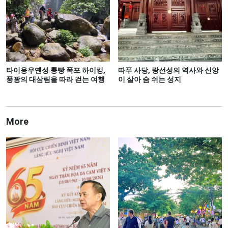
타이응우옌성 룽빵 폭포 하이킹,
따푸 사당, 랑선성의 역사와 신앙
퐁꽝의 대삼림을 따라 걷는 여행
이 살아 숨 쉬는 성지
More