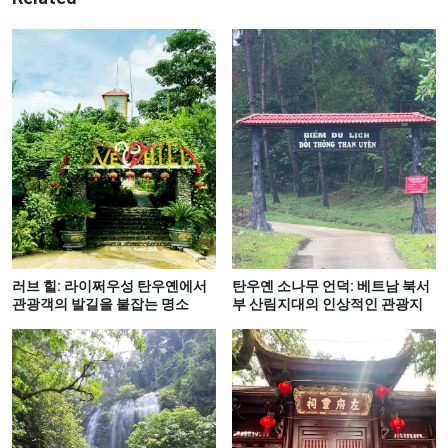
러브 힐: 라이쩌우성 탄우옌에서
탄우옌 소나무 언덕: 베트남 북서
관광객의 발길을 붙잡는 명소
부 산림지대의 인상적인 관광지