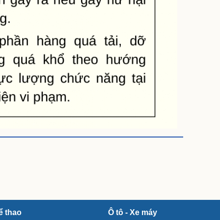
ể thao
Ô tô - Xe máy