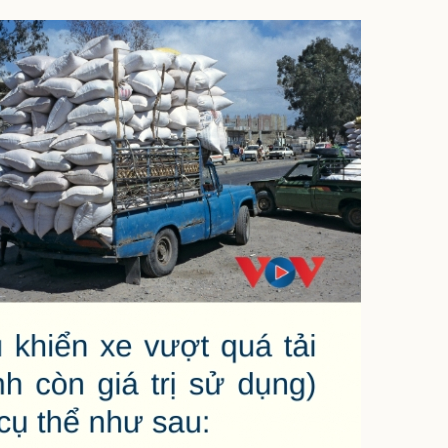
ì cộng đồng
Chuyển đổi số
u lịch
Podcast
Tư vấn
Câu chuyện thời sự
Săn Tour
Đọc truyện đêm khuya
heck-in
Cửa sổ tình yêu
Kể chuyện cho bé
Hạt giống tâm hồn