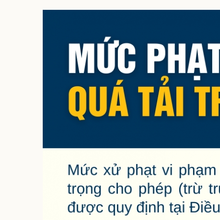
Sức khỏe
Đời sống
Dinh dưỡng - món ngon
Nhà đẹp
Cây thuốc
Blog
Sản phụ khoa
Tình yêu - Gia đình
Nhi khoa
Nam khoa
Làm đẹp - giảm cân
Phòng mạch online
Ăn sạch sống khỏe
Cải chính