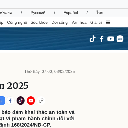
ສາລາວ
/
Русский
/
Español
/
ไทย
ệp
Công nghệ
Sức khỏe
Đời sống
Văn hóa
Giải trí
inh tế
Thị trường
ất động sản
Giá vàng
Thứ Bảy, 07:00, 08/03/2025
hởi nghiệp
Tiêu dùng
Tỷ giá
m 2025
Chứng khoán
Giá cà phê
oanh nghiệp
Công nghệ
 bảo đảm khai thác an toàn và
hông tin doanh nghiệp
Sành điệu
ạt vi phạm hành chính đối với
Doanh nghiệp 24h
Tin Công nghệ
 định 168/2024/NĐ-CP.
Doanh nhân
Trải nghiệm