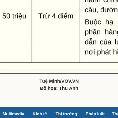
Tuệ Minh/VOV.VN
Đồ họa: Thu Ánh
Multimedia
Kinh tế
Thị trường
Pháp luật
Th