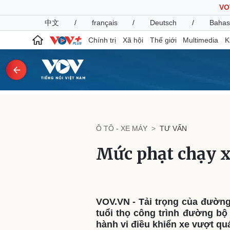
VO
中文
/
français
/
Deutsch
/
Bahas
Chính trị
Xã hội
Thế giới
Multimedia
K
Chính trị
Xã hội
Đảng
Tin 24h
Ô TÔ - XE MÁY
TƯ VẤN
Tổ chức nhân sự
Dự báo thời tiết
Quốc hội
Giáo dục
Mức phạt chạy x
Nhận diện sự thật
Dấu ấn VOV
Việc làm
Biển đảo
Pháp luật
Quân sự - Quốc phòng
VOV.VN - Tải trọng của đường
Vụ án
Vũ khí
tuổi thọ công trình đường bộ
Tin nóng
Việt Nam
hành vi điều khiển xe vượt qu
Tư vấn luật
Phân tích