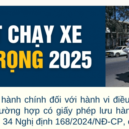
eSports
V
Hậu trường
Văn hóa
Giải trí
D
Sân khấu - Điện ảnh
Nghệ sĩ
Văn học
Thời trang
Âm nhạc
Sao Việt
c
Di sản