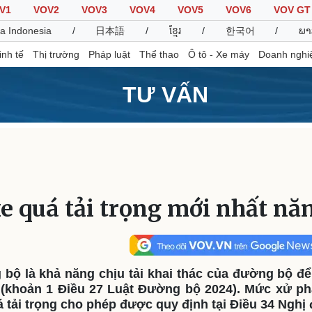
V1
VOV2
VOV3
VOV4
VOV5
VOV6
VOV GT
a Indonesia
/
日本語
/
ខ្មែរ
/
한국어
/
ພາ
inh tế
Thị trường
Pháp luật
Thể thao
Ô tô - Xe máy
Doanh nghi
TƯ VẤN
Thế giới
Multimedia
K
Quan sát
Video
B
Cuộc sống đó đây
Ảnh
K
Hồ sơ
E-Magazine
e quá tải trọng mới nhất nă
Infographic
Thể thao
Ô tô - Xe máy
D
 bộ là khả năng chịu tải khai thác của đường bộ để
Bóng đá
Ô tô
T
 (khoản 1 Điều 27 Luật Đường bộ 2024). Mức xử ph
Lịch thi đấu bóng đá
Xe máy
á tải trọng cho phép được quy định tại Điều 34 Nghị
Thế giới thể thao
Tư vấn