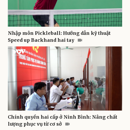
Doanh nghiệp
Công nghệ
Thông tin doanh nghiệp
Sành điệu
Nhập môn Pickleball: Hướng dẫn kỹ thuật
Doanh nghiệp 24h
Tin Công nghệ
Speed up Backhand hai tay
Doanh nhân
Trải nghiệm
Vì cộng đồng
Chuyển đổi số
Chính quyền hai cấp ở Ninh Bình: Nâng chất
lượng phục vụ từ cơ sở