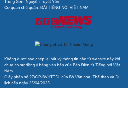
Trung Sơn, Nguyễn Tuyết Yến
Cải chính
Cơ quan chủ quản: ĐÀI TIẾNG NÓI VIỆT NAM
Không được sao chép lại bất kỳ thông tin nào từ website này khi
chưa có sự đồng ý bằng văn bản của Báo Điện tử Tiếng nói Việt
Nam
Giấy phép số 27/GP-BVHTTDL của Bộ Văn hóa, Thể thao và Du
lịch cấp ngày 25/04/2025