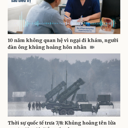
10 năm không quan hệ vì ngại đi khám, người
đàn ông khủng hoảng hôn nhân
Pháp luật
Quân sự - Quốc phòng
Vụ án
Vũ khí
Tin nóng
Việt Nam
Tư vấn luật
Phân tích
Thời sự quốc tế trưa 7/8: Khủng hoảng tên lửa