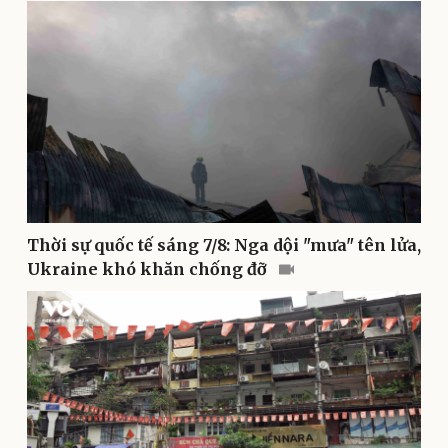
Sức khỏe
Đời sống
Dinh dưỡng - món ngon
Nhà đẹp
Cây thuốc
Blog
Sản phụ khoa
Tình yêu - Gia đình
Nhi khoa
Nam khoa
Làm đẹp - giảm cân
Phòng mạch online
Ăn sạch sống khỏe
Thời sự quốc tế sáng 7/8: Nga dội "mưa" tên lửa,
Ukraine khó khăn chống đỡ