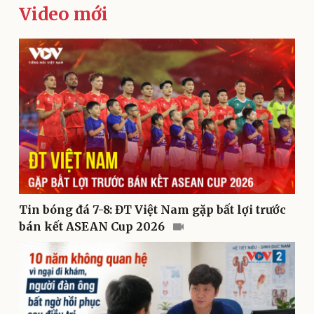
Video mới
Kinh tế
Thị trường
Bất động sản
Giá vàng
Khởi nghiệp
Tiêu dùng
Tỷ giá
Chứng khoán
Tin bóng đá 7-8: ĐT Việt Nam gặp bất lợi trước
Giá cà phê
bán kết ASEAN Cup 2026