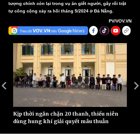
tượng chính còn lại trong vụ án giết người, gây rối trật
tự công cộng xảy ra hồi tháng 5/2024 ở Đà Nẵng.
PV/VOV.VN
Thế giới
Multimedia
Quan sát
Video
Cuộc sống đó đây
Ảnh
Hồ sơ
E-Magazine
Infographic
Kịp thời ngăn chặn 20 thanh, thiếu niên
T
dùng hung khí giải quyết mâu thuẫn
p