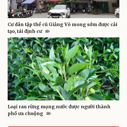
Văn hóa
Giải trí
Cư dân tập thể cũ Giảng Võ mong sớm được cải
Sân khấu - Điện ảnh
Nghệ sĩ
tạo, tái định cư
Văn học
Thời trang
Âm nhạc
Sao Việt
Di sản
Loại rau rừng mọng nước được người thành
phố ưa chuộng