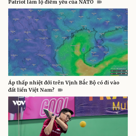
Patriot làm lộ điểm yếu của NATO
Thể thao
Ô tô - Xe máy
Bóng đá
Ô tô
Lịch thi đấu bóng đá
Xe máy
Thế giới thể thao
Tư vấn
eSports
Hậu trường
Áp thấp nhiệt đới trên Vịnh Bắc Bộ có đi vào
đất liền Việt Nam?