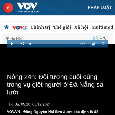
PHÁP LUẬT
Chính trị
Thế giới
Xã hội
Multimedi
--°C
Hà Nội
Remaining
-
4:39
Loaded
:
Play
Mute
Picture-
Fullscreen
1.78%
in-
Picture
Time
Chính trị
Xã hội
Đảng
Tin 24h
Tổ chức nhân sự
Dự báo thời tiết
Nóng 24h: Đối tượng cuối cùng
Quốc hội
Giáo dục
trong vụ giết người ở Đà Nẵng sa
Nhận diện sự thật
Dấu ấn VOV
lưới
Việc làm
Biển đảo
Thứ Ba, 05:20, 03/12/2024
VOV.VN - Đặng Nguyễn Hải Sơn được xác định là đối