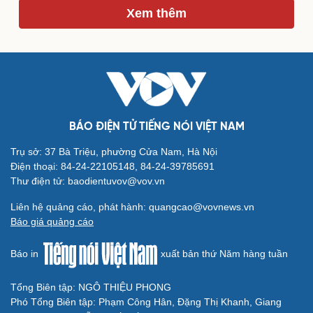
Xem thêm
Du lịch
Podcast
Tư vấn
Câu chuyện thời sự
Săn Tour
Đọc truyện đêm khuya
check-in
Cửa sổ tình yêu
Kể chuyện cho bé
Hạt giống tâm hồn
BÁO ĐIỆN TỬ TIẾNG NÓI VIỆT NAM
Trụ sở: 37 Bà Triệu, phường Cửa Nam, Hà Nội
Điện thoại: 84-24-22105148, 84-24-39785691
Thư điện tử: baodientuvov@vov.vn
Liên hệ quảng cáo, phát hành: quangcao@vovnews.vn
Báo giá quảng cáo
Báo in
xuất bản thứ Năm hàng tuần
Tổng Biên tập: NGÔ THIỆU PHONG
Phó Tổng Biên tập: Phạm Công Hân, Đặng Thị Khanh, Giang