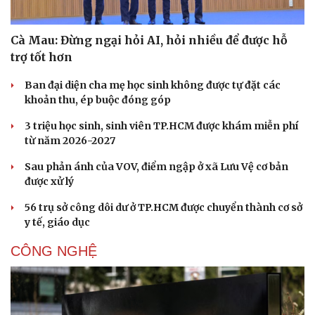
Nhi khoa
Nam khoa
Cà Mau: Đừng ngại hỏi AI, hỏi nhiều để được hỗ
Làm đẹp - giảm cân
trợ tốt hơn
Phòng mạch online
Ăn sạch sống khỏe
Ban đại diện cha mẹ học sinh không được tự đặt các
khoản thu, ép buộc đóng góp
3 triệu học sinh, sinh viên TP.HCM được khám miễn phí
từ năm 2026-2027
Sau phản ánh của VOV, điểm ngập ở xã Lưu Vệ cơ bản
được xử lý
56 trụ sở công dôi dư ở TP.HCM được chuyển thành cơ sở
y tế, giáo dục
CÔNG NGHỆ