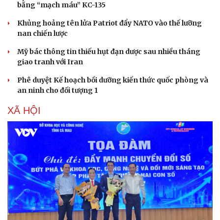
bằng “mạch máu” KC-135
Khủng hoảng tên lửa Patriot đẩy NATO vào thế lưỡng
nan chiến lược
Mỹ bác thông tin thiếu hụt đạn dược sau nhiều tháng
giao tranh với Iran
Phê duyệt Kế hoạch bồi dưỡng kiến thức quốc phòng và
an ninh cho đối tượng 1
XÃ HỘI
Sức khỏe
Đời sống
Dinh dưỡng - món ngon
Nhà đẹp
Cây thuốc
Blog
Sản phụ khoa
Tình yêu - Gia đình