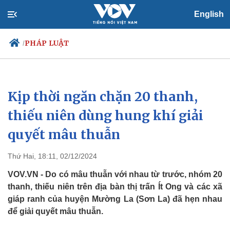
English
PHÁP LUẬT
/
Kịp thời ngăn chặn 20 thanh,
Chính trị
Xã hội
Đảng
Tin 24h
thiếu niên dùng hung khí giải
Tổ chức nhân sự
Dự báo thời tiết
quyết mâu thuẫn
Quốc hội
Giáo dục
Nhận diện sự thật
Dấu ấn VOV
Việc làm
Thứ Hai, 18:11, 02/12/2024
Biển đảo
VOV.VN - Do có mâu thuẫn với nhau từ trước, nhóm 20
thanh, thiếu niên trên địa bàn thị trấn Ít Ong và các xã
giáp ranh của huyện Mường La (Sơn La) đã hẹn nhau
để giải quyết mâu thuẫn.