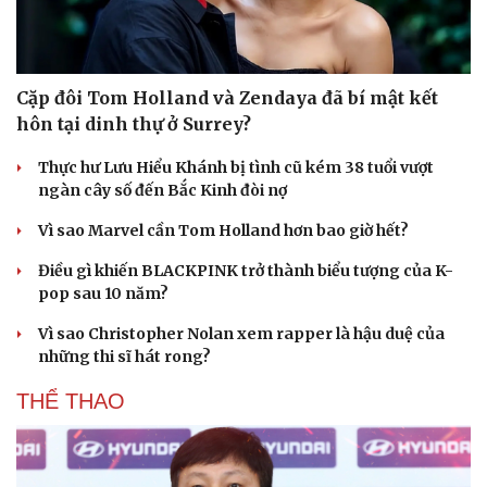
Cặp đôi Tom Holland và Zendaya đã bí mật kết
hôn tại dinh thự ở Surrey?
Thực hư Lưu Hiểu Khánh bị tình cũ kém 38 tuổi vượt
ngàn cây số đến Bắc Kinh đòi nợ
Vì sao Marvel cần Tom Holland hơn bao giờ hết?
Điều gì khiến BLACKPINK trở thành biểu tượng của K-
pop sau 10 năm?
Vì sao Christopher Nolan xem rapper là hậu duệ của
những thi sĩ hát rong?
THỂ THAO