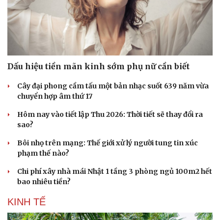
Dấu hiệu tiền mãn kinh sớm phụ nữ cần biết
Cây đại phong cầm tấu một bản nhạc suốt 639 năm vừa
chuyển hợp âm thứ 17
Hôm nay vào tiết lập Thu 2026: Thời tiết sẽ thay đổi ra
sao?
Bôi nhọ trên mạng: Thế giới xử lý người tung tin xúc
phạm thế nào?
Chi phí xây nhà mái Nhật 1 tầng 3 phòng ngủ 100m2 hết
Doanh nghiệp
Công nghệ
bao nhiêu tiền?
Thông tin doanh nghiệp
Sành điệu
Doanh nghiệp 24h
Tin Công nghệ
KINH TẾ
Doanh nhân
Trải nghiệm
Vì cộng đồng
Chuyển đổi số