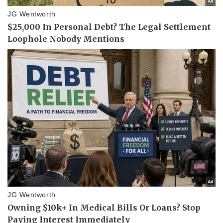
Pháp luật
Quân sự - Quốc phòng
Vụ án
Vũ khí
Tin nóng
Việt Nam
Tư vấn luật
Phân tích