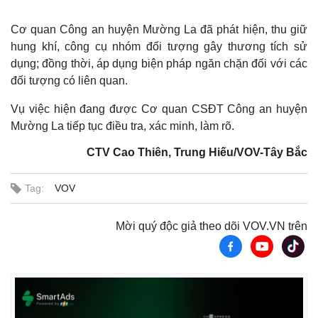
Cơ quan Công an huyện Mường La đã phát hiện, thu giữ
hung khí, công cụ nhóm đối tượng gây thương tích sử
dụng; đồng thời, áp dụng biện pháp ngăn chặn đối với các
đối tượng có liên quan.
Vụ việc hiện đang được Cơ quan CSĐT Công an huyện
Mường La tiếp tục điều tra, xác minh, làm rõ.
CTV Cao Thiên, Trung Hiếu/VOV-Tây Bắc
Thế giới
Multimedia
Tag:
VOV
Quan sát
Video
Cuộc sống đó đây
Ảnh
Mời quý độc giả theo dõi VOV.VN trên
Hồ sơ
E-Magazine
Infographic