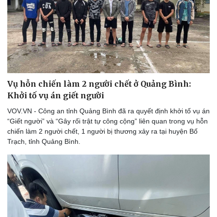
Vụ hỗn chiến làm 2 người chết ở Quảng Bình:
Khởi tố vụ án giết người
VOV.VN - Công an tỉnh Quảng Bình đã ra quyết định khởi tố vụ án
“Giết người” và “Gây rối trật tự công cộng” liên quan trong vụ hỗn
chiến làm 2 người chết, 1 người bị thương xảy ra tại huyện Bố
Trạch, tỉnh Quảng Bình.
Thể thao
Ô tô - Xe máy
Bóng đá
Ô tô
Lịch thi đấu bóng đá
Xe máy
Thế giới thể thao
Tư vấn
eSports
Hậu trường