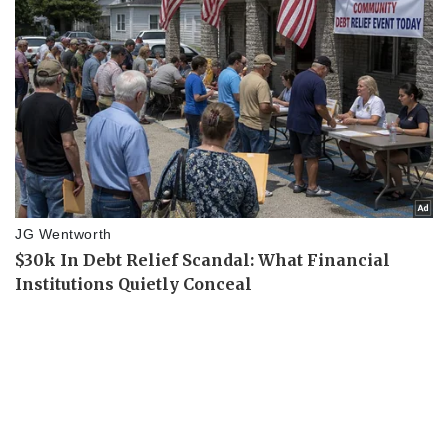
Kinh tế
Thị trường
Bất động sản
Giá vàng
Khởi nghiệp
Tiêu dùng
Tỷ giá
Chứng khoán
Giá cà phê