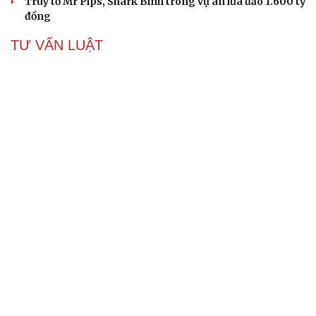
Truy tố Mr Pips, Shark Bình trong vụ án lừa đảo 1.600 tỷ
đồng
TƯ VẤN LUẬT
Bê bối thi THPT ở Tuyên Quang, Quảng Trị: Thí
sinh thi thật, học thật bị ảnh hưởng
Bộ Công an đề xuất phạt tù 1-5 năm với người chuẩn bị
thực hiện hành vi "Hiếp dâm"