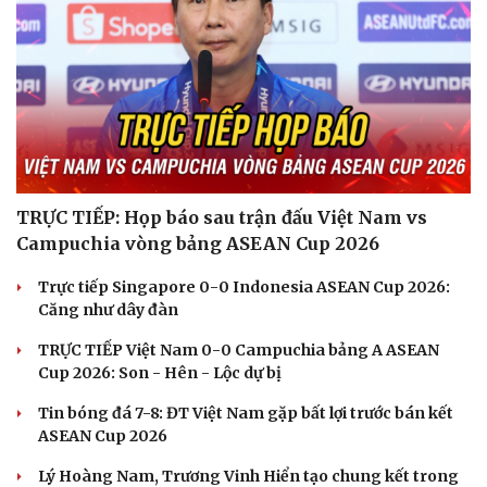
Du lịch
Podcast
Tư vấn
Câu chuyện thời sự
Săn Tour
Đọc truyện đêm khuya
check-in
Cửa sổ tình yêu
Kể chuyện cho bé
Hạt giống tâm hồn
TRỰC TIẾP: Họp báo sau trận đấu Việt Nam vs
Campuchia vòng bảng ASEAN Cup 2026
Trực tiếp Singapore 0-0 Indonesia ASEAN Cup 2026:
Căng như dây đàn
TRỰC TIẾP Việt Nam 0-0 Campuchia bảng A ASEAN
Cup 2026: Son - Hên - Lộc dự bị
Tin bóng đá 7-8: ĐT Việt Nam gặp bất lợi trước bán kết
ASEAN Cup 2026
Lý Hoàng Nam, Trương Vinh Hiển tạo chung kết trong