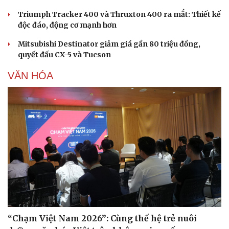
Triumph Tracker 400 và Thruxton 400 ra mắt: Thiết kế
Văn hóa
Giải trí
độc đáo, động cơ mạnh hơn
Sân khấu - Điện ảnh
Nghệ sĩ
Văn học
Thời trang
Mitsubishi Destinator giảm giá gần 80 triệu đồng,
Âm nhạc
Sao Việt
quyết đấu CX-5 và Tucson
Di sản
VĂN HÓA
“Chạm Việt Nam 2026”: Cùng thế hệ trẻ nuôi