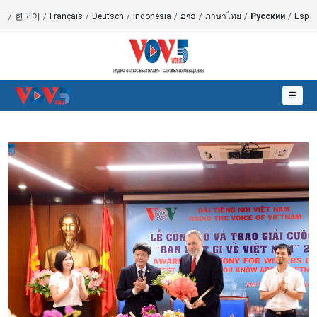
語
/
한국어
/
Français
/
Deutsch
/
Indonesia
/
ລາວ
/
ภาษาไทย
/
Русский
/
Españ
☰