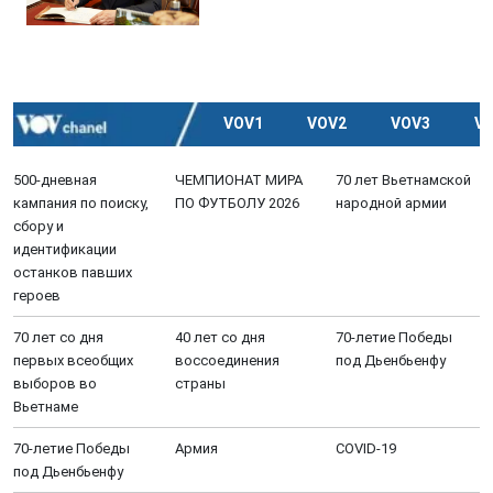
VOV1
VOV2
VOV3
V
500-дневная
ЧЕМПИОНАТ МИРА
70 лет Вьетнамской
кампания по поиску,
ПО ФУТБОЛУ 2026
народной армии
сбору и
идентификации
останков павших
героев
70 лет со дня
40 лет со дня
70-летие Победы
первых всеобщих
воссоединения
под Дьенбьенфу
выборов во
страны
Вьетнаме
70-летие Победы
Aрмия
COVID-19
под Дьенбьенфу