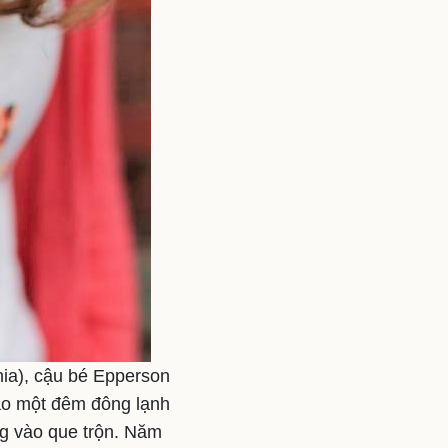
nia), cậu bé Epperson
vào một đêm đông lạnh
g vào que trộn. Năm