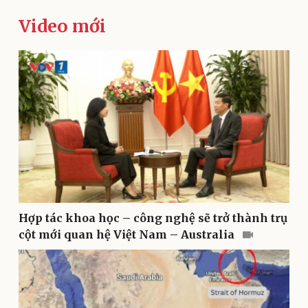
Video mới
Kinh tế
Thị trường
Bất động sản
Giá vàng
Khởi nghiệp
Tiêu dùng
Tỷ giá
Chứng khoán
Giá cà phê
Hợp tác khoa học – công nghệ sẽ trở thành trụ
cột mới quan hệ Việt Nam – Australia
Pháp luật
Quân sự - Quốc phòng