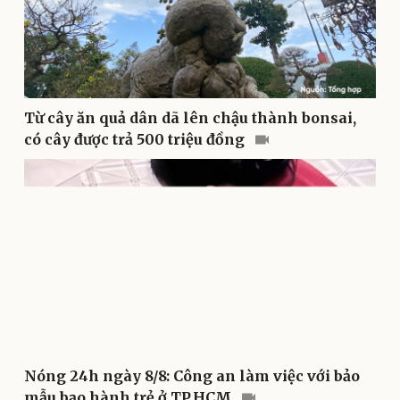
Sức khỏe
Đời sống
Từ cây ăn quả dân dã lên chậu thành bonsai,
Dinh dưỡng - món ngon
Nhà đẹp
có cây được trả 500 triệu đồng
Cây thuốc
Blog
Sản phụ khoa
Tình yêu - Gia đình
Nhi khoa
Nam khoa
Làm đẹp - giảm cân
Phòng mạch online
Ăn sạch sống khỏe
Nóng 24h ngày 8/8: Công an làm việc với bảo
mẫu bạo hành trẻ ở TP.HCM