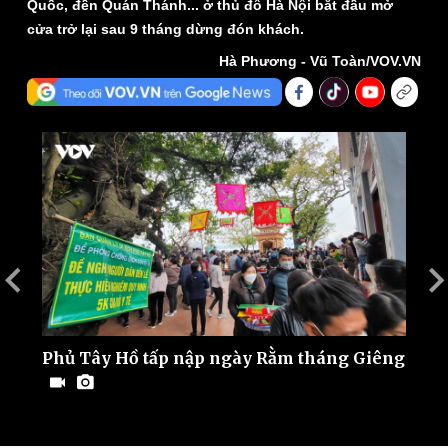
Quốc, đền Quán Thánh... ở thủ đô Hà Nội bắt đầu mở
cửa trở lại sau 9 tháng dừng đón khách.
Hà Phương - Vũ Toàn/VOV.VN
Thế giới
Multimedia
Quan sát
Video
Cuộc sống đó đây
Ảnh
Hồ sơ
E-Magazine
Infographic
Phủ Tây Hồ tấp nập ngày Rằm tháng Giêng
C
s