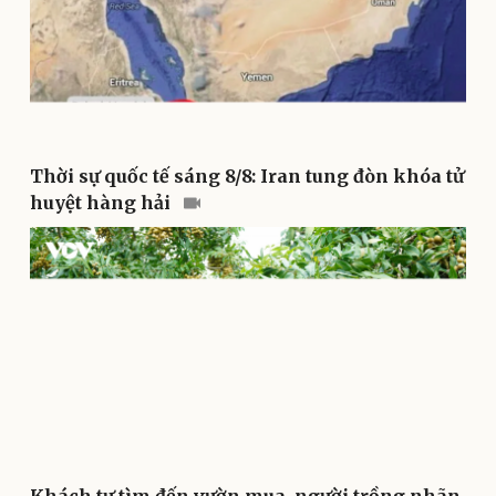
Vụ án
Vũ khí
Tin nóng
Việt Nam
Tư vấn luật
Phân tích
Thời sự quốc tế sáng 8/8: Iran tung đòn khóa tử
huyệt hàng hải
Thể thao
Ô tô - Xe máy
Bóng đá
Ô tô
Lịch thi đấu bóng đá
Xe máy
Thế giới thể thao
Tư vấn
eSports
Hậu trường