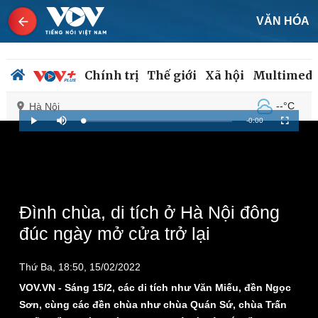
VĂN HÓA
Chính trị
Thế giới
Xã hội
Multimedi
--°C
Hà Nội
Remaining
-
0:00
Loaded
:
Play
Mute
Fullscreen
0%
Time
Chính trị
Xã hội
Đảng
Tin 24h
Tổ chức nhân sự
Dự báo thời tiết
Đình chùa, di tích ở Hà Nội đông
Quốc hội
Giáo dục
đúc ngày mở cửa trở lại
Nhận diện sự thật
Dấu ấn VOV
Việc làm
Thứ Ba, 18:50, 15/02/2022
Biển đảo
VOV.VN - Sáng 15/2, các di tích như Văn Miếu, đền Ngọc
Sơn, cùng các đền chùa như chùa Quán Sứ, chùa Trấn