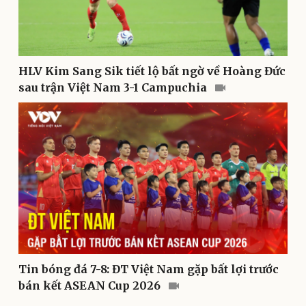
Tư vấn
Câu chuyện thời sự
Săn Tour
Đọc truyện đêm khuya
check-in
Cửa sổ tình yêu
Kể chuyện cho bé
HLV Kim Sang Sik tiết lộ bất ngờ về Hoàng Đức
Hạt giống tâm hồn
sau trận Việt Nam 3-1 Campuchia
Cải chính
Tin bóng đá 7-8: ĐT Việt Nam gặp bất lợi trước
bán kết ASEAN Cup 2026