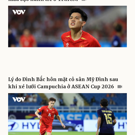
Văn hóa
Giải trí
Sân khấu - Điện ảnh
Nghệ sĩ
Văn học
Thời trang
Âm nhạc
Sao Việt
Di sản
Lý do Đình Bắc hôn mặt cỏ sân Mỹ Đình sau
khi xé lưới Campuchia ở ASEAN Cup 2026
Du lịch
Podcast