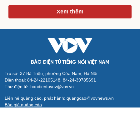
Xem thêm
BÁO ĐIỆN TỬ TIẾNG NÓI VIỆT NAM
Trụ sở: 37 Bà Triệu, phường Cửa Nam, Hà Nội
Điện thoại: 84-24-22105148, 84-24-39785691
Thư điện tử: baodientuvov@vov.vn
Liên hệ quảng cáo, phát hành: quangcao@vovnews.vn
Báo giá quảng cáo
Báo in
xuất bản thứ Năm hàng tuần
Tổng Biên tập: NGÔ THIỆU PHONG