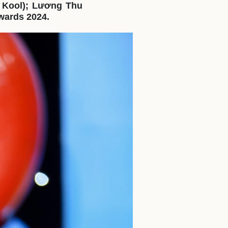
 Kool); Lương Thu
ì cộng đồng
Chuyển đổi số
wards 2024.
u lịch
Podcast
Tư vấn
Câu chuyện thời sự
Săn Tour
Đọc truyện đêm khuya
heck-in
Cửa sổ tình yêu
Kể chuyện cho bé
Hạt giống tâm hồn