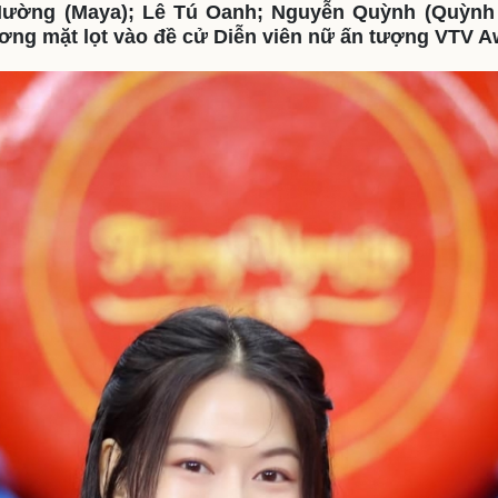
ường (Maya); Lê Tú Oanh; Nguyễn Quỳnh (Quỳnh
eSports
V
ơng mặt lọt vào đề cử Diễn viên nữ ấn tượng VTV A
Hậu trường
Văn hóa
Giải trí
D
Sân khấu - Điện ảnh
Nghệ sĩ
Văn học
Thời trang
Âm nhạc
Sao Việt
c
Di sản