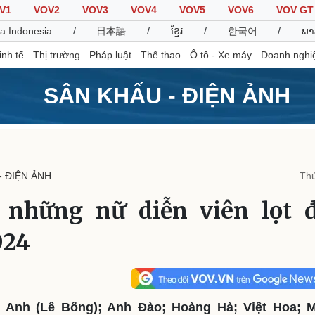
V1
VOV2
VOV3
VOV4
VOV5
VOV6
VOV GT
a Indonesia
/
日本語
/
ខ្មែរ
/
한국어
/
ພາ
inh tế
Thị trường
Pháp luật
Thể thao
Ô tô - Xe máy
Doanh nghi
SÂN KHẤU - ĐIỆN ẢNH
Thế giới
Multimedia
K
Quan sát
Video
B
- ĐIỆN ẢNH
Thứ
Cuộc sống đó đây
Ảnh
K
Hồ sơ
E-Magazine
 những nữ diễn viên lọt 
Infographic
024
Thể thao
Ô tô - Xe máy
D
Bóng đá
Ô tô
T
Lịch thi đấu bóng đá
Xe máy
 Anh (Lê Bống); Anh Đào; Hoàng Hà; Việt Hoa; 
Thế giới thể thao
Tư vấn