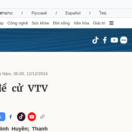
ສາລາວ
/
Русский
/
Español
/
ไทย
ệp
Công nghệ
Sức khỏe
Đời sống
Văn hóa
Giải trí
inh tế
Thị trường
ất động sản
Giá vàng
 Năm, 06:00, 12/12/2024
hởi nghiệp
Tiêu dùng
Tỷ giá
đề cử VTV
Chứng khoán
Giá cà phê
oanh nghiệp
Công nghệ
hông tin doanh nghiệp
Sành điệu
Doanh nghiệp 24h
Tin Công nghệ
Minh Huyền; Thanh
Doanh nhân
Trải nghiệm