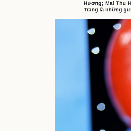
Hương; Mai Thu H
Trang là những gư
Sức khỏe
Đời sống
Dinh dưỡng - món ngon
Nhà đẹp
Cây thuốc
Blog
Sản phụ khoa
Tình yêu - Gia đình
Nhi khoa
Nam khoa
Làm đẹp - giảm cân
Phòng mạch online
Ăn sạch sống khỏe
Cải chính