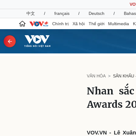
VO
中文
/
français
/
Deutsch
/
Bahas
Chính trị
Xã hội
Thế giới
Multimedia
K
Chính trị
Xã hội
Đảng
Tin 24h
VĂN HÓA
SÂN KHẤU 
Tổ chức nhân sự
Dự báo thời tiết
Quốc hội
Giáo dục
Nhan sắc
Nhận diện sự thật
Dấu ấn VOV
Việc làm
Awards 2
Biển đảo
Pháp luật
Quân sự - Quốc phòng
Vụ án
Vũ khí
Tin nóng
Việt Nam
VOV.VN - Lê Xuân
Tư vấn luật
Phân tích