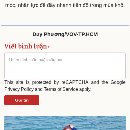
móc, nhân lực để đẩy nhanh tiến độ trong mùa khô.
Duy Phương/VOV-TP.HCM
Viết bình luận
Sức khỏe
Đời sống
Dinh dưỡng - món ngon
Nhà đẹp
This site is protected by reCAPTCHA and the Google
Cây thuốc
Blog
Privacy Policy
and
Terms of Service
apply.
Sản phụ khoa
Tình yêu - Gia đình
Nhi khoa
Gửi tin
Nam khoa
Làm đẹp - giảm cân
Phòng mạch online
Ăn sạch sống khỏe