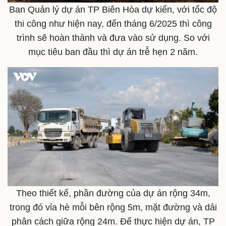
Ban Quản lý dự án TP Biên Hòa dự kiến, với tốc độ
Thế giới thể thao
Tư vấn
eSports
thi công như hiện nay, đến tháng 6/2025 thì công
Hậu trường
trình sẽ hoàn thành và đưa vào sử dụng. So với
mục tiêu ban đầu thì dự án trễ hẹn 2 năm.
Theo thiết kế, phần đường của dự án rộng 34m,
trong đó vỉa hè mỗi bên rộng 5m, mặt đường và dải
phân cách giữa rộng 24m. Để thực hiện dự án, TP