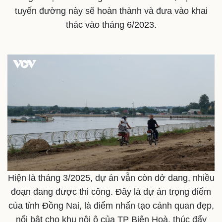
Quan sát
Video
tuyến đường này sẽ hoàn thành và đưa vào khai
Cuộc sống đó đây
Ảnh
Hồ sơ
E-Magazine
thác vào tháng 6/2023.
Infographic
Hiện là tháng 3/2025, dự án vẫn còn dở dang, nhiều
đoạn đang được thi công. Đây là dự án trọng điểm
của tỉnh Đồng Nai, là điểm nhấn tạo cảnh quan đẹp,
nổi bật cho khu nội ô của TP Biên Hoà, thúc đẩy