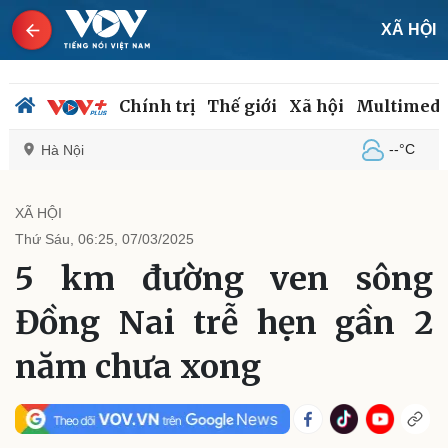
XÃ HỘI
Chính trị
Thế giới
Xã hội
Multimedi
--°C
Hà Nội
XÃ HỘI
Thứ Sáu, 06:25, 07/03/2025
Chính trị
Xã hội
5 km đường ven sông
Đảng
Tin 24h
Tổ chức nhân sự
Dự báo thời tiết
Đồng Nai trễ hẹn gần 2
Quốc hội
Giáo dục
Nhận diện sự thật
Dấu ấn VOV
năm chưa xong
Việc làm
Biển đảo