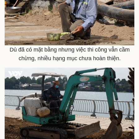
Dù đã có mặt bằng nhưng việc thi công vẫn cầm
chừng, nhiều hạng mục chưa hoàn thiện.
Thể thao
Ô tô - Xe máy
Bóng đá
Ô tô
Lịch thi đấu bóng đá
Xe máy