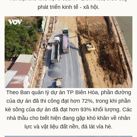
phát triển kinh tế - xã hội.
Kinh tế
Thị trường
Bất động sản
Giá vàng
Khởi nghiệp
Tiêu dùng
Tỷ giá
Chứng khoán
Giá cà phê
Theo Ban quản lý dự án TP Biên Hòa, phần đường
của dự án đã thi công đạt hơn 72%, trong khi phần
kè sông của dự án đã đạt hơn 93% khối lượng. Các
nhà thầu cho biết hiện đang gặp khó khăn về nhân
lực và vật liệu đất nền, đá lát vỉa hè.