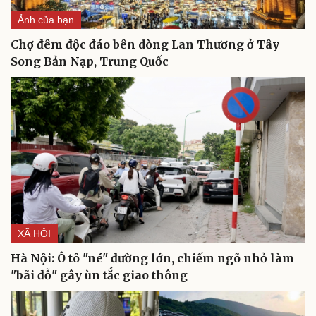
Ảnh của bạn
Văn hóa
Giải trí
Sân khấu - Điện ảnh
Nghệ sĩ
Chợ đêm độc đáo bên dòng Lan Thương ở Tây
Văn học
Thời trang
Song Bản Nạp, Trung Quốc
Âm nhạc
Sao Việt
Di sản
XÃ HỘI
Hà Nội: Ô tô "né" đường lớn, chiếm ngõ nhỏ làm
"bãi đỗ" gây ùn tắc giao thông