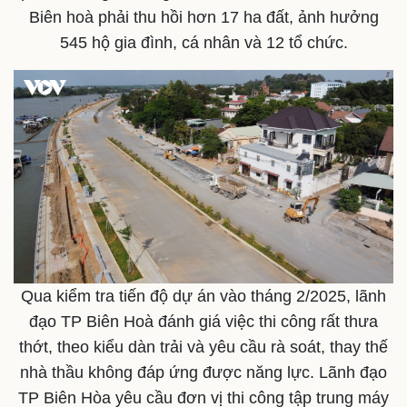
Biên hoà phải thu hồi hơn 17 ha đất, ảnh hưởng
545 hộ gia đình, cá nhân và 12 tổ chức.
Doanh nghiệp
Công nghệ
Thông tin doanh nghiệp
Sành điệu
Doanh nghiệp 24h
Tin Công nghệ
Doanh nhân
Trải nghiệm
Vì cộng đồng
Chuyển đổi số
Qua kiểm tra tiến độ dự án vào tháng 2/2025, lãnh
đạo TP Biên Hoà đánh giá việc thi công rất thưa
thớt, theo kiểu dàn trải và yêu cầu rà soát, thay thế
nhà thầu không đáp ứng được năng lực. Lãnh đạo
TP Biên Hòa yêu cầu đơn vị thi công tập trung máy