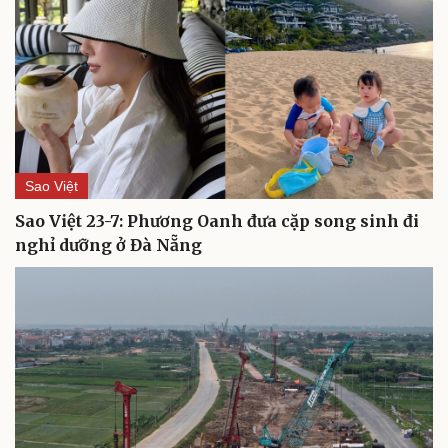
Du lịch
Podcast
Sao Việt
Tư vấn
Câu chuyện thời sự
Săn Tour
Đọc truyện đêm khuya
Sao Việt 23-7: Phương Oanh đưa cặp song sinh đi
check-in
Cửa sổ tình yêu
nghỉ dưỡng ở Đà Nẵng
Kể chuyện cho bé
Hạt giống tâm hồn