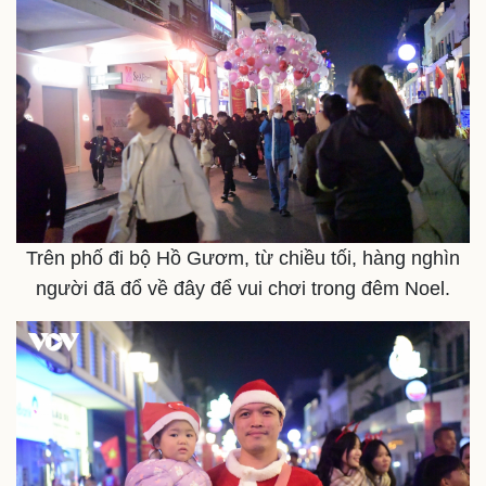
Kinh tế
Thị trường
Bất động sản
Giá vàng
Khởi nghiệp
Tiêu dùng
Trên phố đi bộ Hồ Gươm, từ chiều tối, hàng nghìn
Tỷ giá
Chứng khoán
người đã đổ về đây để vui chơi trong đêm Noel.
Giá cà phê