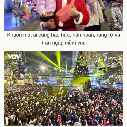
Khuôn mặt ai cũng háo hức, hân hoan, rạng rỡ và
tràn ngập niềm vui.
Pháp luật
Quân sự - Quốc phòng
Vụ án
Vũ khí
Tin nóng
Việt Nam
Tư vấn luật
Phân tích