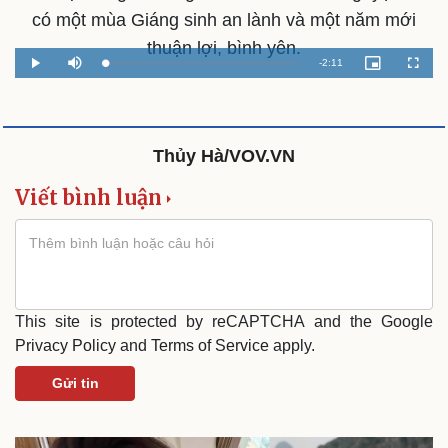
có một mùa Giáng sinh an lành và một năm mới
thuận lợi, bình yên.
Remaining
-
2:11
Loaded
:
Play
Mute
Picture-
Fullscr
4.55%
in-
Picture
Time
Thủy Hà/VOV.VN
Viết bình luận
This site is protected by reCAPTCHA and the Google
Privacy Policy
and
Terms of Service
apply.
Gửi tin
Du lịch
Podcast
Tư vấn
Câu chuyện thời sự
Săn Tour
Đọc truyện đêm khuya