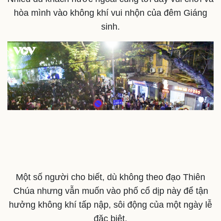
hòa mình vào không khí vui nhộn của đêm Giáng
sinh.
Một số người cho biết, dù không theo đạo Thiên
Chúa nhưng vẫn muốn vào phố cổ dịp này để tận
hưởng không khí tấp nập, sôi động của một ngày lễ
Sức khỏe
Đời sống
Dinh dưỡng - món ngon
Nhà đẹp
đặc biệt.