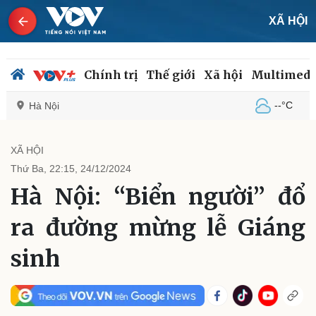
XÃ HỘI
Chính trị
Thế giới
Xã hội
Multimedi
--°C
Hà Nội
XÃ HỘI
Thứ Ba, 22:15, 24/12/2024
Chính trị
Xã hội
Hà Nội: “Biển người” đổ
Đảng
Tin 24h
Tổ chức nhân sự
Dự báo thời tiết
ra đường mừng lễ Giáng
Quốc hội
Giáo dục
Nhận diện sự thật
Dấu ấn VOV
sinh
Việc làm
Biển đảo