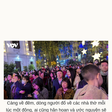
Văn hóa
Giải trí
Sân khấu - Điện ảnh
Nghệ sĩ
Văn học
Thời trang
Âm nhạc
Sao Việt
Di sản
Càng về đêm, dòng người đổ về các nhà thờ mỗi
lúc một đông, ai cũng hân hoan và ước nguyện sẽ