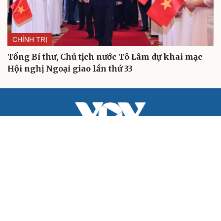
CHÍNH TRỊ
Tổng Bí thư, Chủ tịch nước Tô Lâm dự khai mạc
Hội nghị Ngoại giao lần thứ 33
BÁO ĐIỆN TỬ TIẾNG NÓI VIỆT NAM
Trụ sở: 37 Bà Triệu, phường Cửa Nam, Hà Nội
Điện thoại: 84-24-22105148, 84-24-39785691
Thư điện tử: baodientuvov@vov.vn
Liên hệ quảng cáo, phát hành: quangcao@vovnews.vn
Báo giá quảng cáo