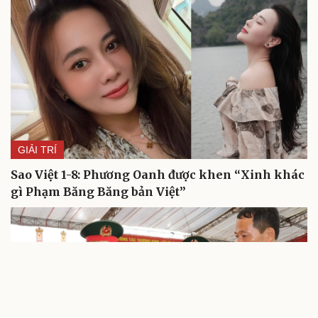
check-in
Cửa sổ tình yêu
Kể chuyện cho bé
Hạt giống tâm hồn
GIẢI TRÍ
Sao Việt 1-8: Phương Oanh được khen “Xinh khác
gì Phạm Băng Băng bản Việt”