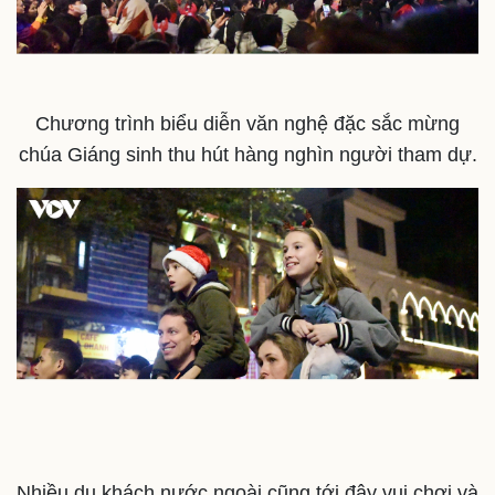
Chương trình biểu diễn văn nghệ đặc sắc mừng
chúa Giáng sinh thu hút hàng nghìn người tham dự.
Doanh nghiệp
Công nghệ
Thông tin doanh nghiệp
Sành điệu
Doanh nghiệp 24h
Tin Công nghệ
Doanh nhân
Trải nghiệm
Vì cộng đồng
Chuyển đổi số
Nhiều du khách nước ngoài cũng tới đây vui chơi và