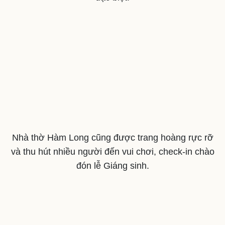
Cây thuốc
Blog
Sản phụ khoa
Tình yêu - Gia đình
Nhi khoa
Nam khoa
Làm đẹp - giảm cân
Phòng mạch online
Ăn sạch sống khỏe
Nhà thờ Hàm Long cũng được trang hoàng rực rỡ
và thu hút nhiều người đến vui chơi, check-in chào
đón lễ Giáng sinh.