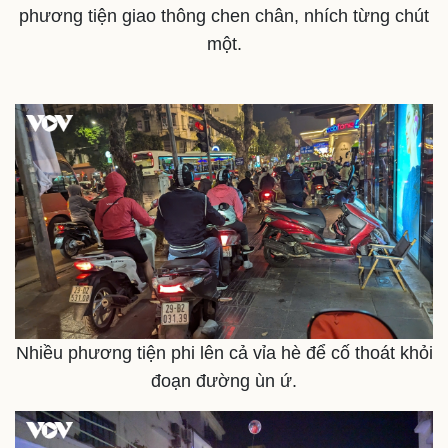
Thế giới
Multimedia
phương tiện giao thông chen chân, nhích từng chút
Quan sát
Video
một.
Cuộc sống đó đây
Ảnh
Hồ sơ
E-Magazine
Infographic
Nhiều phương tiện phi lên cả vỉa hè để cố thoát khỏi
đoạn đường ùn ứ.