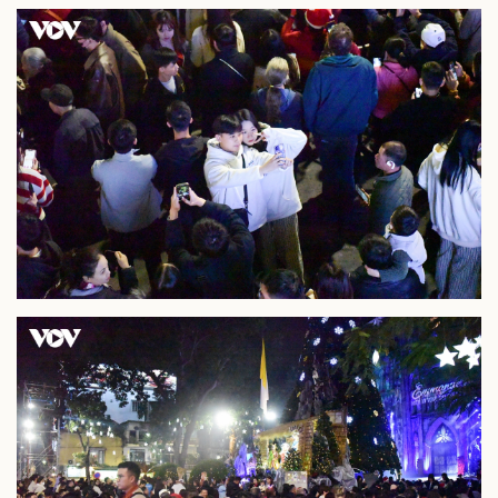
Thể thao
Ô tô - Xe máy
Bóng đá
Ô tô
Lịch thi đấu bóng đá
Xe máy
Thế giới thể thao
Tư vấn
eSports
Hậu trường