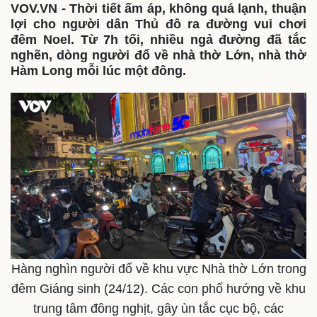
VOV.VN - Thời tiết ấm áp, không quá lạnh, thuận
lợi cho người dân Thủ đô ra đường vui chơi
đêm Noel. Từ 7h tối, nhiều ngả đường đã tắc
nghẽn, dòng người đổ về nhà thờ Lớn, nhà thờ
Hàm Long mỗi lúc một đông.
Hàng nghìn người đổ về khu vực Nhà thờ Lớn trong
đêm Giáng sinh (24/12). Các con phố hướng về khu
trung tâm đông nghịt, gây ùn tắc cục bộ, các