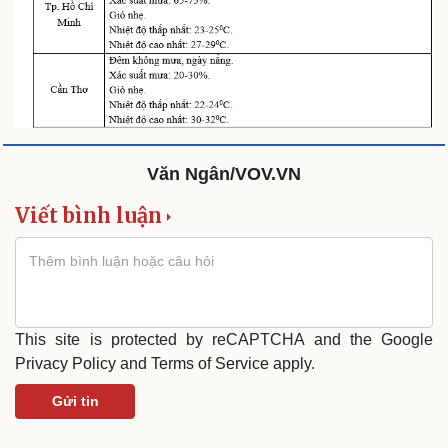
Văn Ngân/VOV.VN
Viết bình luận
Doanh nghiệp
Công nghệ
Thông tin doanh nghiệp
Sành điệu
Doanh nghiệp 24h
Tin Công nghệ
Doanh nhân
Trải nghiệm
This site is protected by reCAPTCHA and the Google
Vì cộng đồng
Chuyển đổi số
Privacy Policy
and
Terms of Service
apply.
Gửi tin