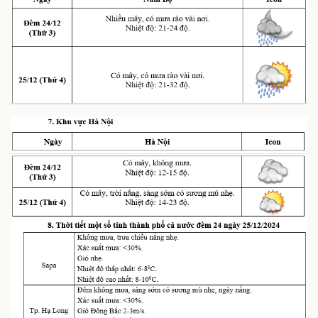
Pháp luật
Quân sự - Quốc phòng
Vụ án
Vũ khí
Tin nóng
Việt Nam
Tư vấn luật
Phân tích