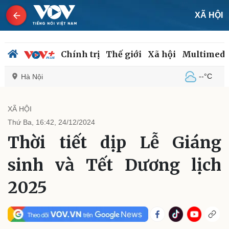
XÃ HỘI
Chính trị
Thế giới
Xã hội
Multimedi
--°C
Hà Nội
XÃ HỘI
Thứ Ba, 16:42, 24/12/2024
Chính trị
Xã hội
Thời tiết dịp Lễ Giáng
Đảng
Tin 24h
Tổ chức nhân sự
Dự báo thời tiết
sinh và Tết Dương lịch
Quốc hội
Giáo dục
Nhận diện sự thật
Dấu ấn VOV
2025
Việc làm
Biển đảo