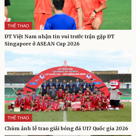
THỂ THAO
ĐT Việt Nam nhận tin vui trước trận gặp ĐT
Singapore ở ASEAN Cup 2026
Văn hóa
Giải trí
Sân khấu - Điện ảnh
Nghệ sĩ
Văn học
Thời trang
THỂ THAO
Âm nhạc
Sao Việt
Chùm ảnh lễ trao giải bóng đá U17 Quốc gia 2026
Di sản