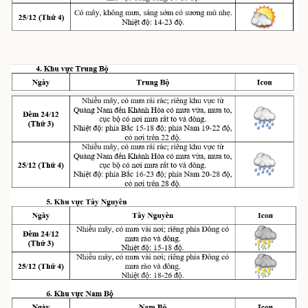
Kinh tế
Thị trường
Bất động sản
Giá vàng
Khởi nghiệp
Tiêu dùng
Tỷ giá
Chứng khoán
Giá cà phê