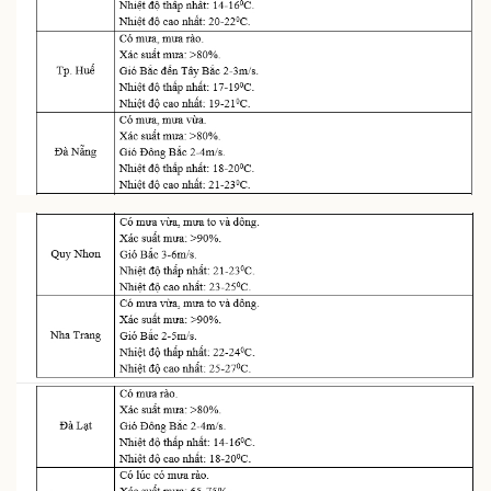
Thể thao
Ô tô - Xe máy
Bóng đá
Ô tô
Lịch thi đấu bóng đá
Xe máy
Thế giới thể thao
Tư vấn
eSports
Hậu trường