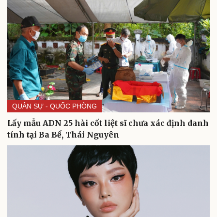
QUÂN SỰ - QUỐC PHÒNG
Lấy mẫu ADN 25 hài cốt liệt sĩ chưa xác định danh
tính tại Ba Bể, Thái Nguyên
Du lịch
Podcast
Tư vấn
Câu chuyện thời sự
Săn Tour
Đọc truyện đêm khuya
check-in
Cửa sổ tình yêu
Kể chuyện cho bé
Hạt giống tâm hồn