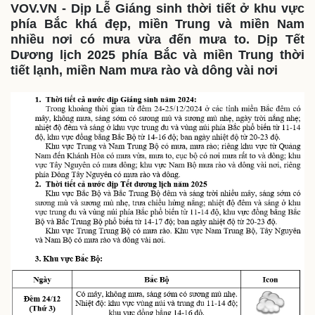
VOV.VN - Dịp Lễ Giáng sinh thời tiết ở khu vực
phía Bắc khá đẹp, miền Trung và miền Nam
nhiều nơi có mưa vừa đến mưa to. Dịp Tết
Dương lịch 2025 phía Bắc và miền Trung thời
tiết lạnh, miền Nam mưa rào và dông vài nơi
Thế giới
Multimedia
Quan sát
Video
Cuộc sống đó đây
Ảnh
Hồ sơ
E-Magazine
Infographic