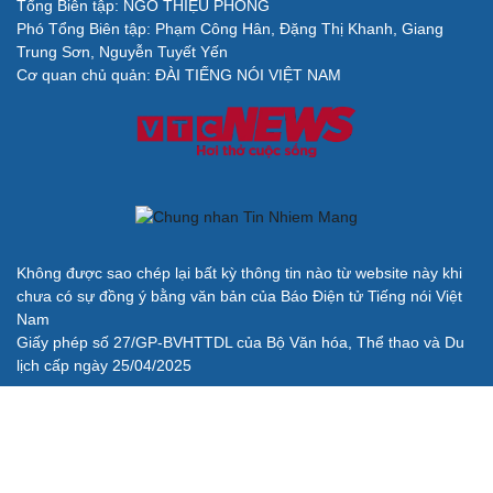
Tổng Biên tập: NGÔ THIỆU PHONG
Phó Tổng Biên tập: Phạm Công Hân, Đặng Thị Khanh, Giang
Cải chính
Trung Sơn, Nguyễn Tuyết Yến
Cơ quan chủ quản: ĐÀI TIẾNG NÓI VIỆT NAM
Không được sao chép lại bất kỳ thông tin nào từ website này khi
chưa có sự đồng ý bằng văn bản của Báo Điện tử Tiếng nói Việt
Nam
Giấy phép số 27/GP-BVHTTDL của Bộ Văn hóa, Thể thao và Du
lịch cấp ngày 25/04/2025