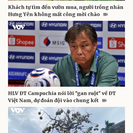
Khách tự tìm đến vườn mua, người trồng nhãn
Hưng Yên không mất công mời chào
Thể thao
Ô tô - Xe máy
Bóng đá
Ô tô
Lịch thi đấu bóng đá
Xe máy
Thế giới thể thao
Tư vấn
eSports
Hậu trường
HLV ĐT Campuchia nói lời "gan ruột" về ĐT
Việt Nam, dự đoán đội vào chung kết