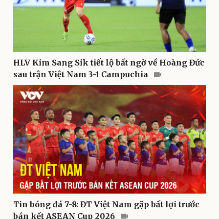
Văn hóa
Giải trí
HLV Kim Sang Sik tiết lộ bất ngờ về Hoàng Đức
Sân khấu - Điện ảnh
Nghệ sĩ
sau trận Việt Nam 3-1 Campuchia
Văn học
Thời trang
Âm nhạc
Sao Việt
Di sản
Tin bóng đá 7-8: ĐT Việt Nam gặp bất lợi trước
bán kết ASEAN Cup 2026