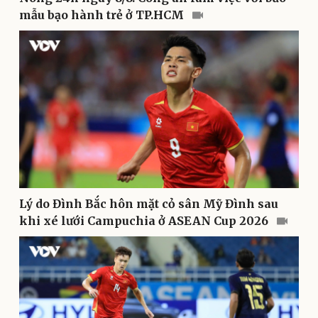
mẫu bạo hành trẻ ở TP.HCM
Sức khỏe
Đời sống
Dinh dưỡng - món ngon
Nhà đẹp
Cây thuốc
Blog
Sản phụ khoa
Tình yêu - Gia đình
Nhi khoa
Nam khoa
Làm đẹp - giảm cân
Phòng mạch online
Ăn sạch sống khỏe
Lý do Đình Bắc hôn mặt cỏ sân Mỹ Đình sau
khi xé lưới Campuchia ở ASEAN Cup 2026