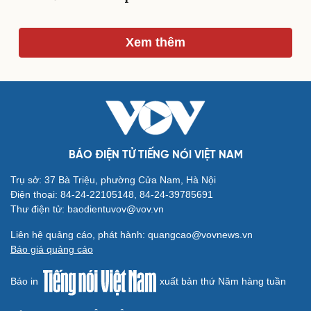
Xem thêm
Du lịch
Podcast
Tư vấn
Câu chuyện thời sự
Săn Tour
Đọc truyện đêm khuya
check-in
Cửa sổ tình yêu
Kể chuyện cho bé
Hạt giống tâm hồn
BÁO ĐIỆN TỬ TIẾNG NÓI VIỆT NAM
Trụ sở: 37 Bà Triệu, phường Cửa Nam, Hà Nội
Điện thoại: 84-24-22105148, 84-24-39785691
Thư điện tử: baodientuvov@vov.vn
Liên hệ quảng cáo, phát hành: quangcao@vovnews.vn
Báo giá quảng cáo
Báo in
xuất bản thứ Năm hàng tuần