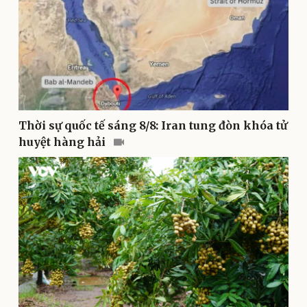
Thời sự quốc tế sáng 8/8: Iran tung đòn khóa tử
Pháp luật
Quân sự - Quốc phòng
huyệt hàng hải
Vụ án
Vũ khí
Tin nóng
Việt Nam
Tư vấn luật
Phân tích