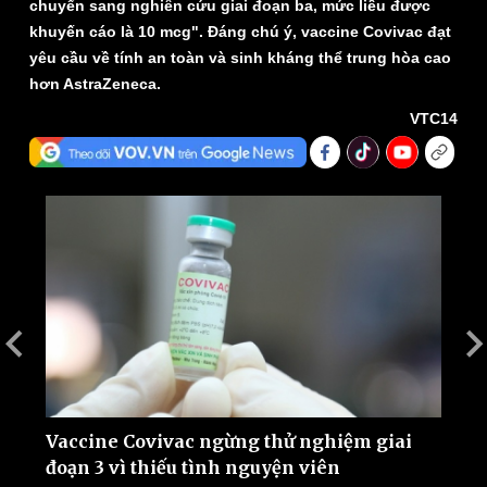
chuyển sang nghiên cứu giai đoạn ba, mức liều được
khuyến cáo là 10 mcg". Đáng chú ý, vaccine Covivac đạt
yêu cầu về tính an toàn và sinh kháng thể trung hòa cao
hơn AstraZeneca.
VTC14
Thế giới
Multimedia
Quan sát
Video
Cuộc sống đó đây
Ảnh
Hồ sơ
E-Magazine
Infographic
Vaccine Covivac ngừng thử nghiệm giai
H
đoạn 3 vì thiếu tình nguyện viên
g