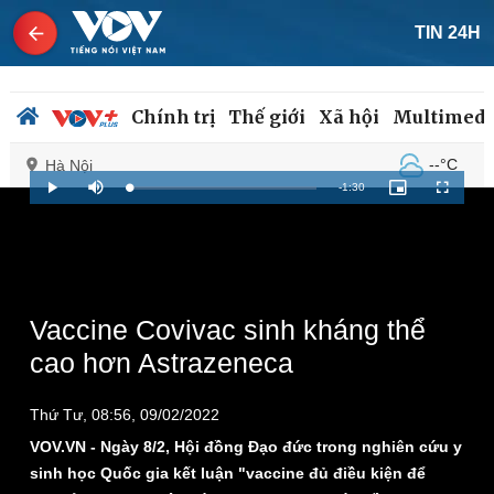
TIN 24H
Chính trị
Thế giới
Xã hội
Multimedi
--°C
Hà Nội
Remaining
-
1:30
Loaded
:
Play
Mute
Picture-
Fullscreen
0%
in-
Picture
Time
Chính trị
Xã hội
Đảng
Tin 24h
Tổ chức nhân sự
Dự báo thời tiết
Vaccine Covivac sinh kháng thể
Quốc hội
Giáo dục
cao hơn Astrazeneca
Nhận diện sự thật
Dấu ấn VOV
Việc làm
Thứ Tư, 08:56, 09/02/2022
Biển đảo
VOV.VN - Ngày 8/2, Hội đồng Đạo đức trong nghiên cứu y
sinh học Quốc gia kết luận "vaccine đủ điều kiện để