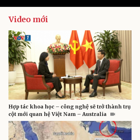
Video mới
Kinh tế
Thị trường
Bất động sản
Giá vàng
Khởi nghiệp
Tiêu dùng
Tỷ giá
Chứng khoán
Giá cà phê
Hợp tác khoa học – công nghệ sẽ trở thành trụ
cột mới quan hệ Việt Nam – Australia