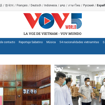
語
/
한국어
/
Français
/
Deutsch
/
Indonesia
/
ລາວ
/
ภาษาไทย
/
Русский
/
Españ
de contacto
Reportaje Sabatino
Música
54 nacionalidades vietnamitas
E