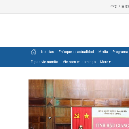
中文
/
日本
Noticias
Enfoque de actualidad
Media
Programa 
Figura vietnamita
Vietnam en domingo
More
▾