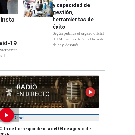
y capacidad de
gestión,
 insta
herramientas de
éxito ​
Según publica el órgano oficial
del Ministerio de Salud la tarde
vid-19
de hoy, después
vietnamita
ra la
Most Read
Cita de Correspondencia del 08 de agosto de
2026