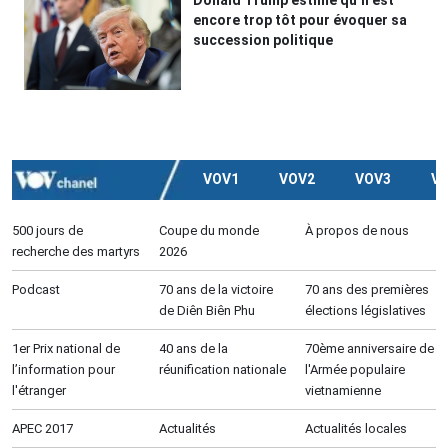
encore trop tôt pour évoquer sa
succession politique
VOV1
VOV2
VOV3
V
500 jours de
Coupe du monde
À propos de nous
recherche des martyrs
2026
Podcast
70 ans de la victoire
70 ans des premières
de Diên Biên Phu
élections législatives
1er Prix national de
40 ans de la
70ème anniversaire de
l’information pour
réunification nationale
l'Armée populaire
l'étranger
vietnamienne
APEC 2017
Actualités
Actualités locales