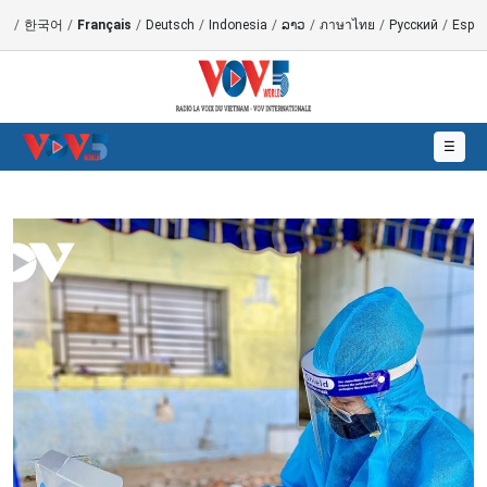
語
/
한국어
/
Français
/
Deutsch
/
Indonesia
/
ລາວ
/
ภาษาไทย
/
Русский
/
Españ
☰