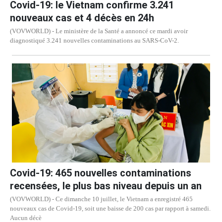
Covid-19: le Vietnam confirme 3.241
nouveaux cas et 4 décès en 24h
(VOVWORLD) - Le ministère de la Santé a annoncé ce mardi avoir
diagnostiqué 3.241 nouvelles contaminations au SARS-CoV-2.
Covid-19: 465 nouvelles contaminations
recensées, le plus bas niveau depuis un an
(VOVWORLD) - Ce dimanche 10 juillet, le Vietnam a enregistré 465
nouveaux cas de Covid-19, soit une baisse de 200 cas par rapport à samedi.
Aucun décè