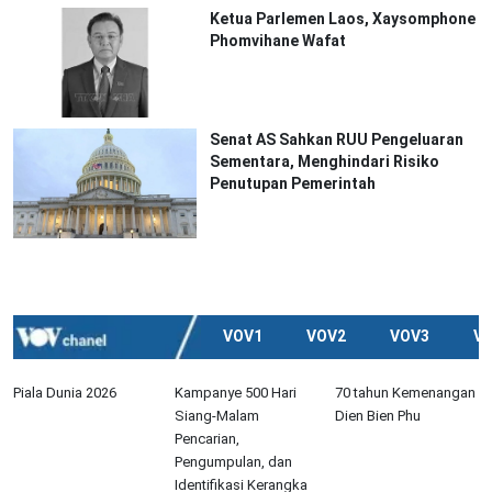
Ketua Parlemen Laos, Xaysomphone
Phomvihane Wafat
Senat AS Sahkan RUU Pengeluaran
Sementara, Menghindari Risiko
Penutupan Pemerintah
VOV1
VOV2
VOV3
V
Piala Dunia 2026
Kampanye 500 Hari
70 tahun Kemenangan
Siang-Malam
Dien Bien Phu
Pencarian,
Pengumpulan, dan
Identifikasi Kerangka