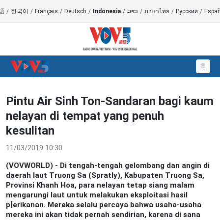
語
/
한국어
/
Français
/
Deutsch
/
Indonesia
/
ລາວ
/
ภาษาไทย
/
Русский
/
Españ
☰
Pintu Air Sinh Ton-Sandaran bagi kaum
nelayan di tempat yang penuh
kesulitan
11/03/2019 10:30
(VOVWORLD) - Di tengah-tengah gelombang dan angin di
daerah laut Truong Sa (Spratly), Kabupaten Truong Sa,
Provinsi Khanh Hoa, para nelayan tetap siang malam
mengarungi laut untuk melakukan eksploitasi hasil
p[erikanan. Mereka selalu percaya bahwa usaha-usaha
mereka ini akan tidak pernah sendirian, karena di sana