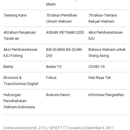
Martir
Tentang Kami
70 tahun Pemilihan
70 tahun-Tentara
Umum Vietnam
Rakyat Vietnam
40 tahun Penyatuan
ASEAN VIETNAM 2020
Aksi Pemberantasan
Tanah Air
IUU
Aksi Pemberantasan
BAI QUANG BA QUAN
Bahasa Vietnam untuk
IUU Fishing
DOI
Orang Asing
Berita
Berita TV
COVID-19
Ekonomi &
Fokus
Hari Raya Tet
Transformasi Digital
Hubungan
Ibukota Hanoi
Informasi Pengadilan
Persahabatan
Vietnam-Indonesia
Online service permit: 2113 / GP-BTTTT issued on December 6, 2011