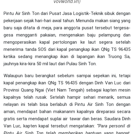
vovworld.vn)
Pintu Air Sinh Ton dari Pusat Jasa Logistik-Teknik sibuk dengan
pekerjaan sejak hari-hari awal tahun. Menunda makan siang yang
baru saja ditata di meja, para anggota pusat tersebut tergesa-
gesa mengganti pakaian, mengenakan baju pelampung dan
mengoperasikan kapal pertolongan ke laut segera setelah
menerima tanda SOS dari kapal penangkap ikan QNg TS 96435
ketika sedang menangkap ikan di lapangan ikan Truong Sa,
jauhnya kira-kira 50 mil laut dari Pulau Sinh Ton.
Walaupun baru berangkat sebelum sampai sepekan ini, tetapi
kapal penangkap ikan QNg TS 96435 dengan Dinh Van Luc dari
Provinsi Quang Ngai (Viet Nam Tengah) sebagai kapten mesin
kapalnya telah rusak. Setelah hampir sehari menarik, semua
nelayan ini telah bisa berlabuh di Pintu Air Sinh Ton dengan
aman, mendapat bahan makananm kapalnya direparasi secara
gratis serta mendapat suplai air tawar dan beras. Saudara Dinh
Van Luc, kapten kapal tersebut mengatakan:
“Para personil di
Pintu Air Sinh Ton telah memberikan bantuan yang hangat,