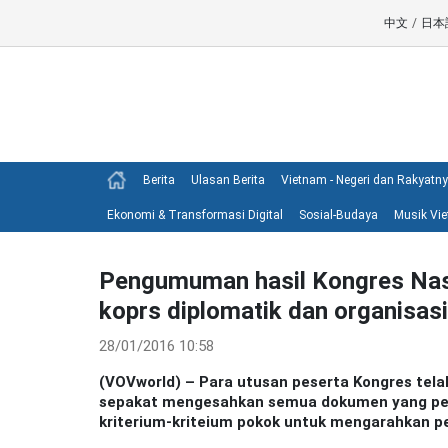
中文
/
日本
Berita
Ulasan Berita
Vietnam - Negeri dan Rakyatn
Ekonomi & Transformasi Digital
Sosial-Budaya
Musik Vi
Pengumuman hasil Kongres Nas
koprs diplomatik dan organisasi
28/01/2016 10:58
(VOVworld) – Para utusan peserta Kongres tel
sepakat mengesahkan semua dokumen yang pent
kriterium-kriteium pokok untuk mengarahkan 