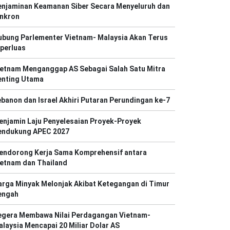
enjaminan Keamanan Siber Secara Menyeluruh dan
inkron
ubung Parlementer Vietnam- Malaysia Akan Terus
perluas
ietnam Menganggap AS Sebagai Salah Satu Mitra
enting Utama
banon dan Israel Akhiri Putaran Perundingan ke-7
enjamin Laju Penyelesaian Proyek-Proyek
endukung APEC 2027
endorong Kerja Sama Komprehensif antara
ietnam dan Thailand
rga Minyak Melonjak Akibat Ketegangan di Timur
engah
egera Membawa Nilai Perdagangan Vietnam-
laysia Mencapai 20 Miliar Dolar AS