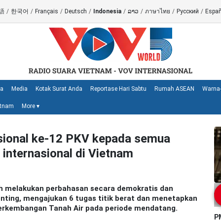
語
/
한국어
/
Français
/
Deutsch
/
Indonesia
/
ລາວ
/
ภาษาไทย
/
Русский
/
Españ
ya
Media
Kotak Surat Anda
Reportase Hari Sabtu
Rumah ASEAN
Warna-
etnam
More
▾
ional ke-12 PKV kepada semua
 internasional di Vietnam
ah melakukan perbahasan secara demokratis dan
ing, mengajukan 6 tugas titik berat dan menetapkan
perkembangan Tanah Air pada periode mendatang.
PM