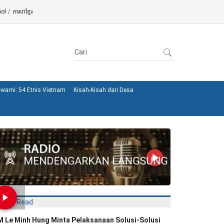
ol
/
ភាសាខ្មែរ
warni: 54 Etnis Vietnam
Kisah-Kisah dari Desa
Most Read
 Le Minh Hung Minta Pelaksanaan Solusi-Solusi