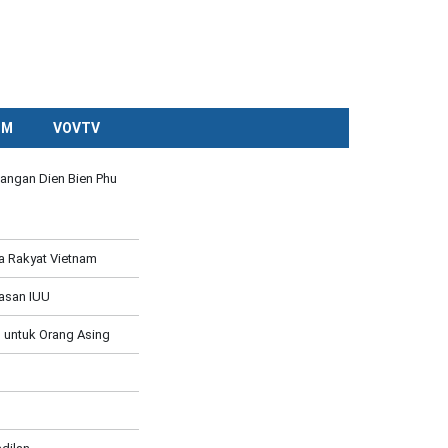
CM
VOVTV
angan Dien Bien Phu
a Rakyat Vietnam
asan IUU
 untuk Orang Asing