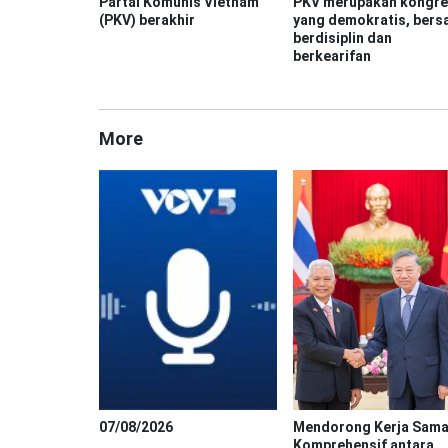
Partai Komunis Vietnam
PKV merupakan kongre
(PKV) berakhir
yang demokratis, bersa
berdisiplin dan
berkearifan
More
07/08/2026
Mendorong Kerja Sam
Komprehensif antara