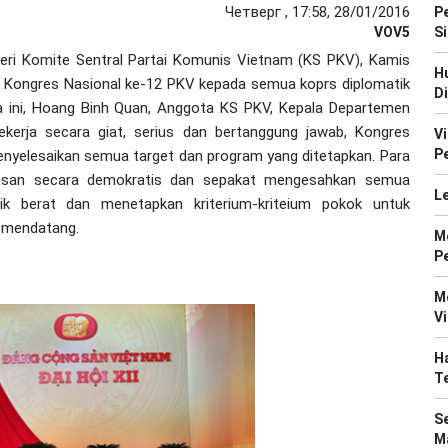
Четверг , 17:58, 28/01/2016
P
VOV5
S
ri Komite Sentral Partai Komunis Vietnam (KS PKV), Kamis
H
 Kongres Nasional ke-12 PKV kepada semua koprs diplomatik
Di
ra ini, Hoang Binh Quan, Anggota KS PKV, Kepala Departemen
kerja secara giat, serius dan bertanggung jawab, Kongres
V
P
enyelesaikan semua target dan program yang ditetapkan. Para
hasan secara demokratis dan sepakat mengesahkan semua
Le
k berat dan menetapkan kriterium-kriteium pokok untuk
 mendatang.
M
P
M
V
Ha
T
S
Ma