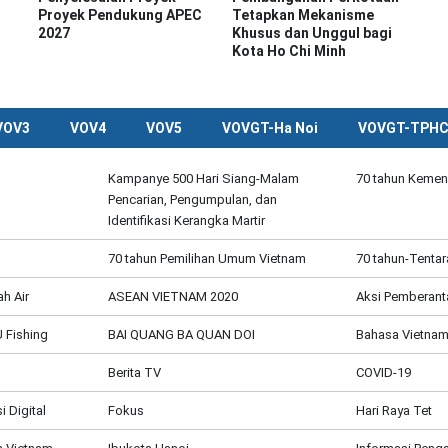
Proyek Pendukung APEC
Tetapkan Mekanisme
2027
Khusus dan Unggul bagi
Kota Ho Chi Minh
VOV3
VOV4
VOV5
VOVGT-Ha Noi
VOVGT-TPH
Kampanye 500 Hari Siang-Malam
70 tahun Kemen
Pencarian, Pengumpulan, dan
Identifikasi Kerangka Martir
70 tahun Pemilihan Umum Vietnam
70 tahun-Tentar
h Air
ASEAN VIETNAM 2020
Aksi Pemberant
 Fishing
BAI QUANG BA QUAN DOI
Bahasa Vietnam
Berita TV
COVID-19
 Digital
Fokus
Hari Raya Tet