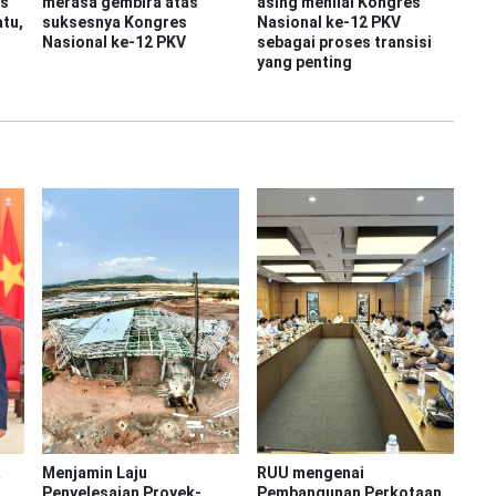
s
merasa gembira atas
asing menilai Kongres
tu,
suksesnya Kongres
Nasional ke-12 PKV
Nasional ke-12 PKV
sebagai proses transisi
yang penting
a
Menjamin Laju
RUU mengenai
Penyelesaian Proyek-
Pembangunan Perkotaan