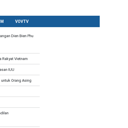
CM
VOVTV
angan Dien Bien Phu
a Rakyat Vietnam
asan IUU
 untuk Orang Asing
dilan