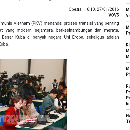
Среда , 16:10, 27/01/2016
M
VOV5
V
omunis Vietnam (PKV) menandai proses transisi yang penting
M
t yang modern, sejahtera, berkesinambungan dan merata.
P
a Besar Kuba di banyak negara Uni Eropa, sekaligus adalah
Kuba.
R
M
M
M
P
R
Pr
P
In
Ha
T