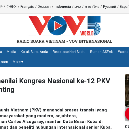
語
/
한국어
/
Français
/
Deutsch
/
Indonesia
/
ລາວ
/
ภาษาไทย
/
Русский
/
Españ
ya
Media
Kotak Surat Anda
Reportase Hari Sabtu
Rumah ASEAN
Warna-
etnam
More
▾
enilai Kongres Nasional ke-12 PKV
nting
munis Vietnam (PKV) menandai proses transisi yang
 masyarakat yang modern, sejahtera,
an Carlos Alzugaray, mantan Duta Besar Kuba di
0
omat dan peneliti hubungan internasional senior Kuba.