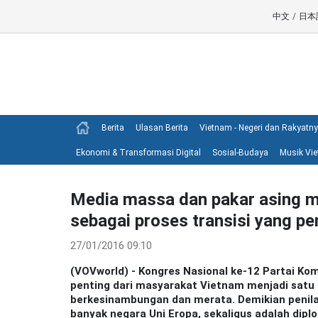
中文
/
日本
Berita
Ulasan Berita
Vietnam - Negeri dan Rakyatn
Ekonomi & Transformasi Digital
Sosial-Budaya
Musik Vi
Media massa dan pakar asing m
sebagai proses transisi yang pe
27/01/2016 09:10
(VOVworld) - Kongres Nasional ke-12 Partai Ko
penting dari masyarakat Vietnam menjadi satu
berkesinambungan dan merata. Demikian penilai
banyak negara Uni Eropa, sekaligus adalah dipl