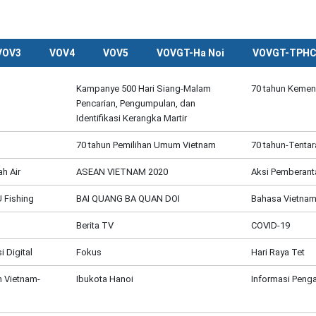
VOV3
VOV4
VOV5
VOVGT-Ha Noi
VOVGT-TPH
Kampanye 500 Hari Siang-Malam
70 tahun Kemen
Pencarian, Pengumpulan, dan
Identifikasi Kerangka Martir
70 tahun Pemilihan Umum Vietnam
70 tahun-Tentar
h Air
ASEAN VIETNAM 2020
Aksi Pemberant
 Fishing
BAI QUANG BA QUAN DOI
Bahasa Vietnam
Berita TV
COVID-19
 Digital
Fokus
Hari Raya Tet
 Vietnam-
Ibukota Hanoi
Informasi Penga