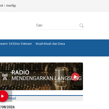
ol
/
ភាសាខ្មែរ
warni: 54 Etnis Vietnam
Kisah-Kisah dari Desa
Most Read
7/08/2026