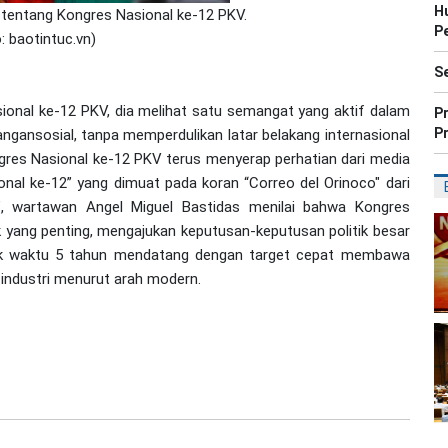
H
 tentang Kongres Nasional ke-12 PKV.
P
o:
baotintuc.vn
)
Se
nal ke-12 PKV, dia melihat satu semangat yang aktif dalam
P
P
ansosial, tanpa memperdulikan latar belakang internasional
ngres Nasional ke-12 PKV terus menyerap perhatian dari media
al ke-12” yang dimuat pada koran “Correo del Orinoco" dari
”, wartawan Angel Miguel Bastidas menilai bahwa Kongres
k yang penting, mengajukan keputusan-keputusan politik besar
k waktu 5 tahun mendatang dengan target cepat membawa
industri menurut arah modern.