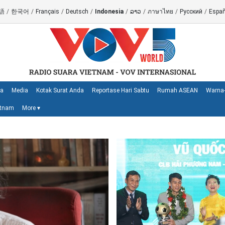
語
/
한국어
/
Français
/
Deutsch
/
Indonesia
/
ລາວ
/
ภาษาไทย
/
Русский
/
Españ
ya
Media
Kotak Surat Anda
Reportase Hari Sabtu
Rumah ASEAN
Warna-
etnam
More
▾