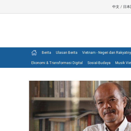
中文
/
日本
Berita
Ulasan Berita
Vietnam - Negeri dan Rakyatn
Ekonomi & Transformasi Digital
Sosial-Budaya
Musik Vi