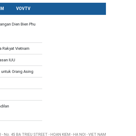
CM
VOVTV
angan Dien Bien Phu
a Rakyat Vietnam
asan IUU
 untuk Orang Asing
dilan
- No. 45 BA TRIEU STREET - HOAN KIEM - HA NOI - VIET NAM