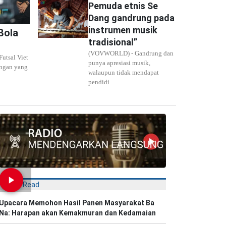
Pemuda etnis Se
Dang gandrung pada
instrumen musik
Bola
tradisional”
(VOVWORLD) - Gandrung dan
utsal Viet
punya apresiasi musik,
ngan yang
walaupun tidak mendapat
pendidi
Most Read
Upacara Memohon Hasil Panen Masyarakat Ba
Na: Harapan akan Kemakmuran dan Kedamaian