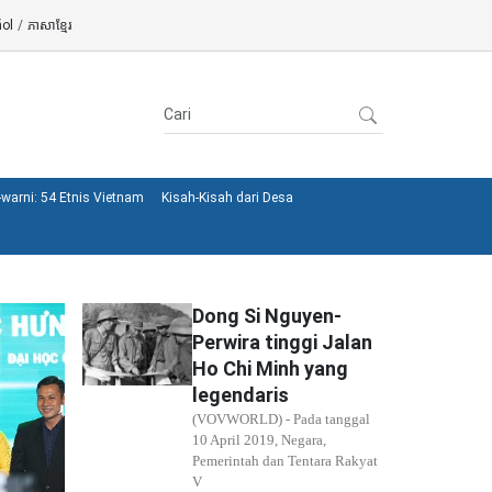
ol
/
ភាសាខ្មែរ
warni: 54 Etnis Vietnam
Kisah-Kisah dari Desa
Dong Si Nguyen-
Perwira tinggi Jalan
Ho Chi Minh yang
legendaris
(VOVWORLD) - Pada tanggal
10 April 2019, Negara,
Pemerintah dan Tentara Rakyat
V