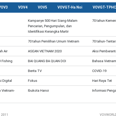
VOV3
VOV4
VOV5
VOVGT-Ha Noi
VOVGT-TPH
Kampanye 500 Hari Siang-Malam
70 tahun Kemen
Pencarian, Pengumpulan, dan
Identifikasi Kerangka Martir
70 tahun Pemilihan Umum Vietnam
70 tahun-Tentar
h Air
ASEAN VIETNAM 2020
Aksi Pemberant
 Fishing
BAI QUANG BA QUAN DOI
Bahasa Vietnam
Berita TV
COVID-19
 Digital
Fokus
Hari Raya Tet
 Vietnam-
Ibukota Hanoi
Informasi Penga
, 2011
VOVWORLD 