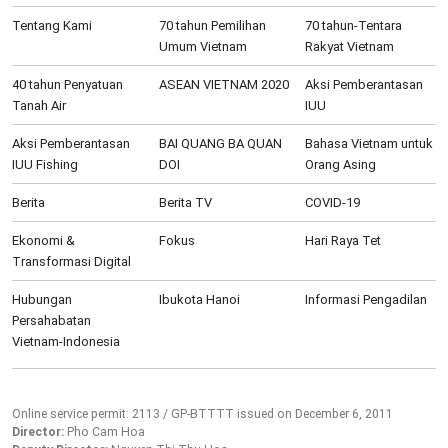
Tentang Kami
70 tahun Pemilihan
70 tahun-Tentara
Umum Vietnam
Rakyat Vietnam
40 tahun Penyatuan
ASEAN VIETNAM 2020
Aksi Pemberantasan
Tanah Air
IUU
Aksi Pemberantasan
BAI QUANG BA QUAN
Bahasa Vietnam untuk
IUU Fishing
DOI
Orang Asing
Berita
Berita TV
COVID-19
Ekonomi &
Fokus
Hari Raya Tet
Transformasi Digital
Hubungan
Ibukota Hanoi
Informasi Pengadilan
Persahabatan
Vietnam-Indonesia
Online service permit: 2113 / GP-BTTTT issued on December 6, 2011
Director:
Pho Cam Hoa