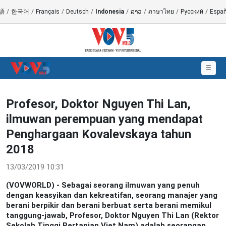
語
/
한국어
/
Français
/
Deutsch
/
Indonesia
/
ລາວ
/
ภาษาไทย
/
Русский
/
Españ
☰
Profesor, Doktor Nguyen Thi Lan,
ilmuwan perempuan yang mendapat
Penghargaan Kovalevskaya tahun
2018
13/03/2019 10:31
(VOVWORLD) - Sebagai seorang ilmuwan yang penuh
dengan keasyikan dan kekreatifan, seorang manajer yang
berani berpikir dan berani berbuat serta berani memikul
tanggung-jawab, Profesor, Doktor Nguyen Thi Lan (Rektor
Sekolah Tinggi Pertanian Viet Nam) adalah seorangan