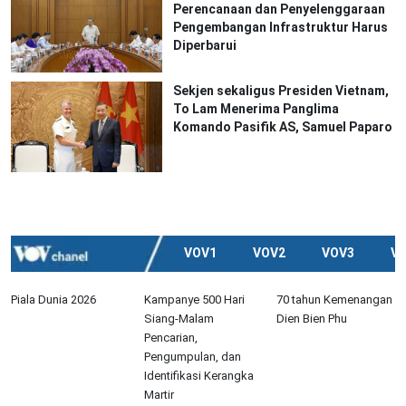
Perencanaan dan Penyelenggaraan
Pengembangan Infrastruktur Harus
Diperbarui
Sekjen sekaligus Presiden Vietnam,
To Lam Menerima Panglima
Komando Pasifik AS, Samuel Paparo
VOV1
VOV2
VOV3
V
Piala Dunia 2026
Kampanye 500 Hari
70 tahun Kemenangan
Siang-Malam
Dien Bien Phu
Pencarian,
Pengumpulan, dan
Identifikasi Kerangka
Martir