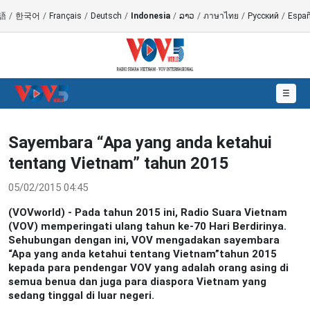
語
/
한국어
/
Français
/
Deutsch
/
Indonesia
/
ລາວ
/
ภาษาไทย
/
Русский
/
Españ
☰
Sayembara “Apa yang anda ketahui
tentang Vietnam” tahun 2015
05/02/2015 04:45
(VOVworld) - Pada tahun 2015 ini, Radio Suara Vietnam
(VOV) memperingati ulang tahun ke-70 Hari Berdirinya.
Sehubungan dengan ini, VOV mengadakan sayembara
“Apa yang anda ketahui tentang Vietnam”tahun 2015
kepada para pendengar VOV yang adalah orang asing di
semua benua dan juga para diaspora Vietnam yang
sedang tinggal di luar negeri.