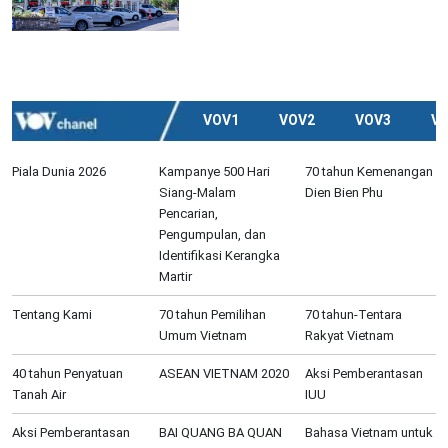
VOV1
VOV2
VOV3
V
Piala Dunia 2026
Kampanye 500 Hari
70 tahun Kemenangan
Siang-Malam
Dien Bien Phu
Pencarian,
Pengumpulan, dan
Identifikasi Kerangka
Martir
Tentang Kami
70 tahun Pemilihan
70 tahun-Tentara
Umum Vietnam
Rakyat Vietnam
40 tahun Penyatuan
ASEAN VIETNAM 2020
Aksi Pemberantasan
Tanah Air
IUU
Aksi Pemberantasan
BAI QUANG BA QUAN
Bahasa Vietnam untuk