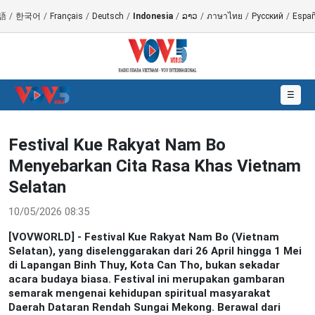
語
/
한국어
/
Français
/
Deutsch
/
Indonesia
/
ລາວ
/
ภาษาไทย
/
Русский
/
Españ
☰
Festival Kue Rakyat Nam Bo
Menyebarkan Cita Rasa Khas Vietnam
Selatan
10/05/2026 08:35
[VOVWORLD] - Festival Kue Rakyat Nam Bo (Vietnam
Selatan), yang diselenggarakan dari 26 April hingga 1 Mei
di Lapangan Binh Thuy, Kota Can Tho, bukan sekadar
acara budaya biasa. Festival ini merupakan gambaran
semarak mengenai kehidupan spiritual masyarakat
Daerah Dataran Rendah Sungai Mekong. Berawal dari