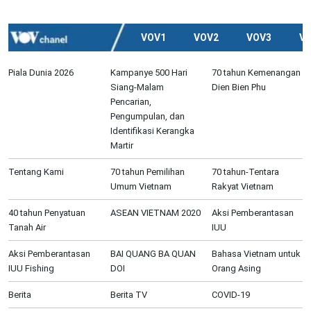
VOV1
VOV2
VOV3
V
Piala Dunia 2026
Kampanye 500 Hari
70 tahun Kemenangan
Siang-Malam
Dien Bien Phu
Pencarian,
Pengumpulan, dan
Identifikasi Kerangka
Martir
Tentang Kami
70 tahun Pemilihan
70 tahun-Tentara
Umum Vietnam
Rakyat Vietnam
40 tahun Penyatuan
ASEAN VIETNAM 2020
Aksi Pemberantasan
Tanah Air
IUU
Aksi Pemberantasan
BAI QUANG BA QUAN
Bahasa Vietnam untuk
IUU Fishing
DOI
Orang Asing
Berita
Berita TV
COVID-19