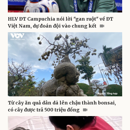
Nhi khoa
Nam khoa
Làm đẹp - giảm cân
HLV ĐT Campuchia nói lời "gan ruột" về ĐT
Phòng mạch online
Việt Nam, dự đoán đội vào chung kết
Ăn sạch sống khỏe
Từ cây ăn quả dân dã lên chậu thành bonsai,
có cây được trả 500 triệu đồng
Văn hóa
Giải trí
Sân khấu - Điện ảnh
Nghệ sĩ
Văn học
Thời trang