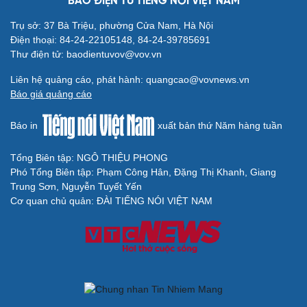
BÁO ĐIỆN TỬ TIẾNG NÓI VIỆT NAM
Trụ sở: 37 Bà Triệu, phường Cửa Nam, Hà Nội
Điện thoại: 84-24-22105148, 84-24-39785691
Thư điện tử: baodientuvov@vov.vn
Liên hệ quảng cáo, phát hành: quangcao@vovnews.vn
Báo giá quảng cáo
Báo in
xuất bản thứ Năm hàng tuần
Tổng Biên tập: NGÔ THIỆU PHONG
Phó Tổng Biên tập: Phạm Công Hân, Đặng Thị Khanh, Giang
Trung Sơn, Nguyễn Tuyết Yến
Cải chính
Cơ quan chủ quản: ĐÀI TIẾNG NÓI VIỆT NAM