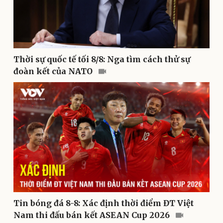
Thời sự quốc tế tối 8/8: Nga tìm cách thử sự
đoàn kết của NATO
Kinh tế
Thị trường
Bất động sản
Giá vàng
Khởi nghiệp
Tiêu dùng
Tỷ giá
Chứng khoán
Giá cà phê
Tin bóng đá 8-8: Xác định thời điểm ĐT Việt
Nam thi đấu bán kết ASEAN Cup 2026