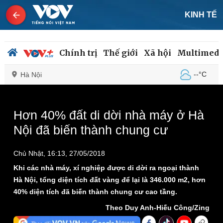
KINH TẾ
Chính trị
Thế giới
Xã hội
Multimedi
--°C
Hà Nội
This
is
a
The media could not be loaded, either because the
modal
Hơn 40% đất di dời nhà máy ở Hà
window.
server or network failed or because the format is not
Chính trị
Xã hội
Nội đã biến thành chung cư
supported.
Đảng
Tin 24h
Tổ chức nhân sự
Dự báo thời tiết
Chủ Nhật, 16:13, 27/05/2018
Quốc hội
Giáo dục
Nhận diện sự thật
Dấu ấn VOV
Khi các nhà máy, xí nghiệp được di dời ra ngoại thành
Việc làm
Hà Nội, tổng diện tích đất vàng để lại là 346.000 m2, hơn
Biển đảo
40% diện tích đã biến thành chung cư cao tầng.
Theo Duy Anh-Hiếu Công/Zing