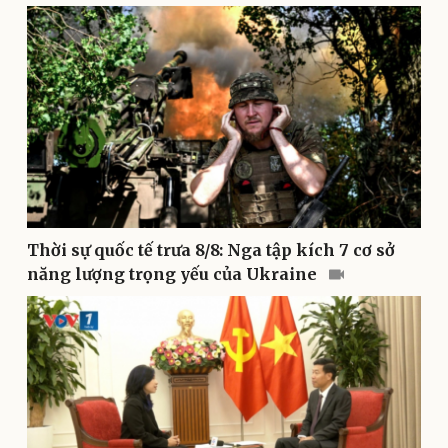
Pháp luật
Quân sự - Quốc phòng
Vụ án
Vũ khí
Tin nóng
Việt Nam
Tư vấn luật
Phân tích
Thời sự quốc tế trưa 8/8: Nga tập kích 7 cơ sở
năng lượng trọng yếu của Ukraine