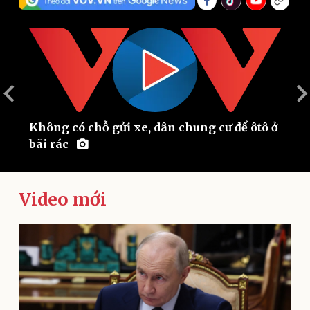
Không có chỗ gửi xe, dân chung cư để ôtô ở
N
bãi rác
h
Thế giới
Multimedia
Quan sát
Video
Cuộc sống đó đây
Ảnh
Video mới
Hồ sơ
E-Magazine
Infographic