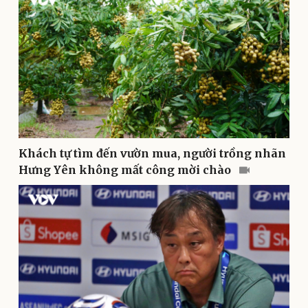
Thông tin doanh nghiệp
Sành điệu
Doanh nghiệp 24h
Tin Công nghệ
Doanh nhân
Trải nghiệm
Vì cộng đồng
Chuyển đổi số
Khách tự tìm đến vườn mua, người trồng nhãn
Hưng Yên không mất công mời chào
Sức khỏe
Đời sống
Dinh dưỡng - món ngon
Nhà đẹp
Cây thuốc
Blog
Sản phụ khoa
Tình yêu - Gia đình