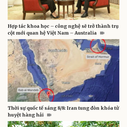
Thể thao
Ô tô - Xe máy
Bóng đá
Ô tô
Lịch thi đấu bóng đá
Xe máy
Hợp tác khoa học – công nghệ sẽ trở thành trụ
Thế giới thể thao
Tư vấn
cột mới quan hệ Việt Nam – Australia
eSports
Hậu trường
Thời sự quốc tế sáng 8/8: Iran tung đòn khóa tử
huyệt hàng hải
Doanh nghiệp
Công nghệ