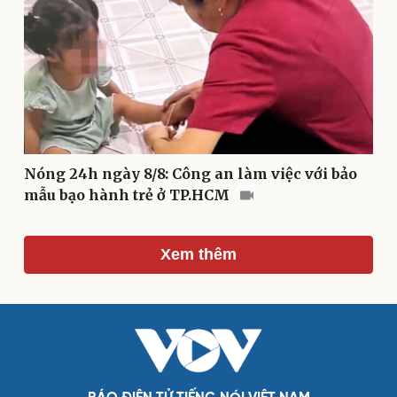
Âm nhạc
Sao Việt
Di sản
Nóng 24h ngày 8/8: Công an làm việc với bảo
mẫu bạo hành trẻ ở TP.HCM
Xem thêm
Du lịch
Podcast
Tư vấn
Câu chuyện thời sự
Săn Tour
Đọc truyện đêm khuya
check-in
Cửa sổ tình yêu
Kể chuyện cho bé
Hạt giống tâm hồn