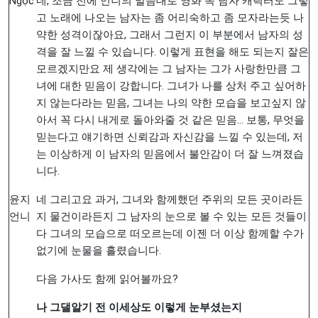
Ngọc
네, 조금 전에 언니의 말씀대로 영화 속 남자 캐릭터도 그렇
고 노래에 나오는 남자는 좀 어리숙하고 좀 모자라는듯 나
약한 성격이잖아요, 그래서 그런지 이 부분에서 남자의 성
격을 잘 느낄 수 있습니다. 이렇게 표현을 해도 되는지 잘은
모르겠지만요 제 생각에는 그 남자는 그가 사랑한만큼 그
녀에 대한 믿음이 강합니다. 그녀가 나를 상처 주고 싶어하
지 않는다라는 믿음, 그녀는 나의 약한 모습을 보고싶지 않
아서 꼭 다시 내게로 돌아와줄 것 같은 믿음… 보통, 무엇을
믿는다고 얘기하면 신뢰감과 자신감을 느낄 수 있는데, 저
는 이상하게 이 남자의 믿음에서 불안감이 더 잘 느껴졌습
니다.
윤지
네 그리고요 과거, 그녀와 함께했던 주위의 모든 곳이라든
언니
지 물건이라든지 그 남자의 눈으로 볼 수 있는 모든 것들이
다 그녀의 모습으로 떠오르는데 이젠 더 이상 함께할 수가
없기에 눈물을 흘렸습니다.
다음 가사도 함께 읽어볼까요?
나
그댈알기
전
이세상도
이렇게
눈부셨는지