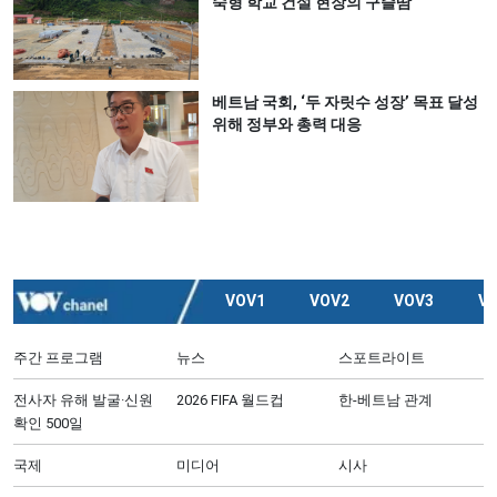
숙형 학교 건설 현장의 구슬땀
베트남 국회, ‘두 자릿수 성장’ 목표 달성
위해 정부와 총력 대응
VOV1
VOV2
VOV3
V
주간 프로그램
뉴스
스포트라이트
전사자 유해 발굴·신원
2026 FIFA 월드컵
한-베트남 관계
확인 500일
국제
미디어
시사