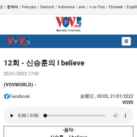
語
/
한국어
/
Français
/
Deutsch
/
Indonesia
/
ລາວ
/
ภาษาไทย
/
Русский
/
Españ
☰
12회 - 신승훈의 I believe
20/01/2022 17:00
(VOVWORLD) -
Facebook
金曜日 , 00:00, 21/01/2022
VOV5
-
음악
-