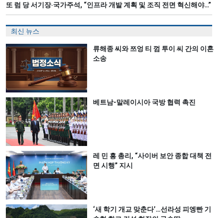
또 럼 당 서기장‧국가주석, “인프라 개발 계획 및 조직 전면 혁신해야…”
최신 뉴스
류해종 씨와 쯔엉 티 껌 투이 씨 간의 이혼
소송
베트남-말레이시아 국방 협력 촉진
레 민 흥 총리, “사이버 보안 종합 대책 전
면 시행” 지시
‘새 학기 개교 맞춘다’…선라성 피엥빤 기