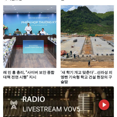
레 민 흥 총리, “사이버 보안 종합
‘새 학기 개교 맞춘다’…선라성 피
대책 전면 시행” 지시
엥빤 기숙형 학교 건설 현장의 구
슬땀