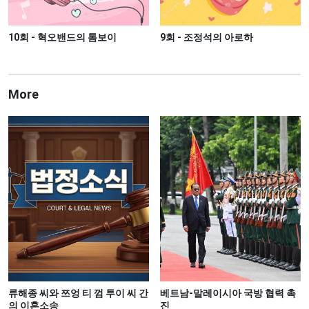
10회 - 혁오밴드의 톰보이
9회 - 조정석의 아로하
More
류해종 씨와 쯔엉 티 껌 투이 씨 간
베트남-말레이시아 국방 협력 촉
의 이혼소송
진