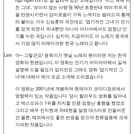
ngổ ngáo”OST로 잘 알려져 있는 노래입니다. ‘미소 속에 비
친 그대’, ‘보이지 않는 사랑’등 90년 초중반대 여러 히트곡
을 탄생시키면서 감미로움이 가득 느껴지는 발라드의 황제
라 불리는 가수 신승훈의 곡인데요. ‘엽기적인 그녀’가 인기
를 얻게 되면서 국내뿐만 아니라 아시아에서도 엄청난 인
기를 누린 곡입니다. 심지어, 지금까지도 이 노래가 중국에
서 가장 많이 리메이크된 한국 노래라고 합니다.
Linh
아~ 그렇군요! 응옥이가 옛날 노래의 팬이라면 저는 한국
영화의 찐팬입니다, 이 영화는 인기가 어마어마해서 길게
설명해 드릴 필요가 없지만요 그래도 영화 ‘엽기적인 그
녀’에 대해서 제가 조금 소개해 드리겠습니다.
이 영화는 2001년에 개봉하여 현재까지 코미디장르에서
영향력이 있는 작품입니다. 당시 할리우드 영화를 밀어내
고 박스오피스 1위를 차지할 만큼 엄청난 흥행을 했었죠.
그리고 배우 진지현과 차태현을 일명 대스타로 만들어준
건 물론, 해외에서도 좋은 반응을 얻으며 한류열풍에 크게
기여한 작품입니다.