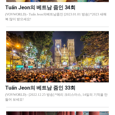
Tuấn Jeon의 베트남 줌인 34회
(VOVWORLD) - Tuấn Jeon의베트남줌인 [2023.01.01 방송] *2023 새해
복 많이 받으세요!
Tuấn Jeon의 베트남 줌인 33회
(VOVWORLD) - [2022.12.25 방송] *메리 크리스마스, 14일의 기적을 만
들어 보세요!