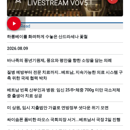
Most Read
하롱베이를 화려하게 수놓은 산드라세나 꽃철
2026.08.09
바나족의 풍년기원제, 풍요와 평안을 향한 소망을 담는 의례
질병 예방부터 전문 치료까지…베트남, 지속가능한 의료 시스템 구
축 위한 국제 협력 박차
베트남 빈푹 산부인과 병원: 임신 25주•체중 700g 미만 극소저체
중 출생아 치료 성공
미 상원, 임시 지출법안 가결로 연방정부 셧다운 위기 모면
싸이솜폰 폼비한 라오스 국회의장 서거...베트남서 국장 2일 진행