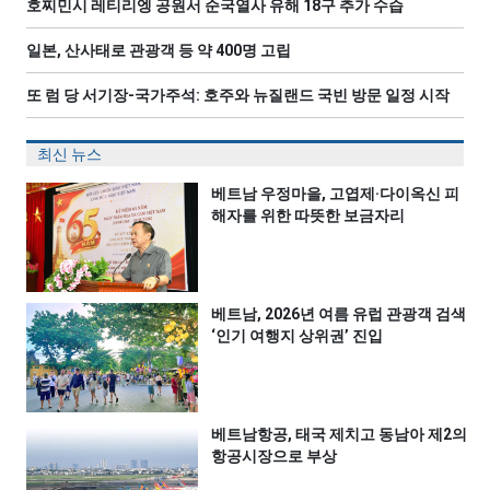
호찌민시 레티리엥 공원서 순국열사 유해 18구 추가 수습
일본, 산사태로 관광객 등 약 400명 고립
또 럼 당 서기장-국가주석: 호주와 뉴질랜드 국빈 방문 일정 시작
최신 뉴스
베트남 우정마을, 고엽제·다이옥신 피
해자를 위한 따뜻한 보금자리
베트남, 2026년 여름 유럽 관광객 검색
‘인기 여행지 상위권’ 진입
베트남항공, 태국 제치고 동남아 제2의
항공시장으로 부상