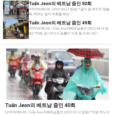
Tuấn Jeon의 ​베트남 ​줌인 50회
(VOVWORLD) - [2023.04.23 방송] *글이 잘 써지지 않을
때, 하려는 일이 막혔을 때는?
Tuấn Jeon의 ​베트남 ​줌인 49회
(VOVWORLD) - Tuấn Jeon의베트남줌인 [2023.04.16 방
송] *카페, 집? 어디서 능률이 가장 잘 오르나요?
Tuấn Jeon의 베트남 줌인 40회
(VOVWORLD) - Tuấn Jeon의베트남줌인 [2023.02.12 방송] *지금 하노이