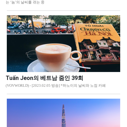
는 ‘놈’의 날씨를 겪는 중
Tuấn Jeon의 베트남 줌인 39회
(VOVWORLD) - [2023.02.05 방송] *하노이의 날씨와 노점 카페