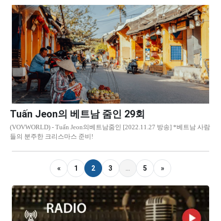
Tuấn Jeon의 베트남 줌인 29회
(VOVWORLD) - Tuấn Jeon의베트남줌인 [2022.11.27 방송] *베트남 사람
들의 분주한 크리스마스 준비!
«
1
2
3
…
5
»