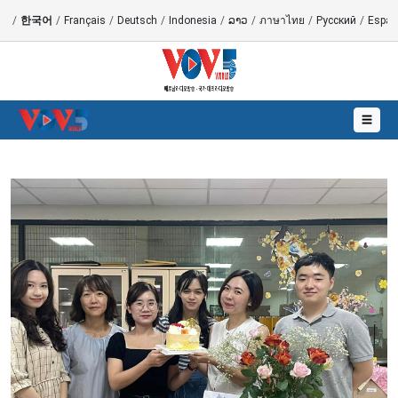
語
/
한국어
/
Français
/
Deutsch
/
Indonesia
/
ລາວ
/
ภาษาไทย
/
Русский
/
Españ
☰