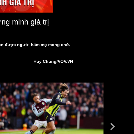
g minh giá trị
 Son được người hâm mộ mong chờ.
.
Huy Chung/VOV.VN