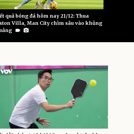
ết quả bóng đá hôm nay 21/12: Thua
HLV Thá
ston Villa, Man City chìm sâu vào khủng
2024 với
oảng