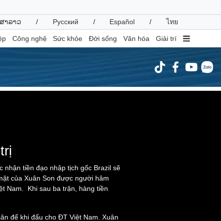
ສາລາວ
/
Русский
/
Español
/
ไทย
ệp
Công nghệ
Sức khỏe
Đời sống
Văn hóa
Giải trí
inh tế
Thị trường
ất động sản
Giá vàng
hởi nghiệp
Tiêu dùng
ormat is not supported.
Tỷ giá
Chứng khoán
rị
Giá cà phê
 nhận tiền đạo nhập tịch gốc Brazil sẽ
óp mặt của Xuân Son được người hâm
oanh nghiệp
Công nghệ
t Nam. Khi sau ba trận, hàng tiền
hông tin doanh nghiệp
Sành điệu
Doanh nghiệp 24h
Tin Công nghệ
 sân để khi đấu cho ĐT Việt Nam. Xuân
Doanh nhân
Trải nghiệm