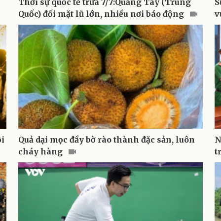
Thời sự quốc tế trưa 7/7:Quảng Tây (Trung
S
Quốc) đối mặt lũ lớn, nhiều nơi báo động
v
ội
Quả dại mọc đầy bờ rào thành đặc sản, luôn
N
cháy hàng
t