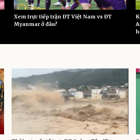
Xem trực tiếp trận ĐT Việt Nam vs ĐT
K
Myanmar ở đâu?
A
h