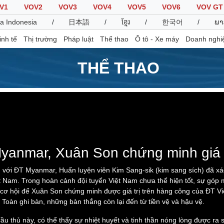
V1
VOV2
VOV3
VOV4
VOV5
VOV6
VOV GT
a Indonesia
/
日本語
/
ខ្មែរ
/
한국어
/
ພາ
inh tế
Thị trường
Pháp luật
Thể thao
Ô tô - Xe máy
Doanh nghi
THỂ THAO
Thế giới
Multimedia
K
Quan sát
Video
B
Cuộc sống đó đây
Ảnh
K
 loaded, either because the server or network failed or because the f
Hồ sơ
E-Magazine
Infographic
yanmar, Xuân Son chứng minh giá t
 với ĐT Myanmar, Huấn luyện viên Kim Sang-sik (kim sang sích) đã xác
Việt Nam. Trong hoàn cảnh đội tuyển Việt Nam chưa thể hiện tốt, sự g
Thể thao
Ô tô - Xe máy
D
 hội để Xuân Son chứng minh được giá trị trên hàng công của ĐT Việ
Bóng đá
Ô tô
T
Toàn ghi bàn, những bàn thắng còn lại đến từ tiền vệ và hậu vệ.
Lịch thi đấu bóng đá
Xe máy
u thủ này, có thể thấy sự nhiệt huyết và tinh thần nóng lòng được ra
Thế giới thể thao
Tư vấn