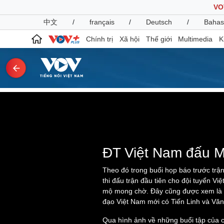
VO
中文
/
français
/
Deutsch
/
Bahas
Chính trị
Xã hội
Thế giới
Multimedia
K
Chính trị
Xã hội
Đảng
This
Tin 24h
is
a
Tổ chức nhân sự
Dự báo thời tiết
The media could not be
modal
window.
Quốc hội
Giáo dục
Nhận diện sự thật
Dấu ấn VOV
ĐT Việt Nam đấu M
Việc làm
Biển đảo
Theo đó trong buổi họp báo trước trận
thi đấu trận đầu tiên cho đội tuyển 
Pháp luật
Quân sự - Quốc phòng
mộ mong chờ. Đây cũng được xem là cơ
Vụ án
Vũ khí
đạo Việt Nam mới có Tiến Linh và Văn 
Tin nóng
Việt Nam
Qua hình ảnh về những buổi tập của cầ
Tư vấn luật
Phân tích