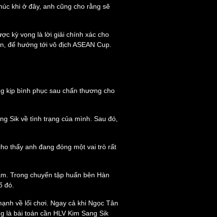
phúc khi ở đây, anh cũng cho rằng sẽ
ì cộng đồng
Chuyển đổi số
c kỳ vọng là lời giải chính xác cho
u lịch
Podcast
an, để hướng tới vô địch ASEAN Cup.
Tư vấn
Câu chuyện thời sự
Săn Tour
Đọc truyện đêm khuya
heck-in
Cửa sổ tình yêu
Kể chuyện cho bé
Hạt giống tâm hồn
g kịp bình phục sau chấn thương cho
ng Sik về tình trạng của mình. Sau đó,
ho thấy anh đang đóng một vai trò rất
Nam. Trong chuyến tập huấn bên Hàn
ố đó.
ạnh về lối chơi. Ngay cả khi Ngọc Tân
ng là bài toán cần HLV Kim Sang Sik