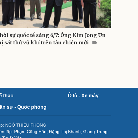
hời sự quốc tế sáng 6/7: Ông Kim Jong Un
hị sát thử vũ khí trên tàu chiến mới
ể thao
Ô tô - Xe máy
ân sự - Quốc phòng
tập: NGÔ THIỆU PHONG
ên tập: Phạm Công Hân, Đặng Thị Khanh, Giang Trung
 Tuyết Yến