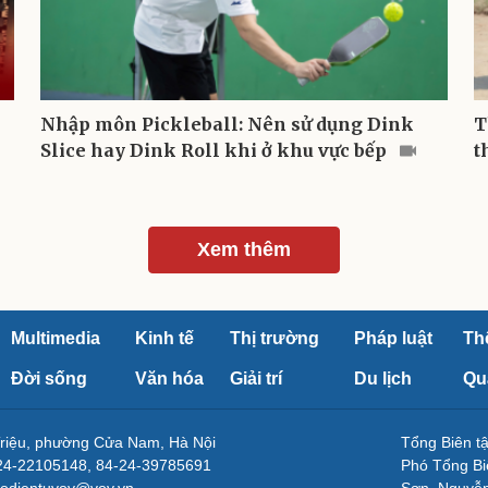
Nhập môn Pickleball: Nên sử dụng Dink
T
Slice hay Dink Roll khi ở khu vực bếp
t
Xem thêm
Multimedia
Kinh tế
Thị trường
Pháp luật
Th
Đời sống
Văn hóa
Giải trí
Du lịch
Qu
Triệu, phường Cửa Nam, Hà Nội
Tổng Biên 
-24-22105148, 84-24-39785691
Phó Tổng Bi
aodientuvov@vov.vn
Sơn, Nguyễn