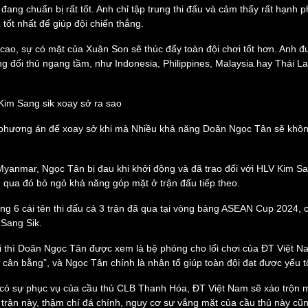
đang chuẩn bị rất tốt. Anh chỉ tập trung thi đấu và cảm thấy rất hạnh 
eSports
V
tốt nhất để giúp đội chiến thắng.
Hậu trường
o, sự có mặt của Xuân Son sẽ thúc đẩy toàn đội chơi tốt hơn. Anh đượ
Văn hóa
Giải trí
D
g đối thủ ngang tầm, như Indonesia, Philippines, Malaysia hay Thái L
Sân khấu - Điện ảnh
Nghệ sĩ
Văn học
Thời trang
Âm nhạc
Sao Việt
c
Kim Sang sik xoay sở ra sao
Di sản
 phương án để xoay sở khi mà Nhiều khả năng Doãn Ngọc Tân sẽ khôn
Myanmar, Ngọc Tân bị đau khi khởi động và đã trao đổi với HLV Kim Sa
, qua đó bỏ ngỏ khả năng góp mặt ở trận đấu tiếp theo.
g 6 cái tên thi đấu cả 3 trận đã qua tại vòng bảng ASEAN Cup 2024, c
m Sang Sik.
ại thì Doãn Ngọc Tân được xem là bệ phóng cho lối chơi của ĐT Việt 
cân bằng”, và Ngọc Tân chính là nhân tố giúp toàn đội đạt được yếu t
 có sự phục vụ của cầu thủ CLB Thanh Hóa, ĐT Việt Nam sẽ xáo trộn m
 trận này, thậm chí đá chính, nguy cơ sự vắng mặt của cầu thủ này cũ