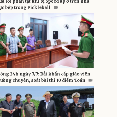
ửa lỗi phản tạt khi bị Speed up ở trên khu
ực bếp trong Pickleball
óng 24h ngày 7/7: Bắt khẩn cấp giáo viên
rường chuyên, soát bài thi 10 điểm Toán