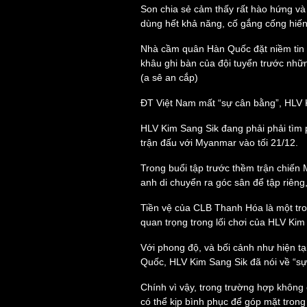
Son chia sẻ cảm thấy rất hào hứng và 
dùng hết khả năng, cố gắng cống hiến 
Sức khỏe
Nhà cầm quân Hàn Quốc đặt niềm tin ca
Đời sống
khâu ghi bàn của đội tuyển trước nhữn
Dinh dưỡng - món ngon
Nhà đẹp
(a sê an cắp)
Cây thuốc
Blog
Sản phụ khoa
Tình yêu - Gia đình
ĐT Việt Nam mất “sự cân bằng”, HLV 
Nhi khoa
Nam khoa
HLV Kim Sang Sik đang phải phải tìm
Làm đẹp - giảm cân
trận đấu với Myanmar vào tối 21/12.
Phòng mạch online
Ăn sạch sống khỏe
Trong buổi tập trước thềm trận chiến 
anh di chuyển ra góc sân để tập riêng
Cải chính
Tiền vệ của CLB Thanh Hóa là một tron
quan trọng trong lối chơi của HLV Ki
Với phong độ, và bối cảnh như hiện t
Quốc, HLV Kim Sang Sik đã nói về “sự 
Chính vì vậy, trong trường hợp không
có thể kịp bình phục để góp mặt trong