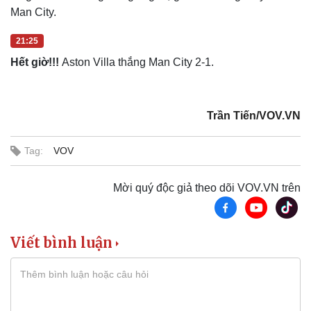
Man City.
21:25
Hết giờ!!!
Aston Villa thắng Man City 2-1.
Du lịch
Podcast
Trần Tiến/VOV.VN
Tư vấn
Câu chuyện thời sự
Săn Tour
Đọc truyện đêm khuya
Tag:
VOV
check-in
Cửa sổ tình yêu
Kể chuyện cho bé
Hạt giống tâm hồn
Mời quý độc giả theo dõi VOV.VN trên
Viết bình luận