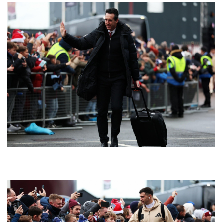
Thể thao
Ô tô - Xe máy
Bóng đá
Ô tô
Lịch thi đấu bóng đá
Xe máy
Thế giới thể thao
Tư vấn