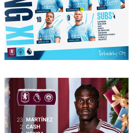
Pháp luật
Quân sự - Quốc phòng
Vụ án
Vũ khí
Tin nóng
Việt Nam
Tư vấn luật
Phân tích