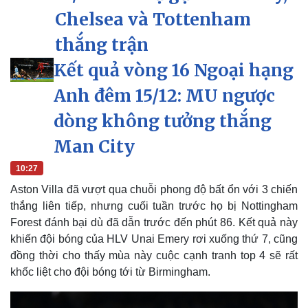
Chelsea và Tottenham
thắng trận
Kết quả vòng 16 Ngoại hạng
Anh đêm 15/12: MU ngược
dòng không tưởng thắng
Man City
10:27
Thế giới
Multimedia
Aston Villa đã vượt qua chuỗi phong độ bất ổn với 3 chiến
Quan sát
Video
thắng liên tiếp, nhưng cuối tuần trước họ bị Nottingham
Cuộc sống đó đây
Ảnh
Forest đánh bại dù đã dẫn trước đến phút 86. Kết quả này
Hồ sơ
E-Magazine
khiến đội bóng của HLV Unai Emery rơi xuống thứ 7, cũng
Infographic
đồng thời cho thấy mùa này cuộc cạnh tranh top 4 sẽ rất
khốc liệt cho đội bóng tới từ Birmingham.