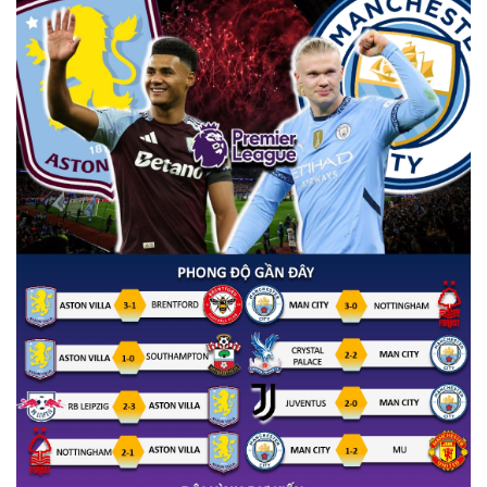
Kinh tế
Thị trường
Bất động sản
Giá vàng
Khởi nghiệp
Tiêu dùng
Tỷ giá
Chứng khoán
Giá cà phê