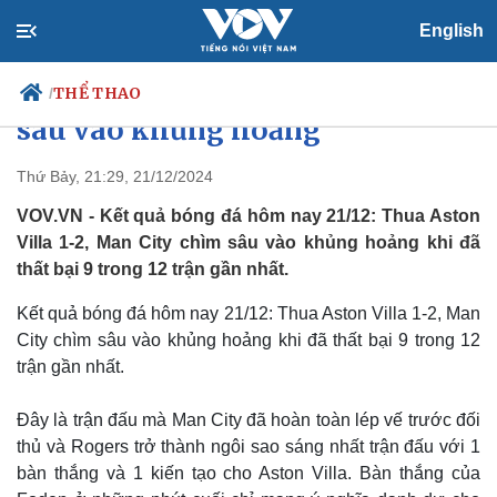
English
Kết quả bóng đá hôm nay 21/12:
Thua Aston Villa, Man City chìm
THỂ THAO
/
sâu vào khủng hoảng
Thứ Bảy, 21:29, 21/12/2024
Chính trị
Xã hội
VOV.VN - Kết quả bóng đá hôm nay 21/12: Thua Aston
Đảng
Tin 24h
Villa 1-2, Man City chìm sâu vào khủng hoảng khi đã
Tổ chức nhân sự
Dự báo thời tiết
thất bại 9 trong 12 trận gần nhất.
Quốc hội
Giáo dục
Nhận diện sự thật
Dấu ấn VOV
Kết quả bóng đá hôm nay 21/12: Thua Aston Villa 1-2, Man
Việc làm
City chìm sâu vào khủng hoảng khi đã thất bại 9 trong 12
Biển đảo
trận gần nhất.
Đây là trận đấu mà Man City đã hoàn toàn lép vế trước đối
thủ và Rogers trở thành ngôi sao sáng nhất trận đấu với 1
bàn thắng và 1 kiến tạo cho Aston Villa. Bàn thắng của