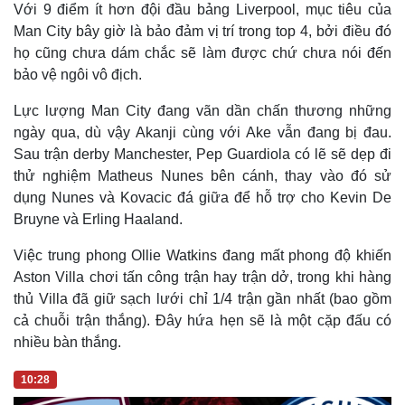
Với 9 điểm ít hơn đội đầu bảng Liverpool, mục tiêu của
Man City bây giờ là bảo đảm vị trí trong top 4, bởi điều đó
họ cũng chưa dám chắc sẽ làm được chứ chưa nói đến
bảo vệ ngôi vô địch.
Lực lượng Man City đang vãn dần chấn thương những
ngày qua, dù vậy Akanji cùng với Ake vẫn đang bị đau.
Sau trận derby Manchester, Pep Guardiola có lẽ sẽ dẹp đi
thử nghiệm Matheus Nunes bên cánh, thay vào đó sử
dụng Nunes và Kovacic đá giữa để hỗ trợ cho Kevin De
Bruyne và Erling Haaland.
Việc trung phong Ollie Watkins đang mất phong độ khiến
Aston Villa chơi tấn công trận hay trận dở, trong khi hàng
thủ Villa đã giữ sạch lưới chỉ 1/4 trận gần nhất (bao gồm
cả chuỗi trận thắng). Đây hứa hẹn sẽ là một cặp đấu có
nhiều bàn thắng.
10:28