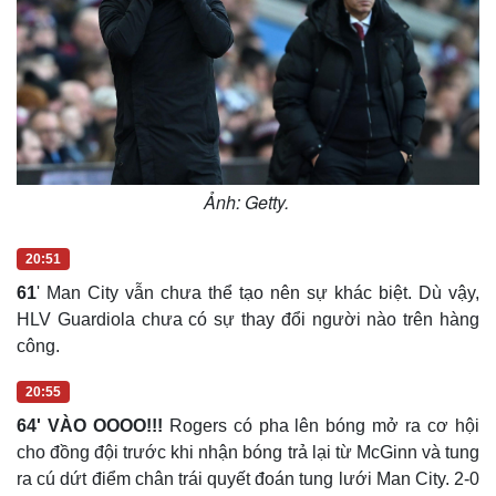
Văn hóa
Giải trí
Sân khấu - Điện ảnh
Nghệ sĩ
Văn học
Thời trang
Ảnh: Getty.
Âm nhạc
Sao Việt
Di sản
20:51
61
' Man City vẫn chưa thể tạo nên sự khác biệt. Dù vậy,
HLV Guardiola chưa có sự thay đổi người nào trên hàng
công.
20:55
64' VÀO OOOO!!!
Rogers có pha lên bóng mở ra cơ hội
cho đồng đội trước khi nhận bóng trả lại từ McGinn và tung
ra cú dứt điểm chân trái quyết đoán tung lưới Man City. 2-0