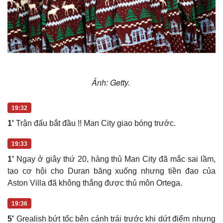
Doanh nghiệp 24h
Tin Công nghệ
Doanh nhân
Trải nghiệm
Vì cộng đồng
Chuyển đổi số
Ảnh: Getty.
19:32
1'
Trận đấu bắt đầu !! Man City giao bóng trước.
19:33
1'
Ngay ở giây thứ 20, hàng thủ Man City đã mắc sai lầm,
tạo cơ hội cho Duran băng xuống nhưng tiền đạo của
Aston Villa đã không thắng được thủ môn Ortega.
19:36
5'
Grealish bứt tốc bên cánh trái trước khi dứt điểm nhưng