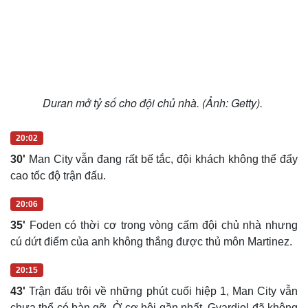
Sức khỏe
Đời sống
Dinh dưỡng - món ngon
Nhà đẹp
Cây thuốc
Blog
Sản phụ khoa
Tình yêu - Gia đình
Nhi khoa
Nam khoa
Làm đẹp - giảm cân
Duran mở tỷ số cho đội chủ nhà. (Ảnh: Getty).
Phòng mạch online
Ăn sạch sống khỏe
20:02
30'
Man City vẫn đang rất bế tắc, đội khách không thể đẩy
cao tốc độ trận đấu.
20:06
35'
Foden có thời cơ trong vòng cấm đội chủ nhà nhưng
cú dứt điểm của anh không thắng được thủ môn Martinez.
20:15
43'
Trận đấu trôi về những phút cuối hiệp 1, Man City vẫn
chưa thể có bàn gỡ. Ở cơ hội gần nhất, Gvardiol đã không