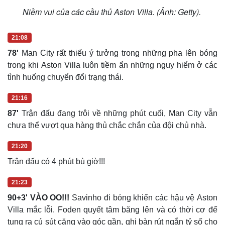
Niềm vui của các cầu thủ Aston Villa. (Ảnh: Getty).
21:08
78'
Man City rất thiếu ý tưởng trong những pha lên bóng
trong khi Aston Villa luôn tiềm ẩn những nguy hiểm ở các
tình huống chuyển đổi trạng thái.
21:16
87'
Trận đấu đang trôi về những phút cuối, Man City vẫn
chưa thể vượt qua hàng thủ chắc chắn của đội chủ nhà.
21:20
Trận đấu có 4 phút bù giờ!!!
21:23
90+3' VÀO OO!!!
Savinho đi bóng khiến các hậu vệ Aston
Villa mắc lỗi. Foden quyết tâm băng lên và có thời cơ để
tung ra cú sút căng vào góc gần, ghi bàn rút ngắn tỷ số cho