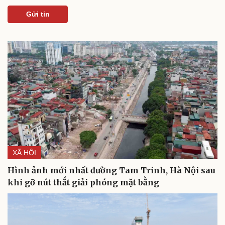
Gửi tin
Văn hóa
Giải trí
Sân khấu - Điện ảnh
Nghệ sĩ
Văn học
Thời trang
Âm nhạc
Sao Việt
Di sản
XÃ HỘI
Hình ảnh mới nhất đường Tam Trinh, Hà Nội sau
khi gỡ nút thắt giải phóng mặt bằng