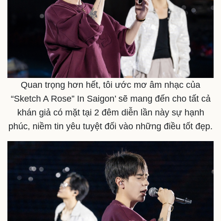
Thể thao
Ô tô - Xe máy
Bóng đá
Ô tô
Lịch thi đấu bóng đá
Xe máy
Thế giới thể thao
Tư vấn
eSports
Quan trọng hơn hết, tôi ước mơ âm nhạc của
Hậu trường
“Sketch A Rose” In Saigon’ sẽ mang đến cho tất cả
khán giả có mặt tại 2 đêm diễn lần này sự hạnh
phúc, niềm tin yêu tuyệt đối vào những điều tốt đẹp.