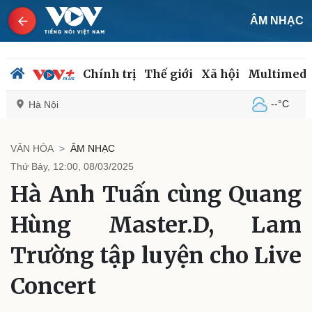
ÂM NHẠC
Chính trị
Thế giới
Xã hội
Multimedi
--°C
Hà Nội
VĂN HÓA
ÂM NHẠC
Thứ Bảy, 12:00, 08/03/2025
Chính trị
Xã hội
Hà Anh Tuấn cùng Quang
Đảng
Tin 24h
Tổ chức nhân sự
Dự báo thời tiết
Hùng Master.D, Lam
Quốc hội
Giáo dục
Nhận diện sự thật
Dấu ấn VOV
Trường tập luyện cho Live
Việc làm
Biển đảo
Concert