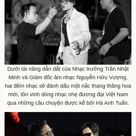
Dưới tài năng dẫn dắt của Nhạc trưởng Trần Nhật
Minh và Giám đốc âm nhạc Nguyễn Hữu Vượng,
Pháp luật
Quân sự - Quốc phòng
hai đêm nhạc sẽ đánh dấu một nấc thang thăng hoa
Vụ án
Vũ khí
mới, tôn vinh dòng nhạc nhẹ đương đại Việt Nam
Tin nóng
Việt Nam
Tư vấn luật
Phân tích
qua những câu chuyện được kể bởi Hà Anh Tuấn.