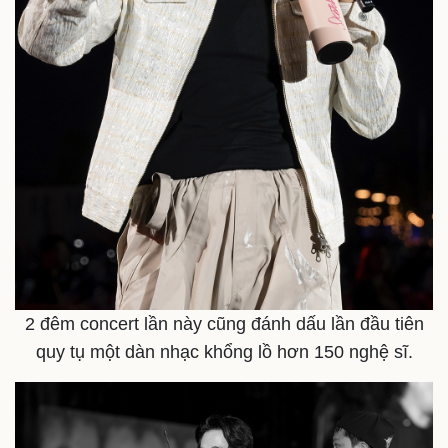
Khởi nghiệp
Tiêu dùng
Tỷ giá
Chứng khoán
Giá cà phê
2 đêm concert lần này cũng đánh dấu lần đầu tiên
quy tụ một dàn nhạc khổng lồ hơn 150 nghệ sĩ.