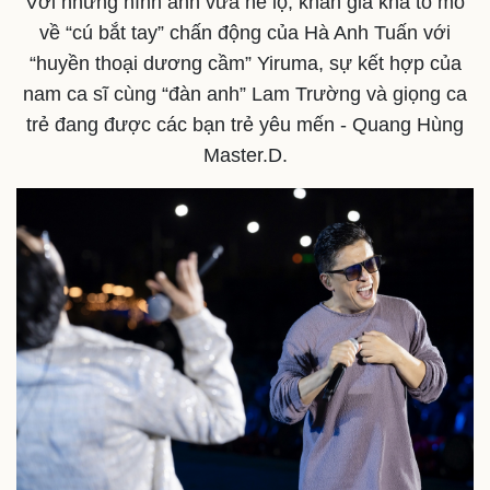
Với những hình ảnh vừa hé lộ, khán giả khá tò mò
về “cú bắt tay” chấn động của Hà Anh Tuấn với
“huyền thoại dương cầm” Yiruma, sự kết hợp của
nam ca sĩ cùng “đàn anh” Lam Trường và giọng ca
trẻ đang được các bạn trẻ yêu mến - Quang Hùng
Thế giới
Multimedia
Master.D.
Quan sát
Video
Cuộc sống đó đây
Ảnh
Hồ sơ
E-Magazine
Infographic