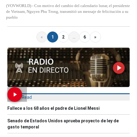
(VOVWORLD) - Con motivo del cambio del calendario lunar, el presidente
de Vietnam, Nguyen Phu Trong, transmitió un mensaje de felicitación a su
pueblo
«
1
2
…
6
»
Most Read
Fallece a los 68 años el padre de Lionel Messi
Senado de Estados Unidos aprueba proyecto de ley de
gasto temporal