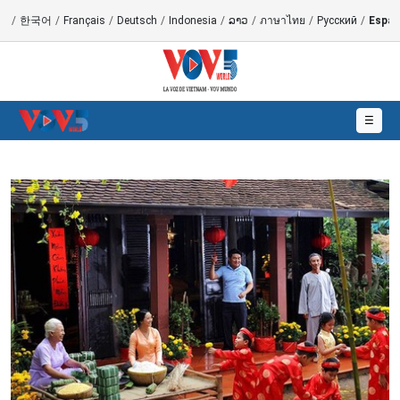
語
/
한국어
/
Français
/
Deutsch
/
Indonesia
/
ລາວ
/
ภาษาไทย
/
Русский
/
Españ
☰