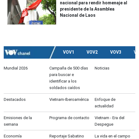
nacional para rendir homenaje al
presidente de la Asamblea
Nacional de Laos
VOV1
VOV2
VOV3
V
Mundial 2026
Campaña de 500 días
Noticias
para buscar e
identificar a los
soldados caídos
Destacados
Vietnam-Iberoamérica
Enfoque de
actualidad
Emisiones de la
Programa de contacto
Vietnam - Era del
semana
Despegue
Economía
Reportaje Sabatino
La vida en el campo