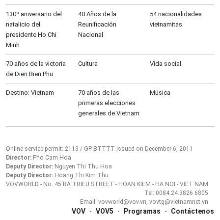
130º aniversario del
40 Años de la
54 nacionalidades
natalicio del
Reunificación
vietnamitas
presidente Ho Chi
Nacional
Minh
70 años de la victoria
Cultura
Vida social
de Dien Bien Phu
Destino: Vietnam
70 años de las
Música
primeras elecciones
generales de Vietnam
Online service permit: 2113 / GP-BTTTT issued on December 6, 2011
Director:
Pho Cam Hoa
Deputy Director:
Nguyen Thi Thu Hoa
Deputy Director:
Hoang Thi Kim Thu
VOVWORLD - No. 45 BA TRIEU STREET - HOAN KIEM - HA NOI - VIET NAM
Tel: 0084.24.3826 6805
Email: vovworld@vov.vn, vovtg@vietnamnet.vn
VOV
-
VOV5
-
Programas
-
Contáctenos