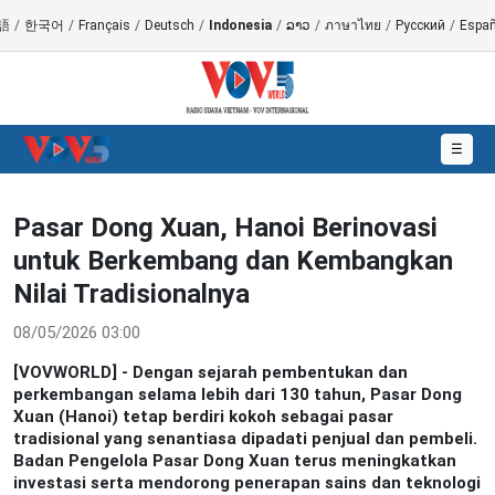
語
/
한국어
/
Français
/
Deutsch
/
Indonesia
/
ລາວ
/
ภาษาไทย
/
Русский
/
Españ
☰
Pasar Dong Xuan, Hanoi Berinovasi
untuk Berkembang dan Kembangkan
Nilai Tradisionalnya
08/05/2026 03:00
[VOVWORLD] - Dengan sejarah pembentukan dan
perkembangan selama lebih dari 130 tahun, Pasar Dong
Xuan (Hanoi) tetap berdiri kokoh sebagai pasar
tradisional yang senantiasa dipadati penjual dan pembeli.
Badan Pengelola Pasar Dong Xuan terus meningkatkan
investasi serta mendorong penerapan sains dan teknologi