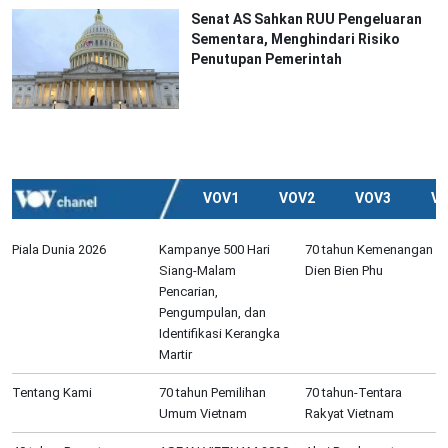
Senat AS Sahkan RUU Pengeluaran
Sementara, Menghindari Risiko
Penutupan Pemerintah
VOV1
VOV2
VOV3
V
Piala Dunia 2026
Kampanye 500 Hari
70 tahun Kemenangan
Siang-Malam
Dien Bien Phu
Pencarian,
Pengumpulan, dan
Identifikasi Kerangka
Martir
Tentang Kami
70 tahun Pemilihan
70 tahun-Tentara
Umum Vietnam
Rakyat Vietnam