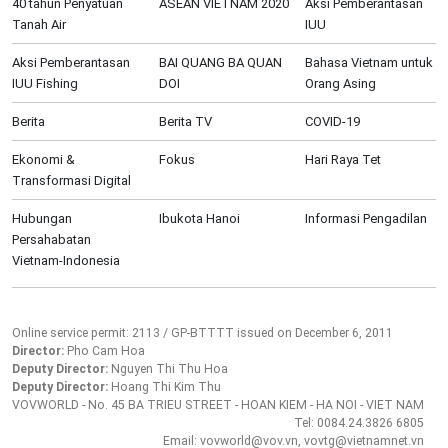
40 tahun Penyatuan
ASEAN VIETNAM 2020
Aksi Pemberantasan
Tanah Air
IUU
Aksi Pemberantasan
BAI QUANG BA QUAN
Bahasa Vietnam untuk
IUU Fishing
DOI
Orang Asing
Berita
Berita TV
COVID-19
Ekonomi &
Fokus
Hari Raya Tet
Transformasi Digital
Hubungan
Ibukota Hanoi
Informasi Pengadilan
Persahabatan
Vietnam-Indonesia
Online service permit: 2113 / GP-BTTTT issued on December 6, 2011
Director:
Pho Cam Hoa
Deputy Director:
Nguyen Thi Thu Hoa
Deputy Director:
Hoang Thi Kim Thu
VOVWORLD - No. 45 BA TRIEU STREET - HOAN KIEM - HA NOI - VIET NAM
Tel: 0084.24.3826 6805
Email: vovworld@vov.vn, vovtg@vietnamnet.vn