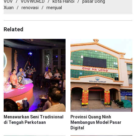
VOV
/
VOVWORLD
/
kota Hanoi
/
pasar Dong
Xuan
/
renovasi
/
menjual
Related
Menawarkan Seni Tradisional
Provinsi Quang Ninh
di Tengah Perkotaan
Membangun Model Pasar
Digital