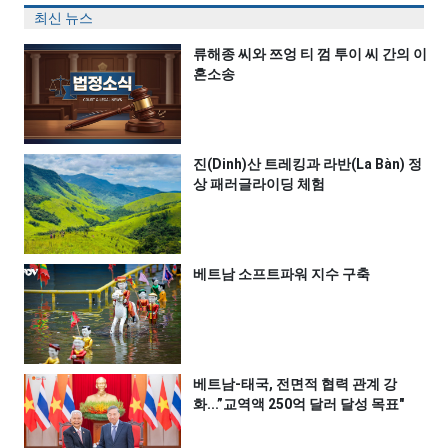
최신 뉴스
류해종 씨와 쯔엉 티 껌 투이 씨 간의 이
혼소송
진(Dinh)산 트레킹과 라반(La Bàn) 정
상 패러글라이딩 체험
베트남 소프트파워 지수 구축
베트남-태국, 전면적 협력 관계 강
화...”교역액 250억 달러 달성 목표"