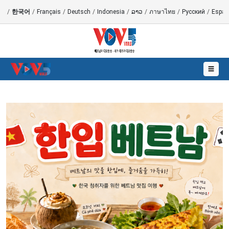
語
/
한국어
/
Français
/
Deutsch
/
Indonesia
/
ລາວ
/
ภาษาไทย
/
Русский
/
Españ
☰