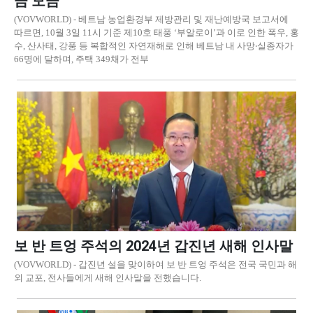
금 모금
(VOVWORLD) - 베트남 농업환경부 제방관리 및 재난예방국 보고서에
따르면, 10월 3일 11시 기준 제10호 태풍 ‘부알로이’과 이로 인한 폭우, 홍
수, 산사태, 강풍 등 복합적인 자연재해로 인해 베트남 내 사망‧실종자가
66명에 달하며, 주택 349채가 전부
보 반 트엉 주석의 2024년 갑진년 새해 인사말
(VOVWORLD) - 갑진년 설을 맞이하여 보 반 트엉 주석은 전국 국민과 해
외 교포, 전사들에게 새해 인사말을 전했습니다.