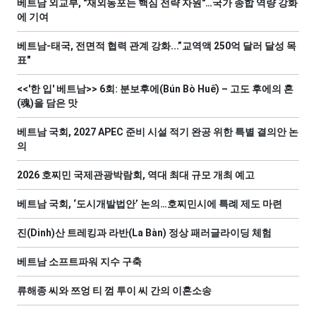
베트남 외교부, "재외동포는 핵심 전략 자원"…국가 종합 역량 강화
에 기여
베트남-태국, 전면적 협력 관계 강화...”교역액 250억 달러 달성 목
표"
<<'한 입' 베트남>> 6회: 분보후에(Bún Bò Huế) – 고도 후에의 혼
(魂)을 담은 맛
베트남 국회, 2027 APEC 준비 시설 적기 완공 위한 특별 결의안 논
의
2026 호찌민 국제관광박람회, 역대 최대 규모 개최 예고
베트남 국회, ‘도시개발법안’ 논의…호찌민시에 특례 제도 마련
진(Dinh)산 트레킹과 라반(La Bàn) 정상 패러글라이딩 체험
베트남 소프트파워 지수 구축
류해종 씨와 쯔엉 티 껌 투이 씨 간의 이혼소송