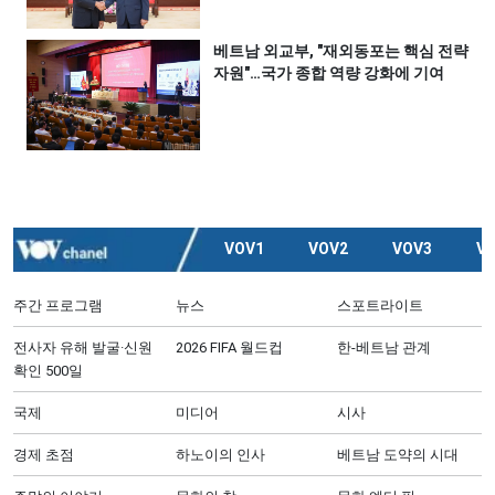
베트남 외교부, "재외동포는 핵심 전략
자원"…국가 종합 역량 강화에 기여
VOV1
VOV2
VOV3
V
주간 프로그램
뉴스
스포트라이트
전사자 유해 발굴·신원
2026 FIFA 월드컵
한-베트남 관계
확인 500일
국제
미디어
시사
경제 초점
하노이의 인사
베트남 도약의 시대